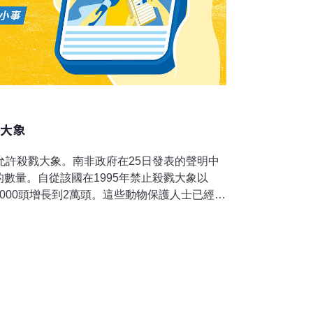
戮大象
允許殺戮大象。南非政府在25日發表的聲明中
數量。自從該國在1995年禁止殺戮大象以
000頭增長到2萬頭。這些動物保護人士已經威
的杯葛以及對此措施採取法律行動。南非環境
克在聲明中說，殺戮大象是最後的一個辦法，
會得到允許。他還說，也可能會使用其它的辦
養大象，轉換棲息地以及大象節育等。范沙爾
詢過各方，討論了各可能性之後才做出的。這
生效。生活在大象棲息地附近的居民抱怨說，大
，並和居民搶水喝。但是動物權利保護組織表