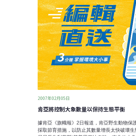
上15至24歲的人口進入生殖年齡，這方面的
國履行千禧年發展扶貧承諾，為降低產婦死亡
口
2007年02月05日
肯亞將控制大象數量以保持生態平衡
據肯亞《旗幟報》2日報道，肯亞野生動物保
採取節育措施，以防止其數量增長太快破壞生