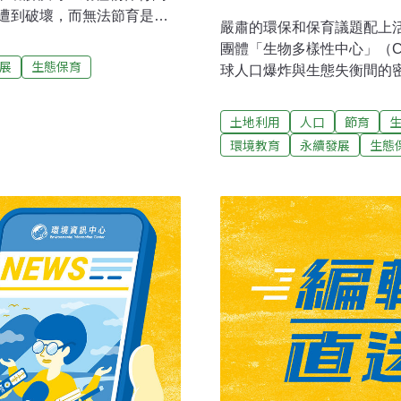
遭到破壞，而無法節育是
嚴肅的環保和保育議題配上
運動共有150多個健康節育
團體「生物多樣性中心」（Center 
共花費80億英鎊。這些組織表
展
生態保育
球人口爆炸與生態失衡間的
減少人口成長防止生物多樣
案，找來藝術家合作，遴選
所和瑪麗斯特普國際組織
龜、北極熊等，化成美麗圖
土地利用
人口
節育
合簽署的聲明指出，「需要改善家庭計畫
超過1萬5千枚保險套被裹
環境教育
永續發展
生態
要一起努力，就可以幫助人
標語，讓人會心一笑之餘，
古德研究所自1994年起就
息：（人類）對自己的生殖
家庭人口減少，赤裸的山已
人口成長與其他物種衰退、
少引起討論。這些保險套就
議題。失控的人口 逼死其他
在2050年達到90億——如