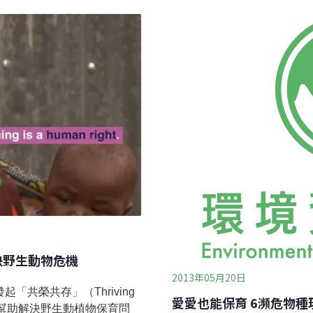
下這些亞洲象。泰國不時會
孔洞，所以我們說它是在夾
飲水時，牠們可能會闖入村落
1994年主動向當時的農委
至少240人死亡，208人
梅花鹿又是怎麼來到這片土
森林區（Eastern Fores
料，2024年這裡發生了47
600塊農田遭到破壞。泰國
決野生動物危機
2013年05月20日
「共榮共存」（Thriving
愛愛也能保育 6瀕危物種
服務幫助解決野生動植物保育問