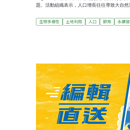
題。活動組織表示，人口增長往往導致大自然
「最重要卻被忽視的環境挑戰」。「共榮共存」
和保育組織參與，這些組織每年在170個國家
生物多樣性
土地利用
人口
節育
永續發
示，他們打算共同努力改善人們的生活，透過
性大量流失。聯合國人口基金會、珍古德研究
（Marie Stopes International）聯
和需要保育的地區往往高度重疊。我們相信只
類及其生態系統蓬勃發展。」英國衛報報導，珍
提供計畫生育服務，創辦人珍古德表示，由於
經恢復成森林。「越來越多人口出生並