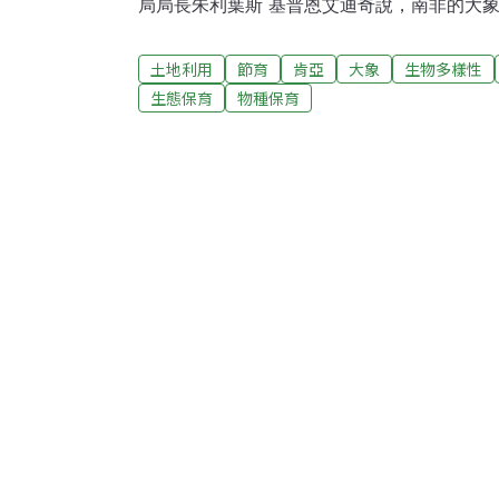
局局長朱利葉斯˙基普恩艾迪奇說，南非的大
借鑒這一經驗，在濱海省欣巴丘陵野生動物保
果試驗取得成功，這一措施將推廣到肯亞其他
土地利用
節育
肯亞
大象
生物多樣性
象約3萬頭，此一數量正合適，但若超過5萬
生態保育
物種保育
並危及當地居民的生活，因此必須控制在5萬
還未達到這一上限，但肯亞已經多次發生大象
事件。因此野生動物保護局決定採取措施，控