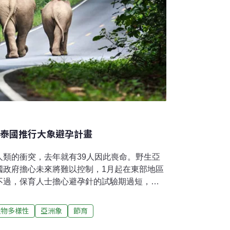
 泰國推行大象避孕計畫
人類的衝突，去年就有39人因此喪命。野生亞
國政府擔心未來將難以控制，1月起在東部地區
不過，保育人士擔心避孕針的試驗期過短，恐
衝突日益嚴重《曼谷郵報》報導，官方數據顯
量約4000頭，以每年7%至8%速度增長，若
生物多樣性
亞洲象
節育
達6000頭。森林棲地面積有限，未來恐怕容不