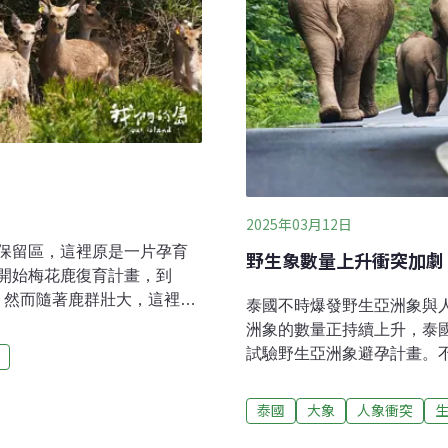
2025年03月12日
保留區，這裡原是一片孕育
野生象數量上升衝突加劇
開始梅花鹿復育計畫，到
長。然而隨著鹿群壯大，這裡的
泰國不時爆發野生亞洲象與
鹿的相遇大約在50萬年前，
洲象的數量正持續上升，泰
形成高位珊瑚礁地形，抬升
試驗野生亞洲象避孕計畫。
透過海漂、風吹後來到這塊
有副作用。棲地減少 人象
鹽霧，長成了這片墾丁的高
示，泰國目前的野生亞洲象數
泰國
大象
人象衝突
適應環境，農業部林業試驗
不加以控制，預計4年後總數
縫的白榕時說到：「能在珊