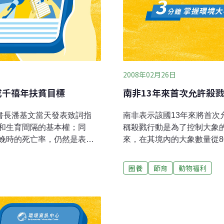
2008年02月26日
成千禧年扶貧目標
南非13年來首次允許殺
書長潘基文當天發表致詞指
南非表示該國13年來將首次
和生育間隔的基本權；同
稱殺戮行動是為了控制大象的
娩時的死亡率，仍然是表明
來，在其境內的大象數量從8
需要採取三項基本措施來改善
脅說，要呼籲對南非旅遊業
產科護理設施和家庭計畫
事務及旅遊署部長范沙爾奎
圈養
節育
動物福利
是生殖健康基本的一環，因為家庭計
而且這要遵守嚴格的要求才
計劃對母親及其嬰兒的生命
法，其中包括更好地經營圈
，可使產婦死亡率降低三分
奎克表示，這次殺戮是在諮
特別是對窮人、邊緣化人口和
一殺戮決定將會在5月1日
計畫的好處；而隨著10億以
象非常危險，他們食用糧食