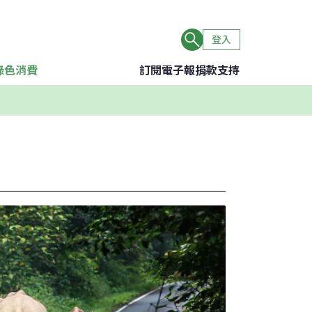
登入
綠色消費
訂閱電子報
捐款支持