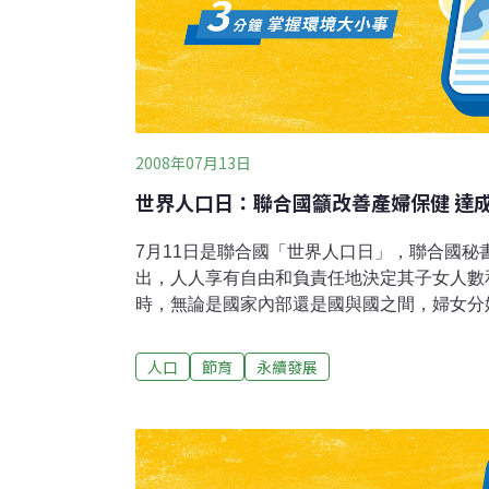
2008年07月13日
世界人口日：聯合國籲改善產婦保健 達
7月11日是聯合國「世界人口日」，聯合國秘
出，人人享有自由和負責任地決定其子女人數
時，無論是國家內部還是國與國之間，婦女分
窮富差距的最顯著的指標。 潘基文說，當前
產婦保健：分娩時熟練的助產服務、提供緊急
人口
節育
永續發展
(family planning)。他指出，家庭計劃
劃生育可決定妊娠間隔。研究結果表明，家庭
和健康有著直接影響。確保家庭獲得這些服務
之一、兒童死亡率最多可降低20%。然而，
年輕人來說，他們的資訊不足，享受不到家庭