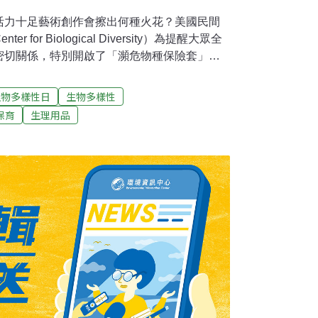
活力十足藝術創作會擦出何種火花？美國民間
for Biological Diversity）為提醒大眾全
密切關係，特別開啟了「瀕危物種保險套」專
出6種岌岌可危的物種，如佛羅里達花豹、革
像，並做為今年世界地球日的慶祝活動之一，
生物多樣性日
生物多樣性
在這些設計精美的包裝內，搭配別具巧思的廣告
保育
生理用品
也留下深刻印象。這個行動想直接傳達一個訊
行為負責，是確保全球動植物多樣性的一環。
滅絕之間的關係雖有許多研究資料，但是卻鮮
是為了吸引大眾目光，讓人們開始反思此重要
物種2011年，全球人口突破70億大關，預計將
此驚人的成長速度和數