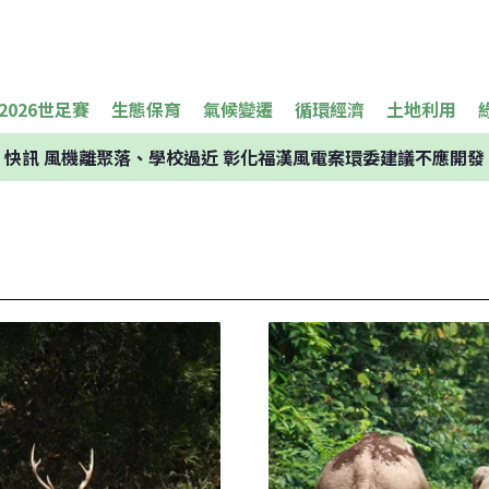
2026世足賽
生態保育
氣候變遷
循環經濟
土地利用
快訊
風機離聚落、學校過近 彰化福漢風電案環委建議不應開發