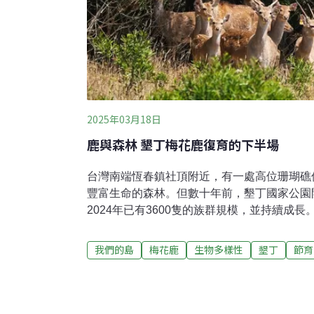
2025年03月18日
鹿與森林 墾丁梅花鹿復育的下半場
台灣南端恆春鎮社頂附近，有一處高位珊瑚礁
豐富生命的森林。但數十年前，墾丁國家公園
2024年已有3600隻的族群規模，並持續成
森林開始產生變化……高位珊瑚礁森林與梅花
板塊運動將海底的珊瑚礁抬升至海平面以上，
我們的島
梅花鹿
生物多樣性
墾丁
節育
之後隨著風化作用產生稀薄的土壤，植物種子
土地，面對秋冬的落山風、夏季的暴雨、海邊
位珊瑚礁森林。為了生存，植物以各式樣態來
所研究員陳巧瑋，帶著我們看深根至珊瑚礁岩