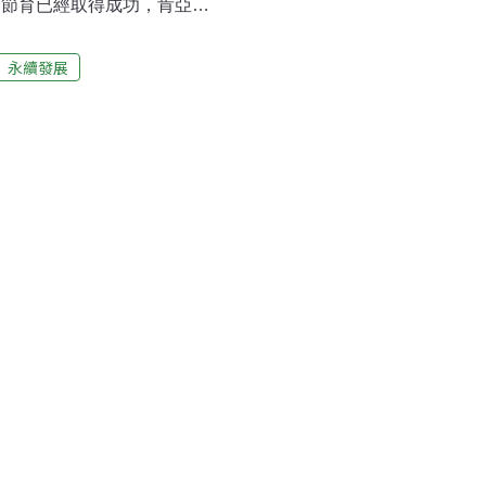
象節育已經取得成功，肯亞將
護區展開象群節育試驗。如
地區。目前肯亞境內共有大
永續發展
頭就會對生態系統造成破壞，
頭以內。雖然現在的大象數量
毀壞農田和造成人員傷亡的
制大象數量的增長。