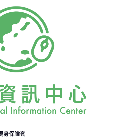
爆發人象衝突。象的棲地遭破壞或是缺乏食物
，破壞農作物或房屋。2012年以來，已造成
受傷。《衛報》報導，最常發生衝突的地點是東部
t complex），這裡有許多農田與工業區。據官方資
00起亞洲象相關的衝突事件，造成19死22傷，近
政府要求
現身保險套