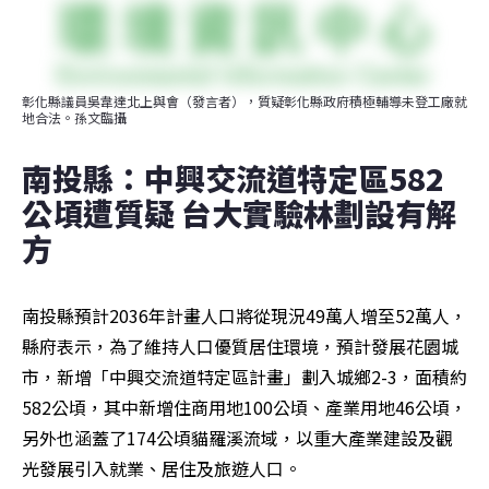
彰化縣議員吳韋達北上與會（發言者），質疑彰化縣政府積極輔導未登工廠就
地合法。孫文臨攝
南投縣：中興交流道特定區582
公頃遭質疑 台大實驗林劃設有解
方
南投縣預計2036年計畫人口將從現況49萬人增至52萬人，
縣府表示，為了維持人口優質居住環境，預計發展花園城
市，新增「中興交流道特定區計畫」劃入城鄉2-3，面積約
582公頃，其中新增住商用地100公頃、產業用地46公頃，
另外也涵蓋了174公頃貓羅溪流域，以重大產業建設及觀
光發展引入就業、居住及旅遊人口。