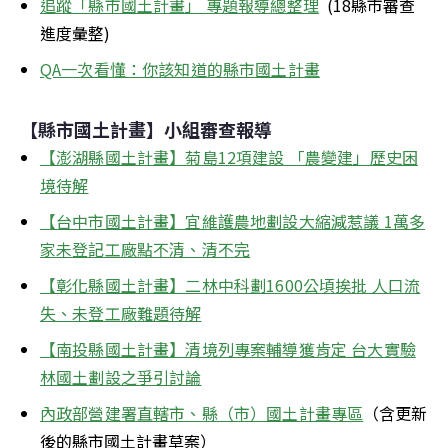
追蹤「縣市國土計畫」 專題報導總整理
  (18縣市審查
進度彙整)
QA一次看懂：你該知道的縣市國土計畫
【縣市國土計畫】小組審查報導
【澎湖縣國土計畫】菊島12項建設 「農變建」歷史困
境待解
【台中市國土計畫】宜維護農地劃設大縮減惹議 1萬多
家未登記工廠點不清、清不完
【彰化縣國土計畫】二林中科劃1600公頃挨批 人口流
失、未登工廠難題待解
【南投縣國土計畫】清境列專案輔導獲肯定 台大實驗
林國土劃設之爭引討論
內政部營建署直轄市、縣（市）國土計畫專區
（含更新
後的縣市國土計畫草案）