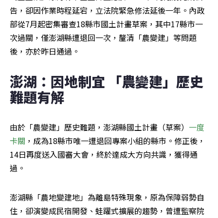
告，卻因作業時程延宕，立法院緊急修法延後一年。內政
部從7月起密集審查18縣市國土計畫草案，其中17縣市一
次過關，僅澎湖縣遭退回一次，釐清「農變建」等問題
後，亦於昨日通過。
澎湖：因地制宜 「農變建」歷史
難題有解
由於「農變建」歷史難題，澎湖縣國土計畫（草案）
一度
卡關
，成為18縣市唯一遭退回專案小組的縣市。修正後，
14日再度送入國審大會，終於達成大方向共識，獲得通
過。
澎湖縣「農地變建地」為離島特殊現象，原為保障弱勢自
住，卻演變成民宿開發、蛙躍式擴展的趨勢，曾遭監察院