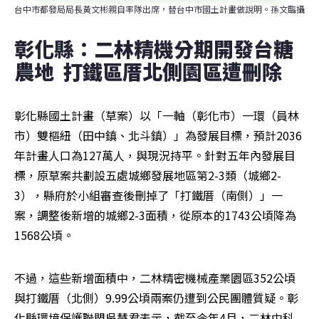
台中市都發局局長黃文彬親自率隊出席，替台中市國土計畫做說明。孫文臨攝
彰化縣：二林精機分期開發台糖
農地  打鐵區厝北側園區遭刪除
彰化縣國土計畫（草案）以「一軸（彰化市）一環（員林
市）雙樞紐（田中鎮、北斗鎮）」為發展目標，預計2036
年計畫人口為127萬人，與現況持平。針對五年內發展目
標，原草案共劃設五處城鄉發展地區第2-3類（城鄉2-
3），縣府於小組審查後刪掉了「打鐵厝（南側）」一
案，調整後新增的城鄉2-3面積，從原本的1743公頃降為
1568公頃。
不過，這些新增面積中，二林精密機械產業園區352公頃
與打鐵厝（北側）9.99公頃兩案仍遭到公民團體質疑。彰
化縣環境保護聯盟吳慧君表示，截至今年4月，二林中科