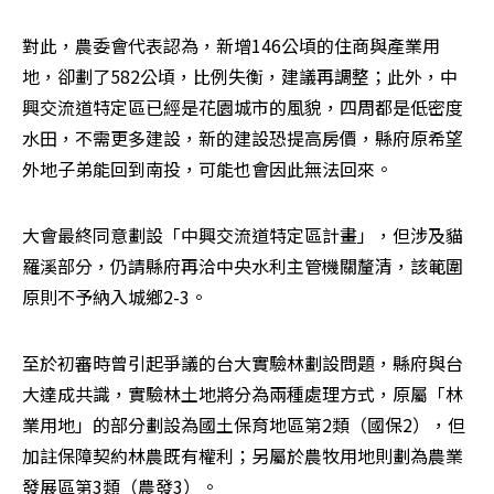
對此，農委會代表認為，新增146公頃的住商與產業用
地，卻劃了582公頃，比例失衡，建議再調整；此外，中
興交流道特定區已經是花園城市的風貌，四周都是低密度
水田，不需更多建設，新的建設恐提高房價，縣府原希望
外地子弟能回到南投，可能也會因此無法回來。
大會最終同意劃設「中興交流道特定區計畫」，但涉及貓
羅溪部分，仍請縣府再洽中央水利主管機關釐清，該範圍
原則不予納入城鄉2-3。
至於初審時曾引起爭議的台大實驗林劃設問題，縣府與台
大達成共識，實驗林土地將分為兩種處理方式，原屬「林
業用地」的部分劃設為國土保育地區第2類（國保2），但
加註保障契約林農既有權利；另屬於農牧用地則劃為農業
發展區第3類（農發3）。