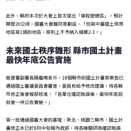
此外，縣府本次於大會上首次提出「車程遊憩區」，預計
開發20公頃，國審大會雖同意劃設，「但其中屬國土保育
地區第1類的地區，原則上不予納入城鄉2-3。」
未來國土秩序雛形 縣市國土計畫
最快年底公告實施
營建署副署長陳繼鳴表示，18個縣市的國土計畫草案皆已
通過國土審議委員會審查，委員有給予修改建議，待各縣
市修正後會報部核准，「各單位確認無誤後，最快年底前
就會一併公告實施。」
第一批通過國審大會的基隆、新北、桃園三縣市，國土計
畫修正本已於8月中旬報內政部，待各機關研商確認無誤