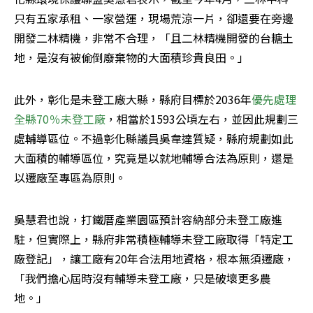
只有五家承租、一家營運，現場荒涼一片，卻還要在旁邊
開發二林精機，非常不合理，「且二林精機開發的台糖土
地，是沒有被偷倒廢棄物的大面積珍貴良田。」
此外，彰化是未登工廠大縣，縣府目標於2036年
優先處理
全縣70％未登工廠
，相當於1593公頃左右，並因此規劃三
處輔導區位。不過彰化縣議員吳韋達質疑，縣府規劃如此
大面積的輔導區位，究竟是以就地輔導合法為原則，還是
以遷廠至專區為原則。
吳慧君也說，打鐵厝產業園區預計容納部分未登工廠進
駐，但實際上，縣府非常積極輔導未登工廠取得「特定工
廠登記」，讓工廠有20年合法用地資格，根本無須遷廠，
「我們擔心屆時沒有輔導未登工廠，只是破壞更多農
地。」