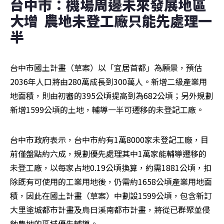
台中市：機場周邊未來發展地區
大增  農地未登工廠只能先處理一
半
台中市國土計畫（草案）以「宜居首都」為願景，預估
2036年人口將由280萬成長到300萬人。新增二級產業用
地面積，則由初審的395公頃提高到為682公頃；另外規劃
新增1599公頃的土地，輔導一半可遷移的未登記工廠。
台中市政府表示，台中市約有1萬8000家未登記工廠，目
前僅盤點約六成，規劃優先處理其中1萬家能輔導遷移的
未登工廠，以每家占地0.19公頃換算，約需1881公頃，扣
除既有可使用的工業用地後，仍需約1658公頃產業用地面
積，因此在國土計畫（草案）中劃設1599公頃，包含新訂
大里塗城都市計畫及烏日溪南都市計畫，將從已群聚並侵
蝕農地的區域優先輔導。