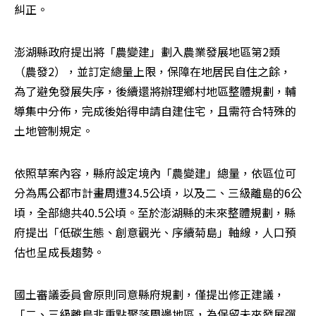
糾正。
澎湖縣政府提出將「農變建」劃入農業發展地區第2類
（農發2），並訂定總量上限，保障在地居民自住之餘，
為了避免發展失序，後續還將辦理鄉村地區整體規劃，輔
導集中分佈，完成後始得申請自建住宅，且需符合特殊的
土地管制規定。
依照草案內容，縣府設定境內「農變建」總量，依區位可
分為馬公都市計畫周遭34.5公頃，以及二、三級離島的6公
頃，全部總共40.5公頃。至於澎湖縣的未來整體規劃，縣
府提出「低碳生態、創意觀光、序續菊島」軸線，人口預
估也呈成長趨勢。
國土審議委員會原則同意縣府規劃，僅提出修正建議，
「二、三級離島非重點聚落周邊地區，為保留未來發展彈