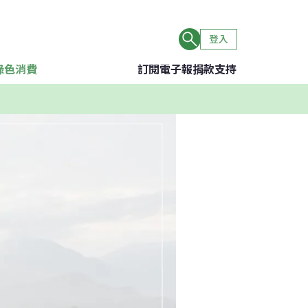
登入
綠色消費
訂閱電子報
捐款支持