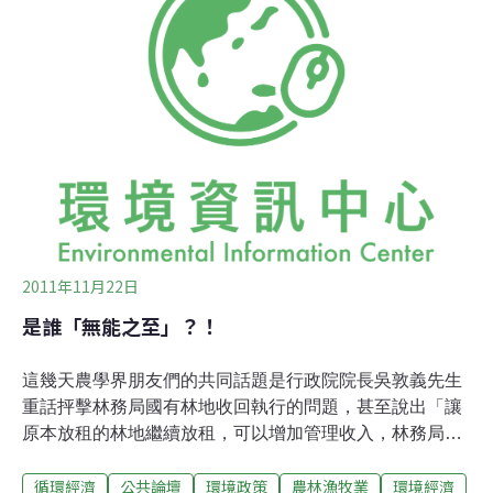
種工作也接近尾聲，採完這一批，就得等明年了。林務局
過去採種的工作大多外包，雖有嚴格的技術規範，現場也
都有監工，但是一些高海拔樹種因區位險峻、得爬很高的
樹才能採到種原，再加上整體採種市場與技術也因工作性
質傳承不易，獲利不彰面臨凋敝，更顯困窘。東勢林區管
理處這幾年則於處長令下，由管處同仁發展採種、育苗工
作，至今已累積八種樹種的採集經驗，並撫育成苗，陸續
種回梨山一帶收回的造林地，並且持續監測成長狀況
2011年11月22日
是誰「無能之至」？！
這幾天農學界朋友們的共同話題是行政院院長吳敦義先生
重話抨擊林務局國有林地收回執行的問題，甚至說出「讓
原本放租的林地繼續放租，可以增加管理收入，林務局卻
堅持收回。」「租地造林」固然有其時代背景，如延續當
循環經濟
公共論壇
環境政策
農林漁牧業
環境經濟
年的美意由民間承租協助政府真正造林，問題不大；但林