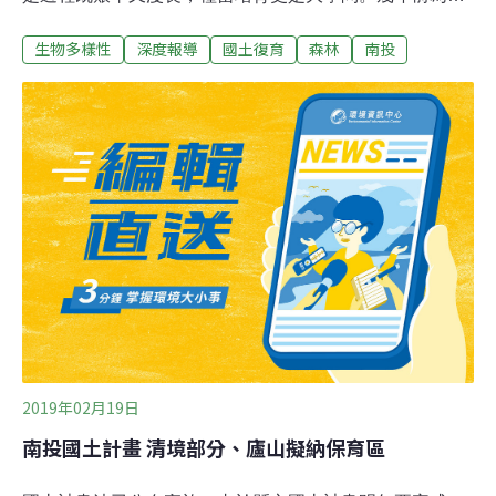
雲杉育苗讓專家絞盡腦汁。這使得當時剛上任的林務局東
生物多樣性
深度報導
國土復育
森林
南投
勢林管處長李炎壽大感不解，親自動手育雲杉。本文即專
訪現任南投林管處長李炎壽，分享突破育苗技術，讓上萬
棵雲杉收回劣化菜地的故事。位於信義鄉、海拔1500公尺
的人倫苗圃，四周是罕有人煙的國有林，寧靜的秋日早
晨，群鳥鳴唱得婉轉。為瞭解雲杉育苗過程，記者跟著李
炎壽實地走訪苗圃，只見工作人員拿著鏟子拌土，或將拌
好的土裝進育苗盆裡，再將雲杉幼苗移植其中。這些幼苗
的種子採自40公尺高以上的母樹，經過處理播種，如今已
能換床移植。「雲杉天然林主要分布在中部地區，海拔上
達2800公尺。人倫苗圃約1500公尺，只要陽光充足，很適
合雲杉育苗。」李炎壽說，雲杉是極陽性樹種，不像扁柏
幼年期只適合50～60%透光度、或像紅
2019年02月19日
南投國土計畫 清境部分、廬山擬納保育區