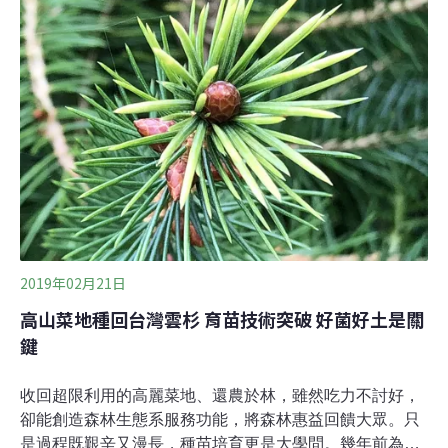
全台之冠。雲林縣國土計畫（草案），留下7萬9893公頃
的宜維護農地。面對長年人口外移與老化，雲林縣計畫人
口將由目前的68.6萬人略減為68萬。然而，雲林縣卻預計
開發4833公頃土地，作為未來產業與住商發展之用，今年
3月提報專案小組審查時，已遭質疑開發面積超過實際需
求，尤其是高達3155公頃的新訂麥寮特定區。
2019年02月21日
高山菜地種回台灣雲杉 育苗技術突破 好菌好土是關
鍵
收回超限利用的高麗菜地、還農於林，雖然吃力不討好，
卻能創造森林生態系服務功能，將森林惠益回饋大眾。只
是過程既艱辛又漫長，種苗培育更是大學問。幾年前為了