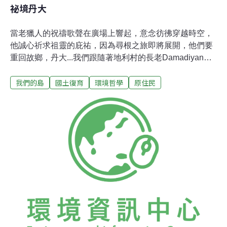
祕境丹大
當老獵人的祝禱歌聲在廣場上響起，意念彷彿穿越時空，
他誠心祈求祖靈的庇祐，因為尋根之旅即將展開，他們要
重回故鄉，丹大...我們跟隨著地利村的長老Damadiyan前
進丹大，在顛簸中，數不清轉了幾個彎，當他的車在山崖
我們的島
國土復育
環境哲學
原住民
邊停下，老獵人與祖先的對話，就在叢林穿越中開始。丹
大山區，是濁水溪流域布農族人的傳統領域，原本有丹
社、巒社、卡社、濁社、郡社等5個社群散居，隨著時代
變遷，他們被統治者陸續遷居到地利和雙龍潭南等部落，
山上的老家也逐漸頹圯。在部落遺址中，Ｄamadiyan每一
步都走的小心翼翼，因為底下的石板中，埋葬著過往的祖
先。尋根，在老部落遺址裡摸索祖先生活的痕跡，也重溫
祖先與山林的互動關係。在山中漫遊，沒有地圖與指北
針，Ｄamadiyan和其他的布農族獵人用雙腳記憶地形地
貌，屏氣凝神，聆聽動物的聲息，用汗水換取經驗，一次
一次累積，漸漸瞭解山、瞭解動物。槍響之後，把獵物最
珍貴的部分，獻給祖靈，感謝祖