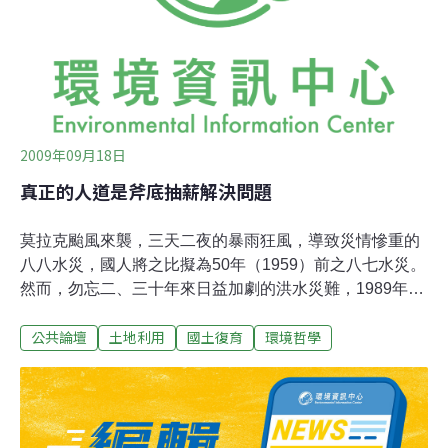
竟達3700公釐，對林邊溪的衝擊非常大，目前林邊溪上游
的來義山區仍有土石堆積，威脅村莊的安全，而來義是否
要遷村，仍無定論，這也是影響河川整治工作進度的原因
之一。黃麗霞也不諱言指出，繁瑣的行政流程導
2009年09月18日
真正的人道是斧底抽薪解決問題
莫拉克颱風來襲，三天二夜的暴雨狂風，導致災情慘重的
八八水災，國人將之比擬為50年（1959）前之八七水災。
然而，勿忘二、三十年來日益加劇的洪水災難，1989年東
台灣的銅門災變、1990年紅葉災變，開啟台灣山區災變惡
公共論壇
土地利用
國土復育
環境哲學
化之警訊。1996年賀伯災變後，大災變的頻率更快速增
加，2000年象神、2001年8月桃芝、9月納莉颱風、2004
年敏督利、2005年海棠、2008年辛樂克，每一次都造成山
區土石流、沿海淹水。為什麼發生大災難？全球氣候變遷
導致史無前例的超大豪雨當然是因，但若不是百年來伐盡