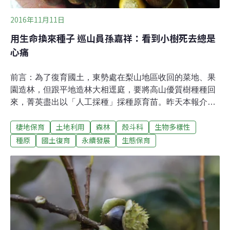
2016年11月11日
用生命換來種子 巡山員孫嘉祥：看到小樹死去總是
心痛
前言：為了復育國土，東勢處在梨山地區收回的菜地、果
園造林，但跟平地造林大相逕庭，要將高山優質樹種種回
來，菁英盡出以「人工採種」採種原育苗。昨天本報介紹
了高山優勢種如何在劣地上扎根生存，今天則是深入介紹
棲地保育
土地利用
森林
殼斗科
生物多樣性
整個復育森林不可或缺的靈魂人物，採種、播種的過程又
藏著哪些不為人知的細節和故事？請見今日報導。11月中
種原
國土復育
永續發展
生態保育
旬，梨山地區海拔2209公尺，任職於東勢林管處的孫嘉祥
與黃仲維，一早就帶著裝備、開著小貨卡展開行程。今天
他們將再度有求於母樹，從她身上取種，如果順利的話，
明年春天就會下種，幾個月後，她的子代將回到另一片廣
闊的土地奮鬥求生。採種人：具備植物知識又不怕爬高雖
然天氣冷得讓人打哆嗦，卻是適合殼斗科採種的好日子。
到了母樹下，他們先觀察地上落果的成熟度，這是決定能