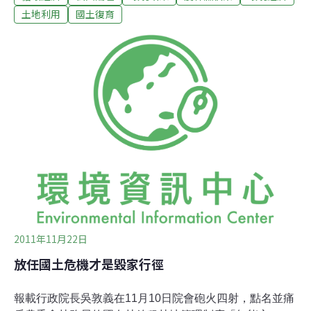
木成長後根系，尤其是竹林可能越界，如未定期進行測
土地利用
國土復育
量，可能會衍生承租一公頃，但第二、三年後可能超過一
公頃以上，已引發不少糾紛。但行之有年之後，不少承租
地開始違規伐林種茶，栽種果樹、蔬菜，甚至在承租林地
蓋起建築物，造成如今「平地休耕，農業上山」的畸形現
象，常令主管林地的林務局，及代管國有林的台大實驗林
管理處經常得面對墾民層出不窮的要求，疲於奔命！尤其
每逢總統大選年，林務局及教育部都得面臨相當大的壓
力。但這麼多年來，以台大為例，主要是持有文件證明的
林地，一定依法「地歸原主」；而只要和實驗林訂有合法
契約的，仍能持續承租，但如果違約或濫墾，台大站在管
理國
2011年11月22日
放任國土危機才是毀家行徑
報載行政院長吳敦義在11月10日院會砲火四射，點名並痛