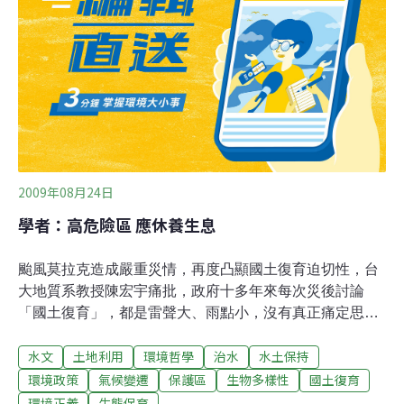
台灣原始森林，開闢山區道路，鼓勵或放任農業、寺廟、
觀光業向山、向河搶地，何以山地如此脆弱；若非向大海
爭地，超抽地下水、在河川築壩取水、攔砂，發展高耗水
的養殖漁業、工業，何以海岸消失、地層下陷？早在1959
年，地理學家陳正祥研究國府從1949年來台10年之間，耕
地所增加的24萬公頃，絕大部分為山坡、河灘、塗灘、沼
澤
2009年08月24日
學者：高危險區 應休養生息
颱風莫拉克造成嚴重災情，再度凸顯國土復育迫切性，台
大地質系教授陳宏宇痛批，政府十多年來每次災後討論
「國土復育」，都是雷聲大、雨點小，沒有真正痛定思
痛；台大土木工程系教授李鴻源則疾呼，這次風災造成南
水文
土地利用
環境哲學
治水
水土保持
部地貌重大改變，救災之後，應進行勘災、地質調查，劃
出高度、中度的危險地區，並考慮讓高度危險地區休養生
環境政策
氣候變遷
保護區
生物多樣性
國土復育
息，中度危險地區採取低密度的使用（如停車場、公
環境正義
生態保育