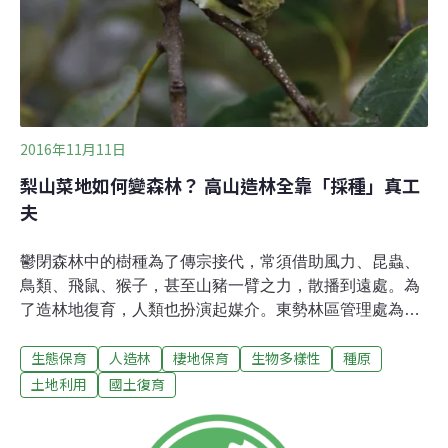
不能採種的關鍵；若是落果多、又呈自然開裂，就表示果
實夠成熟，可以上樹採種！
2016年11月11日
梨山菜地如何變森林？ 高山造林全靠「採種」真工
夫
鬱閉森林中的樹種為了傳宗接代，常須借助風力、昆蟲、
鳥類、飛鼠、猴子，甚至山豬一臂之力，散播到遠處。為
了造林地復育，人類也扮演起媒介。東勢林區管理處為了
梨山地區收回的菜地、果園造林，藉由採種技術，邀請周
生態保育
人造林
棲地保育
生物多樣性
種原
邊優勢樹種來造林地，一起守護國土。每年秋冬時期，是
殼斗科樹種結實落果的季節，位於2200公尺海拔的殼斗科
土地利用
國土復育
大多處於歉年，反而是過去幾年不易覓得的長尾尖葉櫧難
得的豐年，最後一批果實就要成熟落地，東勢林管處的採