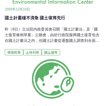
2009年12月10日
國土計畫緩不濟急 國土復育先行
昨（9日）立法院內政委員會召開「國土計畫法」及「國
土復育條例草案」公聽會，由於行政院擬將國土復育包含
在國土計畫法之內，但國土計畫從通盤國土調查到全面立
法，落實至少還需6年時間，許多遭到八八水災摧殘地區
環境政策
土地利用
國土復育
無法等待這麼久，因此在國土計畫法緩不濟急的情況下，
立委邱議瑩召開這次公聽會，希望彙整各界專家學者意
見。會中學者多認為兩案屬性、緩急各有不同，建議行政
院將國土計畫法與國土復育條例分開進行，一方面讓受創
土地休養生息，一方面針對國家土地利用做通盤檢討，獲
內政部長江宜樺認同，承諾將調整作法。但江宜樺也指
出，國土計畫不能再等，仍希望儘速立法。國土復育是急
診 國土計畫是門診公聽會上各界專家學者大多同意將國土
計畫法與國土復育條例分開，成功大學都市計畫系教授陳
彥仲表示，國土復育條例為的是減少人為對土地的傷害；