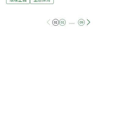
園）。台灣環保聯盟總會長王俊秀認為，台灣是個脆弱的
島嶼，為政者進行國土規畫時，必須「像島一樣思考」，
不要照搬美國或歐洲經驗。台師大環境教育研究所教授汪
......
01
02
09
靜明強調，政府在災後必須進行長期國土監測，就地質水
文全盤檢驗，才能了解特性再對症下藥，進一步做整體規
劃與因應。治水方面，長期關注水患的屏東科技大學土木
工程系教授丁澈士舉例說，林邊地區從三十八年前至今，
地層下陷達3.76公尺，修繕固有堤防是治水下策，分洪或
減洪是中策，現在應思考蓄洪與調洪，才是上策。丁澈士
建議