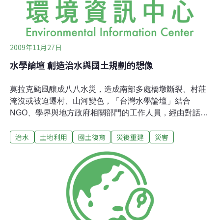
而國土計畫法則是著重在國土的合理開發，兩者的重點各
不相同。台灣大學土木工程研究所教授洪如江指出，目前
2009年11月27日
水學論壇 創造治水與國土規劃的想像
莫拉克颱風釀成八八水災，造成南部多處橋墩斷裂、村莊
淹沒或被迫遷村、山河變色，「台灣水學論壇」結合
NGO、學界與地方政府相關部門的工作人員，經由對話、
提出台灣治水的新思惟與國土規劃空間人文想像，第三場
治水
土地利用
國土復育
災後重建
災害
會議昨（25）日於屏東召開，社區大學全國促進會理事長
林朝成開幕時表示，希望可以聆聽地方和原住民的聲音，
並且提供和政府的對話平台。遷不遷村及繁瑣的行政流程
影響重建進度屏東縣為本次風災中受創最重的縣市之一，
縣政府機要秘書黃麗霞公布目前縣府重建工作的進度，以
及補助的金額數據，並於會中表示，目前重建工作最大的
挑戰是林邊溪的整治。根據水利署兩週前公布位於林邊溪
上游的太武測站的雨量統計數據，8月8日前後的雨量高峰