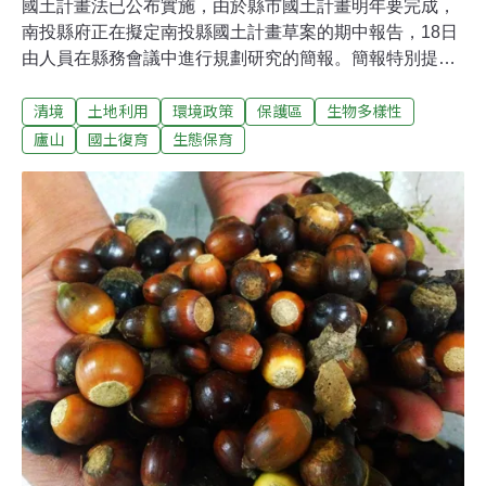
國土計畫法已公布實施，由於縣市國土計畫明年要完成，
南投縣府正在擬定南投縣國土計畫草案的期中報告，18日
由人員在縣務會議中進行規劃研究的簡報。簡報特別提出
清境和廬山的未來規劃，草案中建議清境地區中，調查評
清境
土地利用
環境政策
保護區
生物多樣性
估為高潛勢風險地區，局部劃設為國土復育促進地區；而
既有的開發區，建議以專案輔導合法為主。縣府建設處也
廬山
國土復育
生態保育
說，清境地區將依據地質安全調查評估結果，規劃將清境
地區納入國土計畫中的國土保育區、條件開發區和可開發
區。至於廬山地區先前已被縣府劃設為保護區和河川區，
在納入南投縣國土計畫後，依先前的都市計畫通盤檢討的
狀況，納入國土計畫後應會劃設為國土保育區。縣長林明
溱聽完簡報後，要求各局處配合計畫各分項需要，就自己
主管業務進行規劃。尤其是未來要新設的風景區、產業園
區、工業區、醫療用地、長照等社福用地…等有迫切性需
求的土地開發案，更是要盡早做好土地分區規劃，納入國
土計畫中。