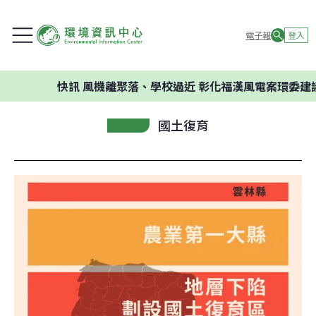
電子報
登入
快訊
風機離聚落、學校過近 彰化福漢風電案環委建議不應
國土復育