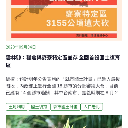
2020年09月04日
雲林縣：糧倉與麥寮特定區並存 全國首設國土復育
區
編按：預計明年公告實施的「縣市國土計畫」已進入最後
階段，內政部正進行全國 18 縣市的分批審議大會，目前
已經有 14 個縣市過關，其中台南市、嘉義縣則在 8 月 25
日與雲林縣一同審議通過（會議報導）。《環境資訊中
土地利用
國土復育
縣市國土計畫
人口老化
心》秉持第一線採訪，除大會報導外，還將針對縣市特
色、會議上的爭點與計畫全貌，為讀者帶來單一縣市的盤
點和總結。雲林縣是台灣重要的糧倉，生產稻米、甘薯、
花生、蔬菜及甘蔗等作物之外，近年來農林漁牧產值高居