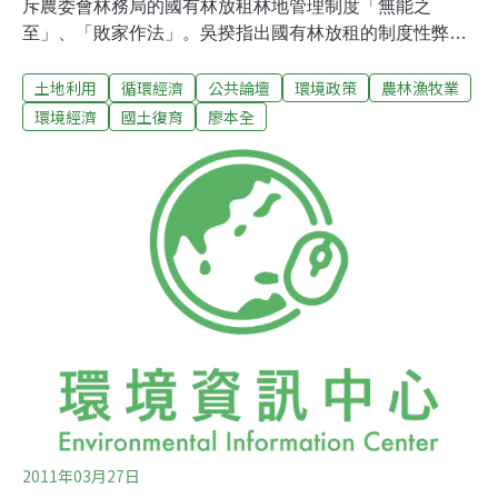
斥農委會林務局的國有林放租林地管理制度「無能之
至」、「敗家作法」。吳揆指出國有林放租的制度性弊端
包括：1.有些放租林地租期到了要收回，林務局卻放著不
土地利用
循環經濟
公共論壇
環境政策
農林漁牧業
收。2.判決定讞應收回的土地遲未收回。3.收回後又閒置
遭人占用。林務局的確應該針對此三項，清楚向社會交代
環境經濟
國土復育
廖本全
實際狀況如何？為何會發生這樣的狀況？到底是什麼力量
讓國有林地收不回來以及收回後再占用？才能讓吳揆與社
會大眾看清問題癥結所在，並找到正本清源之方。但吳揆
的砲火中最令人覺得恐怖的在於：1.有些收回的林地又任
其荒蕪。2. 林地如果繼續出租，還可增加管理費收入，但
林務局堅持收回。這樣的說法，可見其認為國有林地收回
不用是為「荒蕪」，且腦子裡真正想做的事是「繼續出
租，增加管理費收入」。「唯用」的價值是長期以來福爾
摩沙沈淪的幽靈，但在「拓墾」百年後，這籠罩的烏雲卻
仍揮之不去。10月14日立法院林明溱委員
2011年03月27日