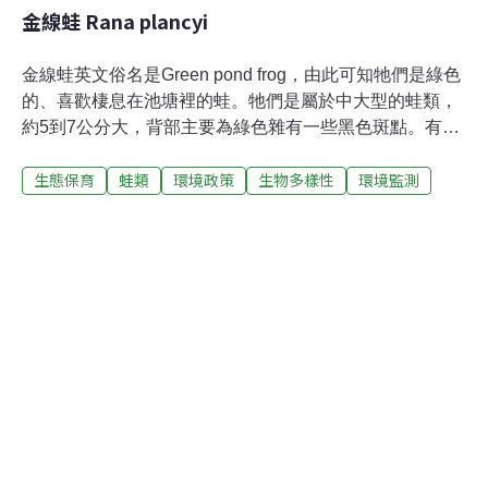
金線蛙 Rana plancyi
金線蛙英文俗名是Green pond frog，由此可知牠們是綠色
的、喜歡棲息在池塘裡的蛙。牠們是屬於中大型的蛙類，
約5到7公分大，背部主要為綠色雜有一些黑色斑點。有兩
條長褐色斑，從吻端一直延伸到泄殖腔口，中間夾著明顯
生態保育
蛙類
環境政策
生物多樣性
環境監測
的一條淡綠色的背中線。體側有些黑斑，兩側各有一條粗
大的褐色、白色或淺綠色的背側褶。鼓膜大而明顯呈棕黃
色。分布在全省一千公尺以下低海拔的開墾地、草澤環
境，數量及分布範圍逐漸減少中。為水棲性，喜歡藏身在
長有水草的蓄水池、溝渠，或者遮蔽良好的農地，例如飄
著浮萍的稻田、芋田或者茭白筍田。生性隱密機警，若受
到驚擾馬上跳入水中。平常多半藏身在水生植物的葉片
下，僅露出頭來觀察四周的動靜，要發現牠們頗有點難
度。繁殖期以春天及夏天為主。雄蛙叫聲很小，很短促的
一聲「啾」，不容易聽到。金線蛙過去是台灣平地、農田
常見的青蛙，近年來由於農地變更及農藥的濫用，數量及
分佈範圍已逐漸減少。這也是目前台灣蛙類