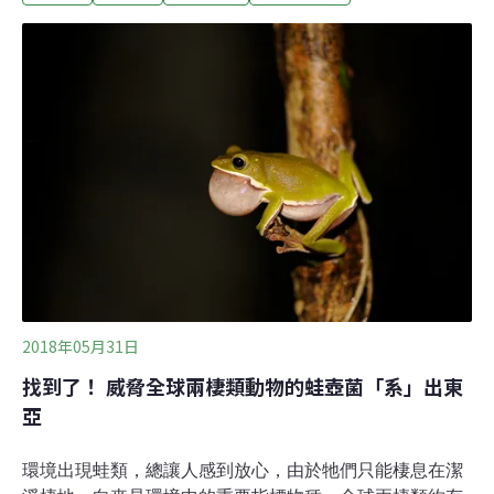
（invasive species）斑腿樹蛙（Polypedates
megacephalus）原產於華南、香港、印度、越南等地，
2006年記錄到出現在彰化、台中，卻未積極監控，直到
2010年族群已擴散至桃園、新北市，農委會林務局認為應
於局部分布時全面移除，2011年與東華大學自然資源與環
境學系副教授楊懿如研究室合作，培訓志工移除控制。回
顧台灣斑腿樹蛙控制史，2011年剛起步進行移除控制時，
面對排山倒海的社會輿論，楊懿如記憶猶深。斑腿樹蛙外
型可愛，過去買園藝盆栽還會送斑腿樹蛙卵塊，卻必須移
除，
2018年05月31日
找到了！ 威脅全球兩棲類動物的蛙壺菌「系」出東
亞
環境出現蛙類，總讓人感到放心，由於牠們只能棲息在潔