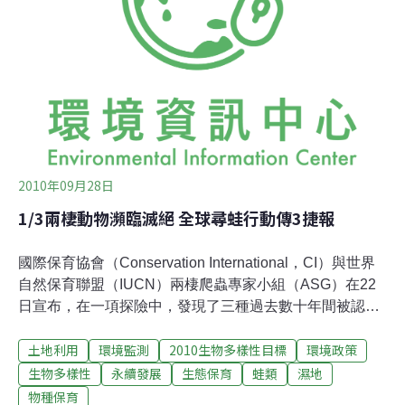
園遭議會刪除只留千元科目，建設處不放棄積極與議員溝
通，有人提議以嘉義是石猴故鄉，打造香湖成為石猴特色
公園。荒野嘉義分會會長許愫真說，若香湖定位生態公
園，就應該以生態為主，將人工化建置降到最低。副會長
楊勛凱說，以嘉南平原特有原生種蛙類主題生態公園規
劃，比單做諸羅樹蛙造型椅子來得有意義。
2010年09月28日
1/3兩棲動物瀕臨滅絕 全球尋蛙行動傳3捷報
國際保育協會（Conservation International，CI）與世界
自然保育聯盟（IUCN）兩棲爬蟲專家小組（ASG）在22
日宣布，在一項探險中，發現了三種過去數十年間被認為
已經滅絕的物種。尋找失落的青蛙科學家持續搜尋100種
土地利用
環境監測
2010生物多樣性目標
環境政策
被認為已經絕種的兩棲類的計畫，他們認為這些生物可能
有小規模的族群仍然倖存。在預備下個月於日本名古屋召
生物多樣性
永續發展
生態保育
蛙類
濕地
開的生物多樣性公約（CBD）的同時，值得為這些發現慶
物種保育