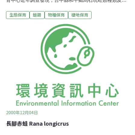
育中心近年調查發現，台中縣和平鄉烏石坑蛙類種類及數
目逐漸增加，而且首度在當地發現新分布紀錄種黑蒙西氏
生態保育
蛙類
物種保育
棲地保育
小雨蛙，顯示當地蛙類正隨環境復甦而逐漸恢復生機。
2000年12月04日
長腳赤蛙 Rana longicrus