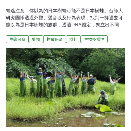
蛙迷注意，你以為的日本樹蛙可能不是日本樹蛙。台師大
研究團隊透過外觀、聲音以及行為表現，找到一群過去可
能以為是日本樹蛙的族群，透過DNA鑑定，獨立出不同族
群，並命名發表為新種「太田樹蛙」。分辨日本樹蛙與太
生態保育
蛙類
物種保育
樹蛙
生物多樣性
田樹蛙時，記得停看聽仔細分辨！我不是日本樹蛙！ 叫聲
就是不一樣春夏之際，日本樹蛙大量出現於溪流周邊，因
其細碎如蟲鳴的叫聲，讓大多數人錯過駐足聆聽的機會，
也忽略了在叫聲中隱藏著的分類學訊息。「居住在台灣西
北部地區的日本樹蛙只會發出宛如微細而規則的蟲鳴聲。
但是東部和南部的樹蛙卻可發出另一種高低起伏、強弱參
雜的曲調。」這段描述揭開了在日本樹蛙這個龐大族群下
隱藏的可能性。台師大生科系師生王盈涵、蕭郁薇、林思
民等人所組成的研究團隊，透過遺傳、形態、叫聲、和行
為反應，從過去大家熟知的「日本樹蛙」獨立出台灣新種
樹蛙；其中，叫聲差異和行為反應的實驗，證實兩個物種
可以辨識彼此的叫聲。研究結果已於近日發表於國