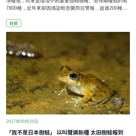
淨棲地，向來是環境中的重要指標物種。全球兩棲類約有
7800種，近年來卻因感染蛙壺菌而拉警報．超過200種兩
棲動物瀕臨滅絕邊緣，嚴重地威脅兩棲類生物多樣性。發
蛙類
表於5月份《科學》期刊、一項跨國大規模研究報告，揭
示蛙壺菌最早發生於20世紀亞洲地區，其擴散與兩棲類的
全球交易（寵物、醫用和食用等目的）拓展有關，這項研
究報告也成為該期封面故事，台灣研究團隊也參與其中。
蛙類神秘消失 蛙壺菌是禍首 至今束手無策蛙壺菌
（Batrachochytrium dendrobatidis）簡稱為Bd，是一種透
過蛙類皮膚感染，進而導致蛙類心臟衰竭的真菌，至今已
引發上百個兩棲類物種死亡，且束手無策，而被國際自然
保育聯盟（IUCN）列為世界百大外來入侵種。
2017年09月20日
「我不是日本樹蛙」 以叫聲識新種 太田樹蛙報到