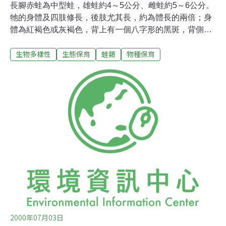
長腳赤蛙為中型蛙，雄蛙約4～5公分、雌蛙約5～6公分。
牠的身體及四肢修長，後肢尤其長，約為體長的兩倍；身
體為紅褐色或灰褐色，背上有一個八字形的黑斑，背側褶
細長而明顯；吻端尖，從吻端經眼睛、鼓膜到肩上方有一
生物多樣性
生態保育
蛙類
物種保育
塊黑褐色的菱型斑，形成一個黑眼罩。雌蛙的顏色較偏紅
褐色，體型顯著的大於雄蛙；雄蛙沒有鳴囊，叫聲細小。
牠和梭德氏赤蛙的外型很像，不易區分，但仔細比較會發
現：梭德氏赤蛙的吻較鈍圓，後腳比較短，而且指（趾）
端有膨大的吸盤。牠們零散分佈於本島西部的中北部平地
及低海拔山區，數量在逐漸減少中，台灣東部地區並沒有
分佈。牠們是冬天繁殖的種類，繁殖期主要是11月至2
月。平常偶而可在草叢或闊葉林底層看到牠們；繁殖期
時，雄蛙及雌蛙會突然大量出現在水溝、積水池、水塘附
近，但較不會像梭德氏赤蛙出現在山區的溪流附近。雄蛙
在淺水域或草叢鳴叫，雄蛙叫聲是小聲的「波、波、波」
或「揪」，要靠近才聽得到。雄蛙會主動尋找雌蛙形成
2000年07月03日