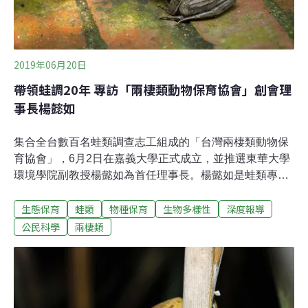
2019年06月20日
帶領蛙調20年 專訪「兩棲類動物保育協會」創會理
事長楊懿如
集合全台數百名蛙類調查志工組成的「台灣兩棲類動物保
育協會」，6月2日在嘉義大學正式成立，並推選東華大學
環境學院副教授楊懿如為首任理事長。楊懿如是蛙類專
家，從求學到任教，始終心繫台灣蛙類的生態研究和保
生態保育
蛙類
物種保育
生物多樣性
深度報導
育，素有「青蛙公主」稱號，20年來總共帶領600多位志
工在全台進行蛙類調查。為何蛙調志工運作這麼久以後決
公民科學
兩棲類
定成立協會？這麼多志工願意每年常態性的蛙類調查、護
蛙、移除外來種蛙類，動力來自何處？本報為此特別專訪
楊懿如，他指出協會的成立是宣告下一階段任務──持續蛙
類調查監控，還要進一步走入社區，和社區合作棲地保
育，「若棲地問題無法改善，調查也不過是見證物種的滅