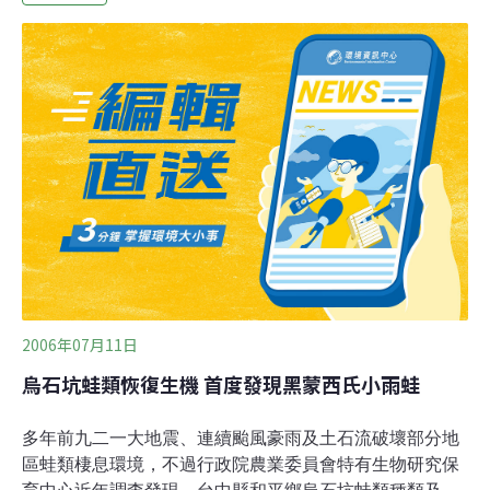
賀。科學家們屆時也將宣布一項令人震驚的消息：近幾十
年來，全球有超過1/3的兩棲類動物面臨滅絕的危機。三種
由科學家重新發現的兩棲動物分別是：自1941年後就沒人
見過的墨西哥蠑螈；第二是一種在象牙海岸發現，1967年
後就沒人見過的青蛙；第三是在剛果共和國發現，自1979
年就沒人見過的另一種青蛙。為CI與ASG籌組「搜尋失落
青蛙計畫」的穆爾博士（Dr. Robin Moore）指出，這個發
現對人類與兩棲類都非常重
2006年07月11日
烏石坑蛙類恢復生機 首度發現黑蒙西氏小雨蛙
多年前九二一大地震、連續颱風豪雨及土石流破壞部分地
區蛙類棲息環境，不過行政院農業委員會特有生物研究保