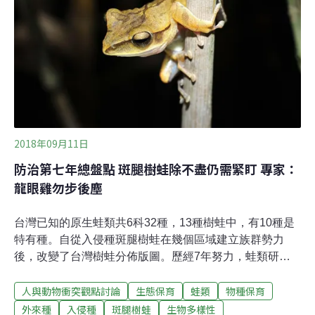
絕」。從蛙類監測調查到棲地保育 社區合作是解答「過去
蛙類調查，看似是學術單位申請、執行計畫，其實背後是
一群志工的努力。」楊懿如說，成立協會是讓大眾看到這
個本質，參與者是從內心的志願服務，不只是為了完成計
畫；而分散各地的志工，個別的影響力有限，成立協
2018年09月11日
防治第七年總盤點 斑腿樹蛙除不盡仍需緊盯 專家：
龍眼雞勿步後塵
台灣已知的原生蛙類共6科32種，13種樹蛙中，有10種是
特有種。自從入侵種斑腿樹蛙在幾個區域建立族群勢力
後，改變了台灣樹蛙分佈版圖。歷經7年努力，蛙類研究
學者楊懿如指出，斑腿樹蛙控制雖無法盡如人意，卻是很
人與動物衝突觀點討論
生態保育
蛙類
物種保育
好的借鏡；面對入侵種除惡務盡，希望龍眼雞防治記取教
訓，不要重蹈覆轍，務必維繫台灣生物多樣性。入侵種
外來種
入侵種
斑腿樹蛙
生物多樣性