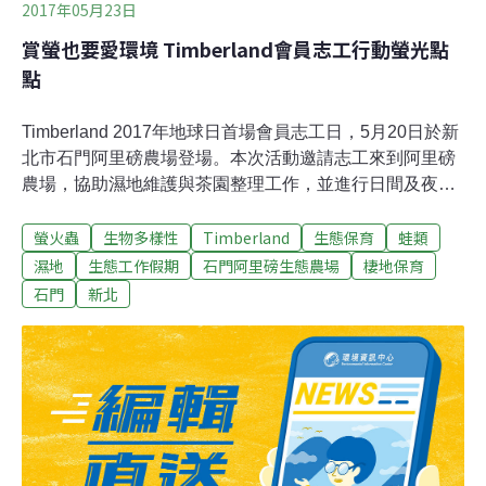
2017年05月23日
賞螢也要愛環境 Timberland會員志工行動螢光點
點
Timberland 2017年地球日首場會員志工日，5月20日於新
北市石門阿里磅農場登場。本次活動邀請志工來到阿里磅
農場，協助濕地維護與茶園整理工作，並進行日間及夜間
導覽活動，讓志工在為環境付出一份力的同時，體驗日夜
螢火蟲
生物多樣性
Timberland
生態保育
蛙類
不同的生態之美。阿里磅是石門的舊稱，石門地區是日治
時期頗負盛名的紅茶產地，當時的紅茶市場多為外銷，二
濕地
生態工作假期
石門阿里磅生態農場
棲地保育
次大戰日本戰敗、台灣退出聯合國嚴重影響阿里磅紅茶的
石門
新北
外銷市場，加以當時國人習慣喝烏龍、包種茶，讓石門的
茶產業逐漸沒落。石門茶產業盛極一時，山坡地也多開發
作為茶園，阿里磅農場的部分園區舊時即為茶園農地，早
年因種茶、製茶利潤高，農場內還留有一條當時為了種茶
所建造的水圳，至今仍然圳水潺潺。在講師的解說聲中，
水聲也泠泠作響，引著志工遙想當年阿里磅茶產業的盛
況。目前阿里磅農場在小部份園區嘗試以生態農法復耕茶