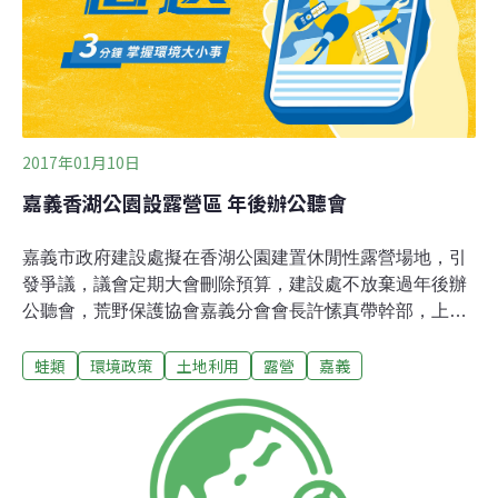
園，找回當地早期與茶共生共存的人文底蘊，同時希望在
種植茶葉與生態間找到平衡。由於茶園
2017年01月10日
嘉義香湖公園設露營區 年後辦公聽會
嘉義市政府建設處擬在香湖公園建置休閒性露營場地，引
發爭議，議會定期大會刪除預算，建設處不放棄過年後辦
公聽會，荒野保護協會嘉義分會會長許愫真帶幹部，上月
參加桃山人文館公民論壇，對露營規畫深感疑慮，要求先
蛙類
環境政策
土地利用
露營
嘉義
將公園定位，若定位生態公園就應以生態為主，將人工化
建置降到最低。「露營活動有什麼不好？」建設處長戴淑
玲說，露營活動可讓家長帶孩子到公園認識生態，露營與
生態不衝突。建設處過年後將在議會辦公聽會。建設處原
編7800萬元嘉義公園等四處公園改造預算，其中1500萬元
計畫在面積最大香湖公園建置露營場地，審查結果四處公