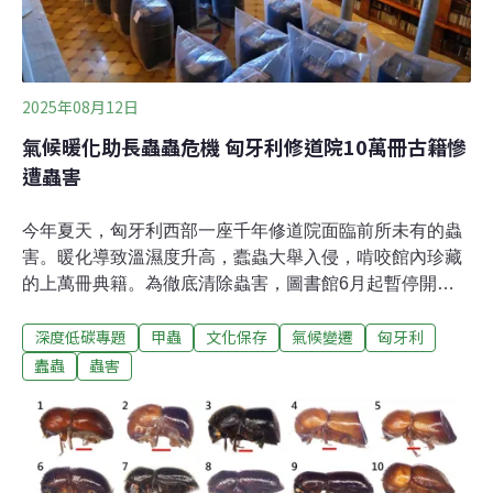
2025年08月12日
氣候暖化助長蟲蟲危機 匈牙利修道院10萬冊古籍慘
遭蟲害
今年夏天，匈牙利西部一座千年修道院面臨前所未有的蟲
害。暖化導致溫濕度升高，蠹蟲大舉入侵，啃咬館內珍藏
的上萬冊典籍。為徹底清除蟲害，圖書館6月起暫停開
放，預計至少需要七個月才能修復。十萬冊珍貴藏書成蠹
深度低碳專題
甲蟲
文化保存
氣候變遷
匈牙利
蟲糧食天堂潘諾恩哈爾瑪修道院（The Pannonhalma
Archabbey）位在匈牙利西部，建於西元996年，是聯合國
蠹蟲
蟲害
教科文組織（UNESCO）認定的世界遺產，在中世紀基督
教的傳播中扮演重要的角色。修道院內的圖書館擁有匈牙
利古老且最具價值的文藝收藏，多達40萬冊的館藏中，有
18本珍貴的手抄本，以及一部13世紀的完整聖經手抄本。