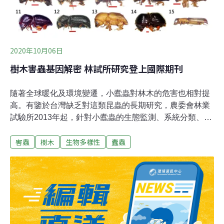
館方在例行清潔中，注意到書架上積滿了不尋常的灰塵，
隨即發現書脊上的小洞。打開書本後，紙張已有蠹蟲啃咬
留下的蛀洞，這才發現藥材甲蟲（Stegobium paniceum）
的蹤跡。藥材甲蟲又稱為麵包甲蟲、餅乾甲蟲，喜歡吃穀
物、麵粉、香料、藥物等食品。由於早期的書籍黏著劑內
2020年10月06日
樹木害蟲基因解密 林試所研究登上國際期刊
隨著全球暖化及環境變遷，小蠹蟲對林木的危害也相對提
高。有鑒於台灣缺乏對這類昆蟲的長期研究，農委會林業
試驗所2013年起，針對小蠹蟲的生態監測、系統分類、基
因解碼及防治策略進行有計畫性的研究，在基因解碼部
害蟲
樹木
生物多樣性
蠹蟲
分，目前已獲得初步成果，並登上國際期刊。林木的蛀食
性昆蟲種類繁多，主要以樹木莖幹的纖維素為食，本為森
林新陳代謝的木材分解的一部分，如果遭受昆蟲蛀食而危
害樹木壽命，這些昆蟲就被視為林木蛀食性害蟲，除了蛀
食樹木，有些還會帶病原體進入樹木。林業試驗所博士汪
澤宏指出，美國近年調查境內小蠹蟲，發現超過100種外
來種，其中「多食華小蠹蟲」（Euwallaceae fornicates）