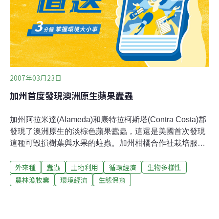
原產亞洲，台灣也有分布。近年入侵以色列、南非、美國
本土及夏威夷群島，經過美國加州大學調查，南加州有
207種會被多食華小蠹蟲及其共生真菌危害，且被危害樹
種持續增加。加州酪梨園因這種小蠹蟲入侵逐漸衰敗死
亡，造成經濟損失。林業試
2007年03月23日
加州首度發現澳洲原生蘋果蠹蟲
加州阿拉米達(Alameda)和康特拉柯斯塔(Contra Costa)郡
發現了澳洲原生的淡棕色蘋果蠹蟲，這還是美國首次發現
這種可毀損樹葉與水果的蛀蟲。加州柑橘合作社栽培服務
主任布萊克利說：「這正是我們最擔心的事情之一，即我
外來種
蠹蟲
土地利用
循環經濟
生物多樣性
們的入境口岸有漏洞，竟讓這些害蟲能趁隙通過查驗過
程，而且在我們偵測到之前，就已經在美國立足了。」蘋
農林漁牧業
環境經濟
生態保育
果蠹蟲可侵襲的植物種類極廣，總共超過250種，包括桃
子、李子、杏子、蘋果、梨、葡萄、櫻桃和柑橘類水果，
還會破壞幼苗，毀損觀賞用植物的外觀。農業部動植物健