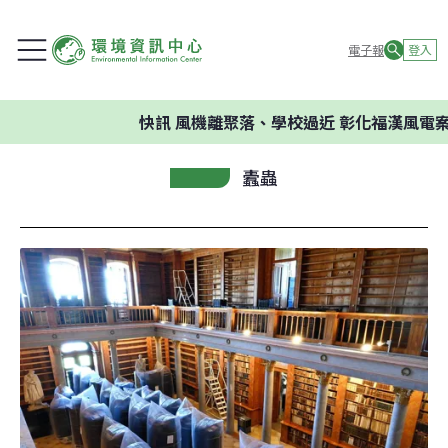
電子報
登入
快訊
風機離聚落、學校過近 彰化福漢風電案
蠹蟲