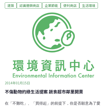
建築
認識連鎖商店
企業節能
便利商店
生活環境
雪阻礙遊客返鄉的冬日，台北的便利商店裡一點也不感覺
冷，店內的暖氣甚至讓人將身上緊裹的外套和圍巾拿下，
用最清爽的姿態享受著口中的霜淇淋。這樣的場景，想必
身為消費者的讀者們一點也不陌生。便利商店已經成為我
們生活中難以割捨的空間，根據統計，2012年全台有超過
9800家便利超商，其所形成的綿密網路，提供各種我們想
像得到和意想不到的服務，讓生活在緊湊節奏的現代人宛
如有個安心的依靠。24小時營業 耗費大量能源然而仔細
思考超商在我們的生活中提供的便利性，相對地，其在社
會成本和資源消耗上是非常可觀的。想想看，光是24小時
營運所使用的燈光空調等消耗的電力、每日到店更新商品
上架的貨運運輸、保存各項生鮮食品的冷
2014年01月15日
不傷動物的綠生活提案 蔬食超市鄰里開賣
在「不難吃」、「買得起」的前提下，你是否願意為了愛