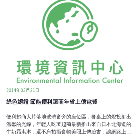
農藥殘留監測 每月10%不合格在一個正常運作的銷售系統
中，照理一件蔬果從生產到銷售至消費者手中，有多重的
把關方式，讓我們吃下肚的食物是安全無虞的。這些關
卡，包括了從農民到農政單位，從運銷公司到連鎖超市，
從衛福部到地方衛生局等重重把關，不過從政府的報告發
現，儘管各階段都有農藥抽驗，實際檢驗的結果卻是難以
讓人安心。根據衛福部食藥署每月公佈的市售農產品殘留
農藥監測檢驗結果，每次仍有超過10%的生鮮蔬果，檢測
出過量的農藥殘留，甚至出現不可檢出的農藥品項。
2014年03月21日
綠色認證 節能便利超商年省上億電費
便利超商大片落地玻璃窗旁的座位區，餐桌上的燈投射出
溫馨的光線，年輕人吃著超商最新推出來自日本北海道的
牛奶霜淇淋，還不忘拍攝食物美照上傳臉書，讓網路上朋
友們爭相按讚。在這北極振盪造成冰雪壟罩美東、日本大