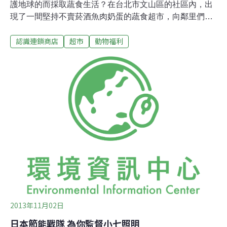
護地球的而採取蔬食生活？在台北市文山區的社區內，出
現了一間堅持不賣菸酒魚肉奶蛋的蔬食超市，向鄰里們提
供全方面不傷害動物的生活提案。一個月前面市的「愛維
認識連鎖商店
超市
動物福利
根蔬食超市」目前進行試賣，預計將於年後正式開幕。實
際逛過其200坪的空間一圈，發現這裡看似與一般超市無
異，可以買到農業產品、冷凍產品、休閒食品、餐廚佐
料，就連清潔用品、美妝保健與嬰兒寵物用品都應有盡
有，同樣有2500多種的食品、近400種的生活用品可以選
購。但事實上，消費者購得的商品，沒有一件涉及傷害動
物。從買得起開始，推廣友善動物與地球的生活營運部經
理徐啟翔解釋店名，「Vegan」是一種堅持不傷害任何動
物的生活方式，不僅在飲食上摒棄肉、家禽、魚和海鮮等
動物肉與蛋、奶和蜂蜜等動物製品，在生活上，如真皮、
絲綢、羊毛、明膠等含有動物成分、甚至進行了動物試驗
的產品都將排除。愛維根便是以超級市場的形式
2013年11月02日
日本節能戰隊 為你監督小七照明