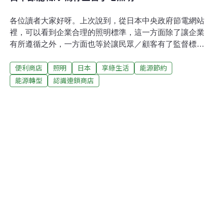
各位讀者大家好呀。上次說到，從日本中央政府節電網站
裡，可以看到企業合理的照明標準，這一方面除了讓企業
有所遵循之外，一方面也等於讓民眾／顧客有了監督標
準；過去我們比較有感的可能只有空調，講完「這飯店冷
便利商店
照明
日本
享綠生活
能源節約
氣開太強了」之後，也知道標準在哪怎麼糾正，而現在在
照明上也比較有個標準了。今天要介紹的是，日本環保團
能源轉型
認識連鎖商店
體「FoE Japan」（地球之友） 檢驗便利商店照明節電狀
況的報告；「FoE Japan」旗下有個計劃叫「節電戰隊、
改變者！」。顧名思義是要改變大家用電習慣的超人戰
隊，因為日文裡改變與青蛙的發音相近，所以又一副青蛙
人裝扮，執行各種節能減碳、改變地球未來的計劃。而檢
驗便利商店照明節電狀況，也是他們的任務之一；順便一
提，可能是超人戰隊在日本頗有淵源的關係，上次反核學
者小出裕章來台官方網頁，介紹短片是用反諷擁核集團的
「推進（核電）者」，不妨溫故知新一下。