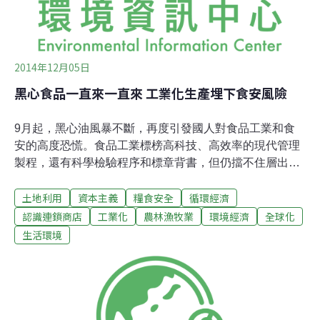
2014年12月05日
黑心食品一直來一直來 工業化生產埋下食安風險
9月起，黑心油風暴不斷，再度引發國人對食品工業和食
安的高度恐慌。食品工業標榜高科技、高效率的現代管理
製程，還有科學檢驗程序和標章背書，但仍擋不住層出不
窮的問題食物。每當食安問題爆發，工廠衛生品管不佳、
土地利用
資本主義
糧食安全
循環經濟
廠商黑心無良、或政府和檢驗單位把關不力，就成了熱門
議題。但常常結論還沒出爐，又有新的黑心食品趕著下
認識連鎖商店
工業化
農林漁牧業
環境經濟
全球化
架。經驗證明，只關注食品工業的程序問題，恐怕見樹不
生活環境
見林。自20世紀中期以來，隨著全球食物體系快速的工業
化和全球貿易化，工業與商業邏輯已主宰了我們的生產方
式和飲食習慣，也在我們生活當中埋下了許多風險。但在
科技與進步形象的包裝之下，食物工業化的高昂代價卻往
往被人所輕忽。要找出食安問題的源頭，就得從頭檢視現