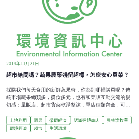
代食物系統的運作邏輯。工業化的玉米生產 製造更多加工
化合物巨大潔淨的廠房裡，規格化的原物料被送上輸送
帶，透過精心設計的製造流程，被大量地組合、再製成飲
料、餅乾、糖果等人工食品，接著由機器化的設備放入看
2014年11月21日
超市給問嗎？蔬果農藥殘留超標，怎麼安心買菜？
採購我們每天食用的新鮮蔬果時，你都到哪裡購買呢？傳
統市場蔬果總類多，攤位多元，也有和菜販互動交流的親
切感；量販店、超市貨架乾淨整潔，單店種類齊全，可一
次購足，方便省時；也有人選擇透過網路，向販賣農產品
土地利用
蔬果
循環經濟
認識連鎖商店
農林漁牧業
的銷售平台一次訂購一週蔬果，郵寄到家。我們都希望吃
到新鮮美味又安全的蔬菜水果，但是經由上述各種通路購
環境經濟
超市
生活環境
買的蔬果，除了新鮮、美味，是否是安全無毒的呢？蔬果