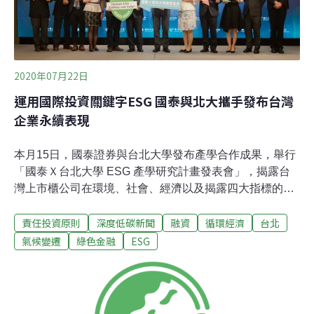
來愈快。根據全球永續投資聯盟（Global Sustainable
Inves
2020年07月22日
運用國際投資關鍵字ESG 國泰與北大攜手發布台灣
企業永續表現
本月15日，國泰證券與台北大學發布產學合作成果，舉行
「國泰Ｘ台北大學 ESG 產學研究計畫發表會」，揭露台
灣上市櫃公司在環境、社會、經濟以及揭露四大指標的評
比報告，讓國內外機構投資方可以了解該公司的投資價
責任投資原則
深度低碳新聞
融資
循環經濟
台北
值。責任投資超過100兆美元 ESG成國際潮流
ESG（Environmental：環境、social：社會、
氣候變遷
綠色金融
ESG
governance：公司治理）原則已成為投資的關鍵議題。國
泰證券董事長莊順裕表示，在武漢肺炎（COVID-19）疫
情影響之下，全球股票、債券等市場都呈現資金淨流出的
狀況，「只有採用 ESG 策略作為主要投資所有基金呈現