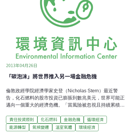
資金淨流入，永續型的基金竟然流入了460億美元」。回
望台灣，2020年7月10日由國泰投信募集的 ESG永續高股
息 ETF （00878）在短短三天內，規模已衝破了 70 億台
幣，透露出投資人對於ESG的需求和信心。
2013年04月26日
「碳泡沫」將世界推入另一場金融危機
倫敦政經學院經濟學家史登（Nicholas Stern）最近警
告，化石燃料的股市投資已膨脹到數兆美元，世界可能正
邁向一個重大的經濟危機。「當風險被忽視且持續累積，
就可能發生金融危機」，他認為這次的風險「確實很
責任投資原則
化石燃料
金融危機
循環經濟
大」，幾乎所有的投資者和監管機構都沒有注意到。所謂
的「碳泡沫」（carbon bubble）源於高估化石燃料公司所
能源轉型
氣候變遷
溫室氣體
環境經濟