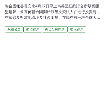
聯合國秘書長安南4月27日早上為美國紐約證交所敲響開
盤鐘聲，並宣佈聯合國開始鼓勵投資法人在進行投資時，
亦須顧及對當地環境及社會衝擊。在場亦有一群全球大型
的投資法人共同參與其演說，以象徵「責任投資原則」
永續發展
循環經濟
責任投資原則
環境經濟
（Principles for Responsible Investment）的正式推動。
責任投資原則的目標是設計一套全球通行的架構，供投資
人在進行投資分析與行使所有權之時，納入環境、社會與
治理等層面的檢驗標準；此外，透過此原則，亦將永續發
展等聯合國目標，納入投資行為考量之中。新啟動的「原
則」羅列出區分為六大類的35項可行性行動方案，供機構
投資人作為準則，以便將環境、社會與公司治理考量納入
其投資活動。「原則」內容涵蓋面廣泛，舉凡投資決策、
積極所有權、公開透明等議題均羅列其中；此外，擴大整
體財經產業對責任投資行為之支持，進而互相合作，也是
該「原則」的重要內容。安南表示：「催生這些原則，是
基於金融