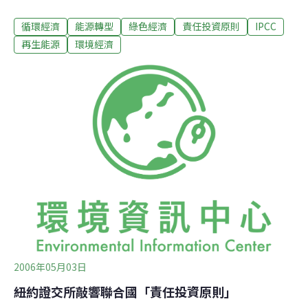
國氣候變遷會議後，最大的環境部長級會議於20日在摩納
循環經濟
能源轉型
綠色經濟
責任投資原則
IPCC
哥盛大開幕，而聯合國環境署的年鑑也在此公諸於世。在
聯合國環境署會議與全球環境部長論壇中，各國環境部
再生能源
環境經濟
長、企業代表與勞工、學術與民間團體齊聚一堂，參與主
題為「活絡資金以對抗氣候挑戰」的討論。 身兼聯合國副
秘書長與聯合國環境署執行主任的史坦納（Achim
Steiner）指出：「數千億得資金正流入再生與清潔能源產
業，而更大量的資金正摩拳擦掌，等待在2012年後政府施
行強而有力的新氣候管理模式，其中必然包含了新穎的市
場交易機制。」來自各行各業的人，包括企業領導人、金
融家、創業家、政府與勞工團體，甚至聯合國本身，都因
為氣候變遷開始改變他們的想法、政策與作為。根據聯合
國環境署的年鑑顯示，對抗氣候變
2006年05月03日
紐約證交所敲響聯合國「責任投資原則」