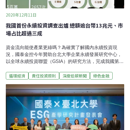
2020年12月11日
我國首份永續投資調查出爐 總額逾台幣13兆元、市
場占比超過三成
資金流向能使產業更綠嗎？為確實了解國內永續投資現
況，國泰金控今年贊助台北大學企業永續發展研究中心，
以全球永續投資聯盟（GSIA）的研究方法，完成我國第一
份最完整的「永續投資調查」，報告顯示，我國永續投資
循環經濟
責任投資原則
深度低碳新聞
綠色金融
總金額逾新台幣13兆元，占總投資市場約31.7%。台灣永
續投資總額遭低估 較六年前國際調查激增600倍過去，投
資市場重視企業的每股盈餘（EPS），但近年來愈來愈多
國際主流投資機構轉向採行社會責任投資（socially
responsible investing, SRI），重視企業的環境、社會與
治理績效（Environmental, Social, and Corporate
Governance, ESG）是否具有永續性（Corporate
Sustainability, CS），且這類「永續投資」的成長速度愈