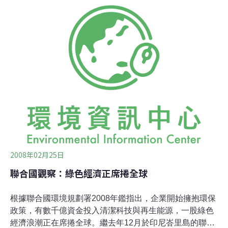
持有的石油、煤和天然氣的儲量。一份19日發表的報告顯
示，各國如果確實遵守現有的國際減碳目標以避免暖化趨
勢突破向不可逆轉的臨界點，那麼至少有2/3的燃料儲量得
一直​​留在地底下，而這些燃料因為實際上無法取用而變得
毫無價值，這將會帶來巨大的市場損失。然而，股市就是
在賭各國對於氣候變遷「不會採取積極行動」。這份嚴峻
的報告是由史登和「碳追蹤計畫」（Carbon Tracker）智
庫所主導，他們的警告也獲得包括匯豐、花旗、標準普爾
（Standard and Poor's）和國際能源總
2008年02月25日
聯合國觀察：綠色經濟正席捲全球
根據聯合國環境規劃署2008年鑑指出，企業開始擁抱環保
政策，有數千億資金投入清潔科技與再生能源，一股綠色
經濟浪潮正在席捲全球。繼去年12月於印尼峇里島的聯合