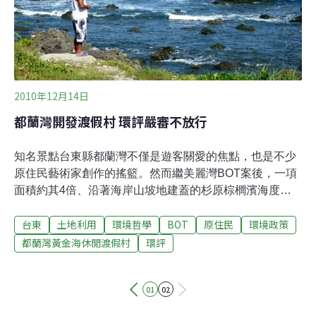
發是要裨益當地居民或是財團，政府需要有整體的評估。
荒野保護協會台東分會莊詠婷提出，這兩案都位於內政部
營建屬公告的沿海保護區中的一般保護區內，受到「在不
影響環境之生態特色及自然景觀下，維
2010年12月14日
都蘭灣開發渡假村 環評嚴審不放行
知名景點台東縣都蘭灣不僅是遊客關愛的焦點，也是不少
原住民藝術家創作的搖籃。然而繼美麗灣BOT案後，一項
面積約其4倍、沿著海岸山坡地建蓋的杉原棕櫚濱海度假
村開發案，也於近日重新進入環評程序。在昨(13)日環保
台東
土地利用
環境哲學
BOT
原住民
環境政策
署審查會議中，環評委員決議，由於都蘭灣周邊開發的政
策環評、及文化資產調查程序都尚未釐清，因此不進行實
都蘭灣黃金海休閒渡假村
環評
質審查。未來與都蘭灣附近相關的開發案也將以聯席審查
方式，一併審查。由於相關案件涉及原住民土地以及文化
01
02
遺產之爭議，站在環境保護的立場，是否過量造成環境負
擔，都須釐清。環保署12月1日就此議題召開「台東縣都