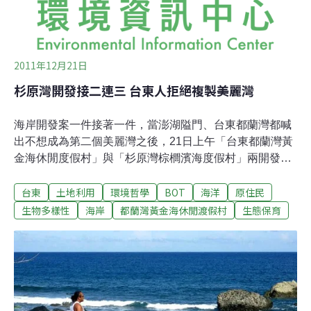
2011年12月21日
杉原灣開發接二連三 台東人拒絕複製美麗灣
海岸開發案一件接著一件，當澎湖隘門、台東都蘭灣都喊
出不想成為第二個美麗灣之後，21日上午「台東都蘭灣黃
金海休閒度假村」與「杉原灣棕櫚濱海度假村」兩開發案
又前進環保署，舉行環差審查會議。目前杉原灣有6個開
台東
土地利用
環境哲學
BOT
海洋
原住民
發案正在動工或審議中，最多將會佔去89公頃土地，並增
加1500間客房。而都蘭黃金海與杉原棕櫚的開發面積分別
生物多樣性
海岸
都蘭灣黃金海休閒渡假村
生態保育
為11.32公頃與26.16公頃，將是目前的美麗灣度假村的6
倍。憂心度假村林立將造成海洋生態與當地原住民傳統文
化遭到摧殘，當地居民與民間團體都趕到環保署前關心與
發聲。一字排開目前美麗灣飯店造成傷害的照片，「政策
環評在哪裡？」對於小小的杉原灣居然塞滿了6個開發
案，地球公民基金會成員蔡中岳質疑，整個東海岸觀光開