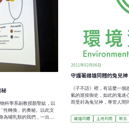
2011年02月06日
守護著雌雄同體的兔兒神
《子不語》裡，有這麼一個
奧秘
氣的巡按御史，如此的鬼迷
而受封為兔兒神，專管人間
生物科學系副教授顏聖紘，以
真非常靈驗。後來，只要有
「性轉換」的奧秘。以此文
都會前往祈求庇佑。初次讀
身為哺乳類的我們，一出生
雌雄同體
土地利用
新北
也恍然大悟為何有人以兔子
是雌性，卻可能因為環境、