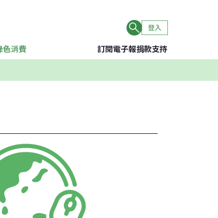
登入
綠色消費
訂閱電子報
捐款支持