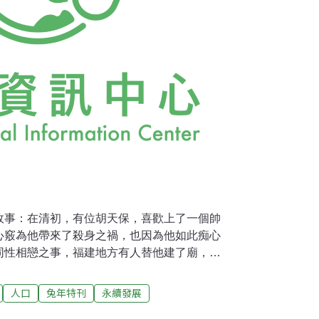
故事：在清初，有位胡天保，喜歡上了一個帥
心竅為他帶來了殺身之禍，也因為他如此痴心
同性相戀之事，福建地方有人替他建了廟，果
想要偷偷相會約見，或是有愛戀不受贊同者，
到時，覺得這真是一個好浪漫好溫柔的故事，
人口
兔年特刊
永續發展
來指稱同志。而在國民天團五月天走紅之前，