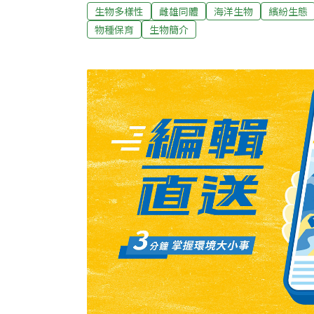
族群變化，得以在後天變為雄性，甚至可以再
生物多樣性
雌雄同體
海洋生物
繽紛生態
象稱作「性轉換」。在生物界中常見的雌雄同
物種保育
生物簡介
首先帶領聽眾了解何謂「雌雄同體」（Hermaph
始用作描述人體的病態，直到演化、生態學者
詞變為中性術語。事實上雌雄同體在生物界是
如在你我身邊的許多植物。關於動物，豹紋蛞蝓（Li
紋隱小鱂（Kryptolebias marmoratu
是一種雌雄同體、異體受精的生物，具有極為