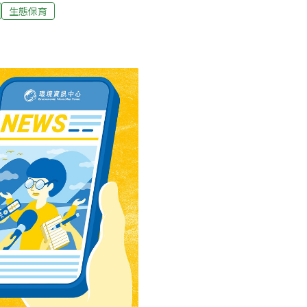
也曾經以地下樂團的身份發
度逆向轉換為雌性，這種現
生態保育
「我要你看到我/你不該猜測
體在介紹性轉換前，顏聖紘
我可以是男是女/可以飄移不
rodite）——這個名詞一開
只要你愛我一切都沒問題」
開始普遍使用後，才從貶義
的動物真的是雌雄同體。例
很常見的性別呈現樣貌，例
不能自行移動的固著性動物
max maximus）和斑
但是要不同個體之間進
s）都是很值得一提的例子：豹紋蛞蝓
獨