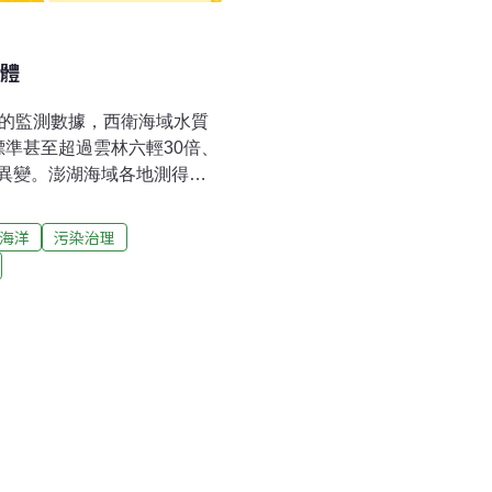
同體
月的監測數據，西衛海域水質
準甚至超過雲林六輕30倍、
異變。澎湖海域各地測得的
達121ug/L為最，超出標
，澎湖海洋生物研究中心在內
海洋
污染治理
達80％以上的雌性象牙鳳螺
。澎湖海洋生物研究中心主
網養殖業者防範附著物使用
僅1/3，多數為長期累積所
象牙鳳螺出現異變，根本之