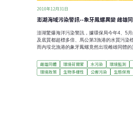
2010年12月31日
澎湖海域污染警訊--象牙鳳螺異變 雌雄
澎湖驚爆海洋污染警訊，據環保局今年4、5
及底質都超標多倍、馬公第3漁港的水質污染標
而內垵北漁港的象牙鳳螺竟然出現雌雄同體的
三丁基錫含量，以馬公牡蠣養殖專業區菜園海域高
準38ug/L甚多。由於三丁基錫為環境荷爾蒙
雌雄同體
環境荷爾蒙
水污染
環境監測
垵北漁港接外海處採集到的象牙鳳螺，竟有高
環境政策
生物多樣性
公害污染
生態保育
出現雄化自然異變現象，海洋污染已出現警訊
任蔡萬生表示，三丁基錫主要來源為造船或箱
油漆，雖然目前已禁用，但因澎湖內海灣流動率
致，因此環保局水質監測並無異常，但底泥及
道需要清除底泥。