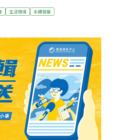
也只能生出「以人補人」這樣完全沒有創意的
滿著棘手的環境問題，讓專家學者以及政策的制
會
生活環境
永續發展
美的解決方法。世界上的確沒有完美的解決方
問題的源頭就在於人口太多。沒有人不知道，
農業綠色革命以降，地球人口爆炸性的成長，
專家知道人口問題是導致全球環境問題的重要
可以看到這樣的論述，奇怪的是，當落到國家
提到人口在環境問題上扮演的關鍵性角色。 在
方案當然不乏專家學者和環保團體的討論和鼓
灣眾