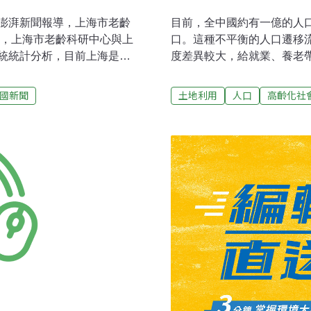
澎湃新聞報導，上海市老齡
目前，全中國約有一億的人
始，上海市老齡科研中心與上
口。這種不平衡的人口遷移
統統計分析，目前上海是全
度差異較大，給就業、養老
其列入法定統計發布制度的
力流動與空間集聚」全國學
預測，到2030年上海戶籍
養老和醫療保險統籌層次等建
國新聞
土地利用
人口
高齡化社
，上海60歲以上老年人預計占比
國跨省流動人口數量為8587
之一。從上海老年人現狀和趨勢
人口與發展研究所所長陳衛民
占30.2%（全市戶籍人口為
年全中國跨省流動人口數量估
總數的三分之一，且高齡人口占
以發現，90%以上流動人口
殷志剛表示，2010到2025
1.32%。大量勞動年齡人
增加20萬老年人。2025到
廣東、上海、浙江、北京、
同時河南、四川、安徽、貴