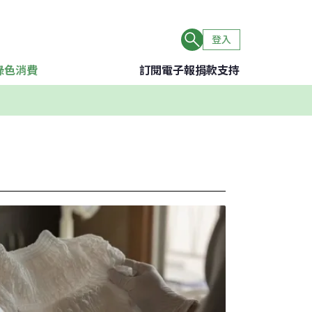
登入
綠色消費
訂閱電子報
捐款支持