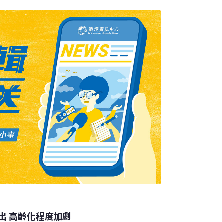
的卡車載，要用480000台卡車來載。排成一長列
1417公里的2.9倍長。為此消耗的稅金難以估
有大量水分的用過的尿布，
出 高齡化程度加劇