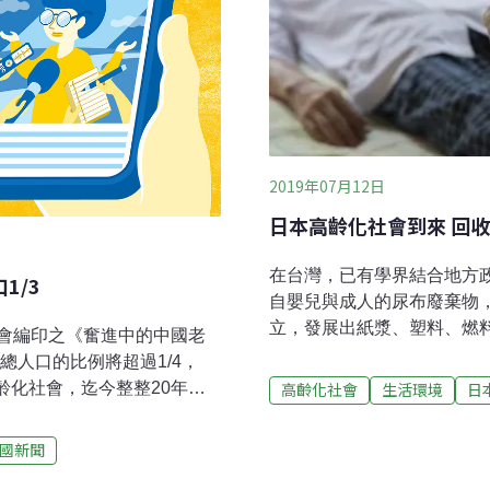
2019年07月12日
日本高齡化社會到來 回
在台灣，已有學界結合地方
1/3
自嬰兒與成人的尿布廢棄物
立，發展出紙漿、塑料、燃
會編印之《奮進中的中國老
協會資料，日本一年生產91
總人口的比例將超過1/4，
噸）。而由於少子化、高齡
老齡化社會，迄今整整20年。
高齡化社會
生活環境
日
這10年間增加了160%。日
下老年人消費及需求意願研
在國內消費。而因為用過的
到2018年的19年間，中國老
國新聞
處理量，會是4倍的192萬噸
年人口超過2億的國家。報導認
袋來裝，約是2億1300袋