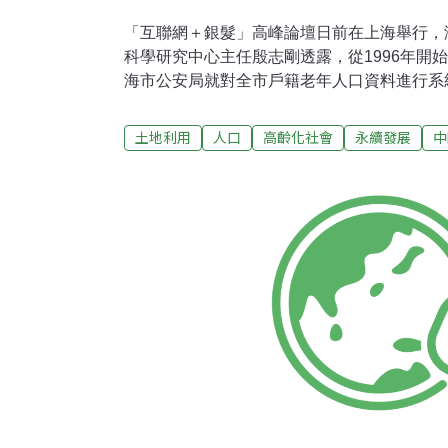
「互聯網＋銀髮」高峰論壇日前在上海舉行，
科學研究中心主任殷志剛透露，從1996年開
海市公安局就對全市戶籍老年人口資料進行系
中國唯一每年定期發布老年人調查資訊、並將
城市。上海是中國最早步入老齡化的城市，根據
土地利用
人口
高齡化社會
永續發展
中
人口中有40%將是老年人，2040至2050年
達44.5%，成為全球老齡化程度最高的城市
來看，截至2015年底，全市60歲以上老年人已
1442.97萬人），老年人口已經占全市人口
比越來越多，其中80歲以上高齡老人占23.6%。
年將是上海人口老齡化快速發展階段，平均每年
2050年則是上海高齡人口急劇增