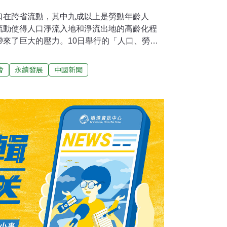
口在跨省流動，其中九成以上是勞動年齡人
流動使得人口淨流入地和淨流出地的高齡化程
帶來了巨大的壓力。10日舉行的「人口、勞動
術研討會探討了這一困局，並提出了盡快提高
議。根據第六次人口普查數據，2010年全中
會
永續發展
中國新聞
萬，約佔總人口的38.8%。南開大學經濟學院
認為，跨省流動人口正在持續增加中，2014
計達9830萬人。對跨省流動人口進行分析可
是勞動年齡人口，65歲以上的人口僅佔
口的遷移流動直接影響了各個省市的高齡化程度。
江蘇等人口淨流入地的高齡化程度因此減輕，
州等人口淨流出地的高齡化程度加劇。