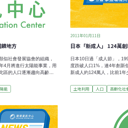
2011年01月11日
回饋地方
日本「新成人」 124萬
類似社會發展協會的組織，
日本10日過「成人節」，19
13年4月將進行太陽能事業，用
度跌破人口1%，連4年創新
此區的人口逐漸趨向高齡
新成人約124萬人，比前1年
的負擔。到目前為止，很少
萬人。這項調查始於1968年
江機場西方大約3公里處，是
在幾乎減半。這批新成人是1
陽能
土地利用
人口
高齡化社
民，之後人口「過疏化」（人
跌，日本泡沫經濟開始瓦解
歲以上的住民已增至35%左
20年」長期停滯的情況下
民館的營運費和舉辦活動的經
龐大國債、年金及醫療費負
擔壓力，地方的自治團體決
《再生能源特別處置法》，開始
了市民的休憩場所之一槌球