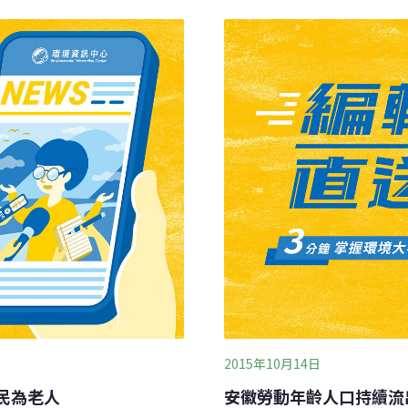
年社會保障體系不斷健全、
13000平方公尺）。用4噸
系加快發展，中國正推動老
的話，等於日本列島來回縱走
計局今（2019）年一月發
計。比起一般的廢棄物，含
人口逾2.49億，占總人口的
.6%。
2015年10月14日
居民為老人
安徽勞動年齡人口持續流