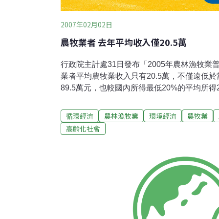
2007年02月02日
農牧業者 去年平均收入僅20.5萬
行政院主計處31日發布「2005年農林漁牧業
業者平均農牧業收入只有20.5萬，不僅遠低
89.5萬元，也較國內所得最低20%的平均所得
仍然偏低。此外，農、漁民平均年齡分別為61.
續惡化。根據主計處統計，2005年底農、漁戶
循環經濟
農林漁牧業
環境經濟
農牧業
19.4萬人，較5年前各減少7.4%及21.1%，
高齡化社會
18.5%、15.1%，都高於全國的9.7%，農
農、漁戶平均每戶人口數各為4.4人及4.2人，
業經營者平均年齡分別為61.2歲及57.1歲，較5
此外，根據主計處統計，2005年農牧業者平均
不過，主計處表示，農家所得除了農牧業收入