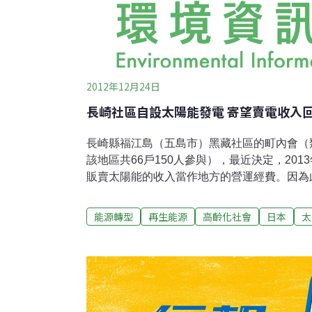
2012年12月24日
長崎社區自設太陽能發電 寄望賣電收入
長崎縣福江島（五島市）黑藏社區的町內會（
該地區共66戶150人參與），最近決定，20
販賣太陽能的收入當作地方的營運經費。因為
化，社區居民期待此舉能減輕居民對町內會費
有町內會採取這種做法。黑藏地區位在距離福
能源轉型
再生能源
高齡化社會
日本
太
個丘陵地形的農村。1970年代約有300位居
口減少且居住分佈愈來愈分散）日益明顯，65
右。此區每戶的年會費為5000日圓，當作公
費等。但是由於老年人醫療費的上漲，加重負
定另闢新的收入來源。 2012年7月，根據
實施以固定價格收購電能的制度，町內會選定