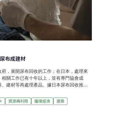
收尿布成建材
政府，展開尿布回收的工作；在日本，處理來
，相關工作已有十年以上，並有專門協會成
料、建材等再處理產品。據日本尿布回收推廣
萬噸的尿布（大人用38萬噸、嬰兒用53萬
化的關係，高齡人口比例增加，大人用尿布在
本
資源再利用
循環經濟
建築
本生產的尿布，有43萬噸銷往海外，有48萬噸
尿布重量會增加4倍，等於日本國內的尿布垃圾
。192萬噸是怎樣的概念呢？如果用45L的垃圾
。大概可以佔滿483個東京巨蛋（中央球場部份約