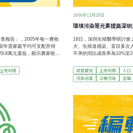
2006年12月20日
環境污染等元素提高深圳
普查報告」，2005年每一農牧
18日，深圳生殖醫學研討
於當年度家庭平均可支配所得
大、生殖道感染、盲目多次
29.8萬元還低，顯示農家收入
不孕的同比成長率為10%至
2歲及57.1歲，高齡化問題持
準。全市每年實施試管嬰兒手
家庭人口分別為341.8萬人及
學歷、高收入的知識女性。 這次研討會由北大深圳醫院生殖醫學科主辦，
土地利用
試管嬰兒
土地利用
人口
其中，65歲以上人口各占
深圳市生殖醫學會協辦，吸引
污染治理
公害污染
生殖
漁業人口高齡化現象明顯；而且，
也高於全國的3.3人。農、漁
年前各增加2.6歲及2.5歲。
農牧業收入只有20.5萬元。
外，還包括非農業