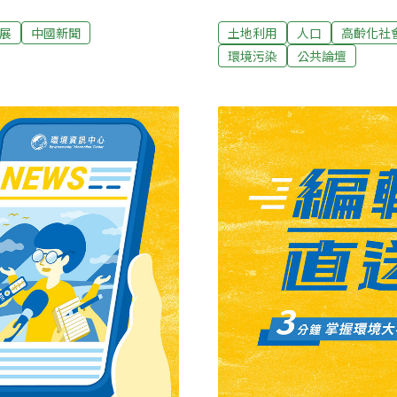
為它們只有短短的數十年加
邏輯的講法，也因此，政府
困。由於醫學發展，預防免
解決方案。 我們的世界充
展
中國新聞
土地利用
人口
高齡化社
富裕國家的老年人口比例已
訂者傷透腦筋，總想不出完
環境污染
公共論壇
上升趨勢在發展中國家更為
案，我常常覺得，許多環境
休人口從總人口7%增加到
自從工業革命以來，尤其是
年時間。而在中國這個世界上人
在全球的尺度上，許多學者
需要25年完成。報告稱，中
因素，而且相關文章中經常
過程。在越南和敘利亞，人口正
政策的層次上，居然少有人
世界最為貧困的非洲國家，雖
台灣，環境問題和相關解決
吹，人口過剩絕對是導致台