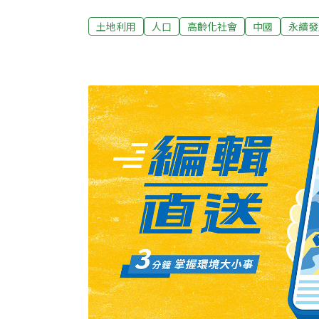
短缺困難，發展中國家將面臨更大的挑戰，因
以準備，一旦無法應對將使大量的老人陷入貧
土地利用
人口
高齡化社會
中國
永續發
疫、公共衛生系統進步和出生率下降等原因，
經在上升。法國的這份報告說，這一老齡人口
顯著。衡量人口老齡化速度的指標之一就是退
14%所需要的時間。這一過程法國用了100
口最多的國家，這一過程雖剛剛開始，大約只
國將在2001年至2026年間完成人口老齡化
式進入老齡化的時間更短，只需要17年。在
然還沒有老齡化