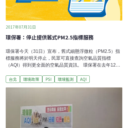
2017年07月31日
環保署：停止提供舊式PM2.5指標服務
環保署今天（31日）宣布，舊式細懸浮微粒（PM2.5）指
標服務將於明天停止，民眾可直接查詢空氣品質指標
（AQI）得到更全面的空氣品質資訊。 環保署在去年12月
1日開始實施改用美國空氣品質指標（AQI），並同步於空
台北
環境政策
PSI
環境監測
AQI
氣品質監測網首頁、環境即時通APP及資訊開放平台即時
發布數據，以整合原有空氣污染指標（PSI）及細懸浮微
粒（PM2.5）雙指標，解決空氣品質雙指標及雙顏色造成
民眾解讀困擾的問題。 環保署今天發布新聞稿指出，新指
標上路後，為讓民眾適應新指標上線，舊式PM2.5仍有持
續提供服務，不過歷經約半年調整，原指標查詢點閱人次
已大幅減少87%，需求已由AQI指標取代，因此8月1日起
將停止提供PM2.5指標服務。