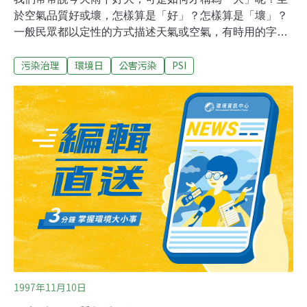
於空氣品質好或壞，怎樣算是「好」？怎樣算是「壞」？
一般民眾都以定性的方式描述天氣或空氣，有時用的字詞
還真有點奇怪，例如「太陽好大喔！」太陽什麼時候變大
污染治理
環境日
公害污染
PSI
了，我怎麼不知道？其實他們想講的應該是「好熱」或
「紫外線好強」，不是嗎？ 講那麼多，那我到底要說些什
麼？其實是要讓大家認識一些環境常用的物種單位，方便
大家進行量化、比較。例如當我們知道台北30℃、嘉義
28℃，由數據就可以知道這些地方有多熱，以及哪個地方
比較熱，這就是定量的描述。空氣中的污染物種也能如此
量化，這樣就可以知道你家附近空氣有多髒嘍！ 好，回到
正題。上次提到二氧化硫（SO2）濃度、二氧化氮
（NO2）濃度、一氧化碳（CO）濃度及臭氧（O3）濃
度。各位有沒有發現，每個物種後面用的是「濃度」？對
嘍，濃度就是量化的結果！只要知道1杯100cc的水裡面有
幾克的奶粉，我們就知道牛奶的濃度是多少；同
1997年11月10日