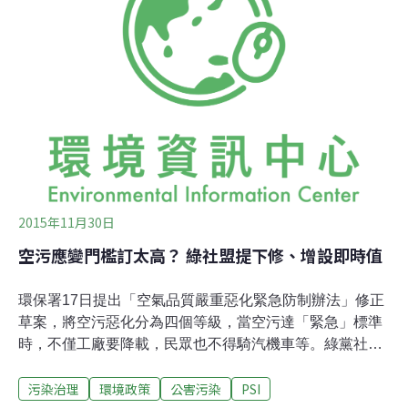
日的PM10小時濃度為171微克，舊制PSI因此呈現「紅色
不良」；但在12月14日，PM10小時濃度高達340微克，
但新制AQI卻僅呈現「橘色敏感族群不良」。這樣的倒
退，無法呈現污染嚴重的事實，恐將使民眾失去戒心。
PM10指的是直徑小於10微米的粒狀污染物， 除了自然生
成的灰塵粒子，也包括了較容易附著有害物質的PM2.5，
若吸入體內，將引發呼吸道疾病和心血管疾病等。因
2015年11月30日
空污應變門檻訂太高？ 綠社盟提下修、增設即時值
環保署17日提出「空氣品質嚴重惡化緊急防制辦法」修正
草案，將空污惡化分為四個等級，當空污達「緊急」標準
時，不僅工廠要降載，民眾也不得騎汽機車等。綠黨社會
民主黨聯盟今召開記者會，不分區立委參選人李根政、爭
污染治理
環境政策
公害污染
PSI
好氣聯盟、台灣護樹團體等指出，環署定的分級標準過於