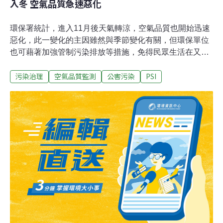
入冬 空氣品質急速惡化
環保署統計，進入11月後天氣轉涼，空氣品質也開始迅速
惡化，此一變化的主因雖然與季節變化有關，但環保單位
也可藉著加強管制污染排放等措施，免得民眾生活在又
冷、又髒的冬季。環保署表示，從過去幾年空氣品質監測
污染治理
空氣品質監測
公害污染
PSI
資料分析發現，國內空氣污染指標值超過100以上，屬於
不良的天數比例在6%左右。冬天受到東北季風影響，常有
高壓迴流象，以至於空氣污染物擴散不易，空氣品質明顯
惡化。以民國85年為例，11、12月的空氣污染指標值超過
100以上天數的比例高達12%以上，較全年平均值高出一
倍以上。國內空氣污染源主要是車輛及工廠業。因此，要
減少污染量，需從車輛及工廠著手。環保署曾估計，如果
加強油品改善、車輛加強維修，至少可以減少30%以上的
車輛排放廢氣污染量。此外，工廠如果正常操作污染防制
設備，至少也可以減少3成以上的污染量。由此可見，儘
管冬季空氣品質惡化是氣象因素所造成，但環保單位仍可
以做不少事情，不是等待鋒面來臨而已