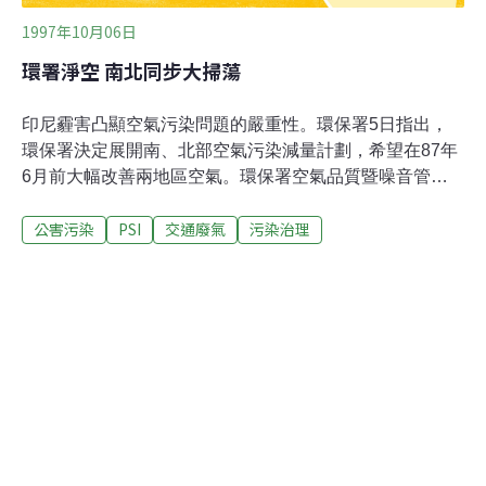
1997年10月06日
環署淨空 南北同步大掃蕩
印尼霾害凸顯空氣污染問題的嚴重性。環保署5日指出，
環保署決定展開南、北部空氣污染減量計劃，希望在87年
6月前大幅改善兩地區空氣。環保署空氣品質暨噪音管制
處表示，這項的空氣品質改善目標包括：高屏空氣品質區
公害污染
PSI
交通廢氣
污染治理
內，空氣污染指標值PSI，全年超過100（為不良）的天
數，降至12％以下。北部空氣污染指標值PSI超過100佔的
全年百分比，降到4％以下。具體行動方針包括，就南部
轄區內的煉鋼、水泥、金屬製造、乾洗業、表面塗裝業、
及石化業等行業進行重點稽查管制工作。北部地區重點管
制的行業包括：乾洗業、石化業、表面塗裝業、煉油業、
瀝青混凝土拌合業等。亦將全面推動低污染車輛及機車排
氣定檢保養制度。空氣品質暨噪音管制處表示，南部地區
主要的污染源是工業，北部地區主要是車輛，將分別依照
轄區特性推動。