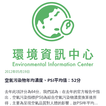
寬鬆，要求環保署下修細懸浮微粒PM2.5分級標準，並增
列即時值。環保署「空氣品質嚴重惡化緊急防制辦法」修
正草案提出後，看法兩極。不少民眾認為環保署擾民，不
應強制規範民眾行為，但另一方面，則是認為環保署將緊
急應變啟動的標準訂得太高，以PM2.5來看，過去十年
來，台灣本島PM2.5濃度根本從未達到「中級」，更不用
說是「嚴重」。
2012年05月19日
空氣污染物年均濃度、PSI平均值：52分
去年此項評分為64分。我們認為：在去年的官方報告中指
出，空氣污染指標(PSI)為綜合空氣污染物濃度換算後所
得，主要為呈現空氣品質對人體的影響，故PSI年平均較