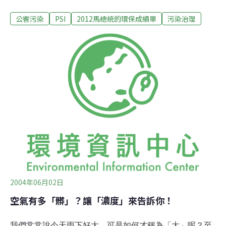
無實質意義，建議改以對人體不良影響日數(PSI>100)百分
公害污染
PSI
2012馬總統的環保成績單
污染治理
比替代此指標。但今年沒看到有改，甚至不提此建議，仍
不清楚對人體的影響如何。同時我們也維持去年的評語：
二氧化硫、二氧化氮、一氧化碳及碳氫化合物(非甲烷) 近
三年平均濃度呈下降趨勢，亦符合空氣品質標準年平均
值。空氣污染排放量逐步削減已有顯現之成效，但面臨污
染物複雜度提高，仍需持續降低污染排放量及改善空氣品
質。對於力道不急於高排放之企業略感遺憾，例如有學者
研究「空氣污染對沿海地區環境及居民健康影響風險評
估」報告，得到癌症發生率明顯增加的結論，這仍有待努
力，以維護國民健康與生活環境，提高生活品質。定義與
說明：
2004年06月02日
空氣有多「髒」？讓「濃度」來告訴你！
我們常常說今天雨下好大，可是如何才稱為「大」呢？至