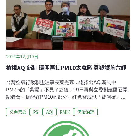
2016年12月19日
檢視AQI新制 環團再批PM10太寬鬆 質疑護航六輕
台灣空氣行動聯盟理事長葉光芃，繼指出AQI新制中
PM2.5的「紫爆」不見了之後，19日再與立委劉建國召開
記者會，提醒在PM10的部分，紅色警戒也「被河蟹」消
失了。葉光芃強調，PM10屬一級致癌物，從2015年的數
公害污染
PSI
AQI
PM10
污染治理
據來看，超標天數遠高於WHO的上限，台灣的標準目前仍
太寬鬆，應比照歐盟，將PM10年均值、日均值下修至
40、50微克，同時下修在AQI中的分級標準。葉光芃以今
年10月30日與12月14日麥寮測站的數據來比較，10月30