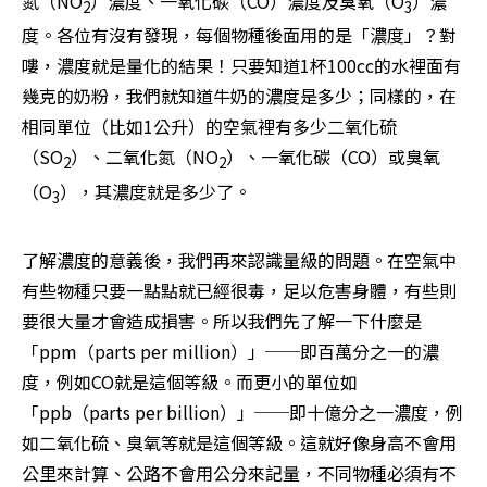
氮（NO
）濃度、一氧化碳（CO）濃度及臭氧（O
）濃
2
3
度。各位有沒有發現，每個物種後面用的是「濃度」？對
嘍，濃度就是量化的結果！只要知道1杯100cc的水裡面有
幾克的奶粉，我們就知道牛奶的濃度是多少；同樣的，在
相同單位（比如1公升）的空氣裡有多少二氧化硫
（SO
）、二氧化氮（NO
）、一氧化碳（CO）或臭氧
2
2
（O
），其濃度就是多少了。 
3
了解濃度的意義後，我們再來認識量級的問題。在空氣中
有些物種只要一點點就已經很毒，足以危害身體，有些則
要很大量才會造成損害。所以我們先了解一下什麼是
「ppm（parts per million）」──即百萬分之一的濃
度，例如CO就是這個等級。而更小的單位如
「ppb（parts per billion）」──即十億分之一濃度，例
如二氧化硫、臭氧等就是這個等級。這就好像身高不會用
公里來計算、公路不會用公分來記量，不同物種必須有不