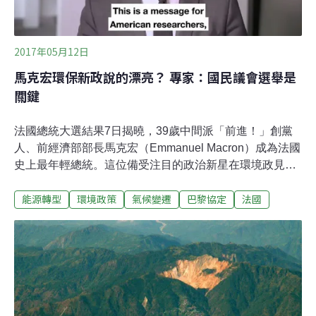
畫」（Deep Decarbonisation Pathways Project，
DDPP）成員墨西哥的數據作為案例，來看
2017年05月12日
馬克宏環保新政說的漂亮？ 專家：國民議會選舉是
關鍵
法國總統大選結果7日揭曉，39歲中間派「前進！」創黨
人、前經濟部部長馬克宏（Emmanuel Macron）成為法國
史上最年輕總統。這位備受注目的政治新星在環境政見頗
令人期待，他高呼遠離化石燃料、支持逐步提高碳稅、關
能源轉型
環境政策
氣候變遷
巴黎協定
法國
閉燃煤電廠、推動生物多樣性、重視動物福利等政策。在
氣候變遷議題上更是立場鮮明。除了表明任內將優先落實
《巴黎氣候協定》，更大嗆川普，表明他個人對氣候變遷
「毫無懷疑」，法國歡迎美國研究人員到法國繼續氣候變
遷研究。馬克宏是位環保總統嗎？這些言論會不會只是選
舉語言？他有能力帶領法國走向更環保的未來？或是將受
制於國內的政治與經濟角力？國內學者們提出觀察重點。