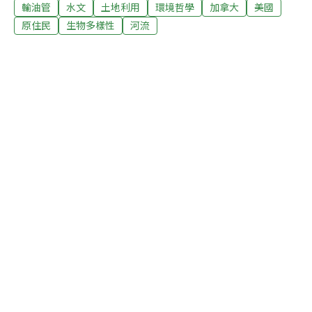
輸油管
水文
土地利用
環境哲學
加拿大
美國
程兵團（the Army for Civil Works）助理部長終於釋出善
意，宣布將中止興建輸油管的工程，並另覓路徑繞道。不
原住民
生物多樣性
河流
過，同樣的抗爭行動恐怕也將在加拿大上演。加國亞伯達
省逐年上升的油砂產量，不僅入鏡李奧納多《洪水來臨
前》的紀錄片，也促成一項新的跨山輸油管計畫（Trans
Mountain Pipeline）。這條行經原民保留區的油管預計明
年動工，並已面臨多重訴訟。川普支持興建油管 印第安水
源未來堪慮此項建造全長1172英里（1885公里）的油管計
畫，由美國陸軍工兵隊（Army Corps of Engineers）批准
許可建造，德州能源轉移合作夥伴公司負責營建。目前除
了歐阿希湖（La