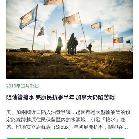
的。」指政府單邊解約 礦業公司將訴諸法律行動對此，菲
律賓礦業協會（COMP）也發表聲明，提及洛佩斯的單邊
解約命令，強調這已不再是一個企業是否違反環境法的問
題，而是採礦合同（礦產資源共享協議，MPSA）合約簽
署的有效性。MPSA是菲國政府與礦業公司共享礦產資源
的合約。受波及的礦工目前準備採取法律行動，菲律賓礦
業協會表示，此事不合法也不公平，洛佩斯的決策既荒謬
且忽視了正當程序。礦業協
2016年12月05日
阻油管搶水 美原民抗爭半年 加拿大仍陷苦戰
美、加兩國近日陷入油管爭議，起因都是大型輸油管的預
定路線跨越原住民保留區內的水源地，引發「搶水」疑
慮。印地安立岩蘇族（Sioux）年初展開抗爭，隨即在媒
體和網路社群引發熱議，直到本月4日，美國陸軍土木工