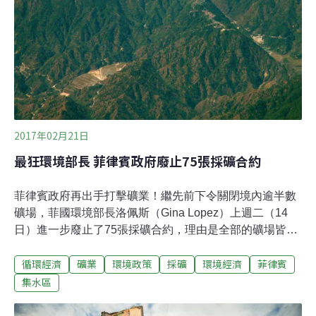
政治新星言行仍待觀察 國民會議選舉是關鍵中研院社會所
副研究員彭保羅（Paul Jobin）提醒，選舉中馬克宏雖然
以66.1%的高得票率當選，但選舉棄權率跟投廢票的比率
很高，顯示很多人是為了避免極右派勒朋當選而選擇馬克
宏。下個月即將進
2017年02月21日
最狂環境部長 菲律賓政府廢止75張採礦合約
菲律賓政府再出手打擊礦業！繼先前下令關閉境內逾半數
礦場，菲國環境部長洛佩斯（Gina Lopez）上週二（14
日）進一步廢止了75張採礦合約，理由是全部的礦場皆位
於集水區。根據《路透社》，這幾乎是菲國1/3尚在探勘中
循環經濟
礦業
環境政策
採礦
環境經濟
菲律賓
的礦場數目。本月稍早，洛佩斯關閉了菲國42座礦區當中
的23座，稱這個東南亞國家「不適合採礦」。洛佩斯這次
集水區
態度堅定表示，「在菲律賓，所有露天採礦作業都在集水
區進行。毀了集水區，等於是扼殺生命；這是絕不允許