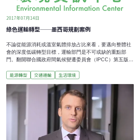
2017年07月14日
綠色運輸轉型──墨西哥規劃案例
不論從能源消耗或溫室氣體排放占比來看，要邁向整體社
會的深度低碳轉型目標，運輸部門是不可或缺的重點部
門。翻開聯合國政府間氣候變遷委員會（IPCC）第五版評
估報告（AR）來看，全世界的運輸部門碳排放量，在
能源轉型
交通運輸
生活環境
2010年達70億噸二氧化碳當量（7 GtCO2eq），若單看燃
料相關的碳排放，運輸部門排放達67億噸當量，佔所有燃
料相關排放的比例為23%──而這比第四版評估報告
（AR4）發表時的排放還要更高──儘管在期間，一直有效
能更佳的運輸工具和政策持續在推出，運輸部門的碳排放
的成長趨勢仍未見減緩。運輸部門需要更完整的轉型路徑
IPCC推測，如果沒有更積極的轉型措施，運輸部門的碳排
放成長速度將超過其他能源相關部門，且在2050年將達到
每年排放120億噸當量。以下以聯合國「深度減碳途徑計