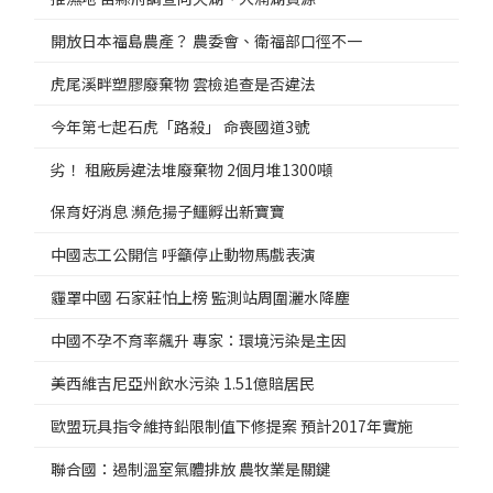
開放日本福島農產？ 農委會、衛福部口徑不一
虎尾溪畔塑膠廢棄物 雲檢追查是否違法
今年第七起石虎「路殺」 命喪國道3號
劣！ 租廠房違法堆廢棄物 2個月堆1300噸
保育好消息 瀕危揚子鱷孵出新寶寶
中國志工公開信 呼籲停止動物馬戲表演
霾罩中國 石家莊怕上榜 監測站周圍灑水降塵
中國不孕不育率飆升 專家：環境污染是主因
美西維吉尼亞州飲水污染 1.51億賠居民
歐盟玩具指令維持鉛限制值下修提案 預計2017年實施
聯合國：遏制溫室氣體排放 農牧業是關鍵