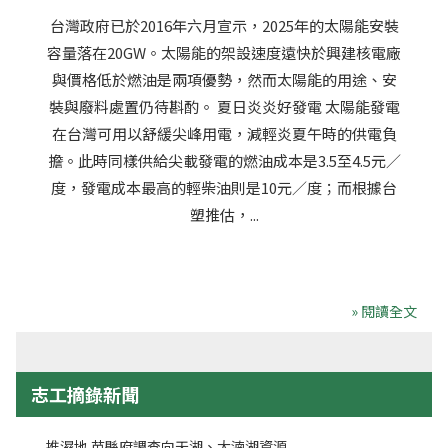
台灣政府已於2016年六月宣示，2025年的太陽能安裝
容量落在20GW。太陽能的架設速度遠快於興建核電廠
與價格低於燃油是兩項優勢，然而太陽能的用途、安
裝與廢料處置仍待斟酌。 夏日炎炎好發電 太陽能發電
在台灣可用以舒緩尖峰用電，減輕炎夏午時的供電負
擔。此時同樣供給尖載發電的燃油成本是3.5至4.5元／
度，發電成本最高的輕柴油則是10元／度；而根據台
塑推估，...
» 閱讀全文
志工摘錄新聞
推濕地 苗縣府調查向天湖、大湳湖資源