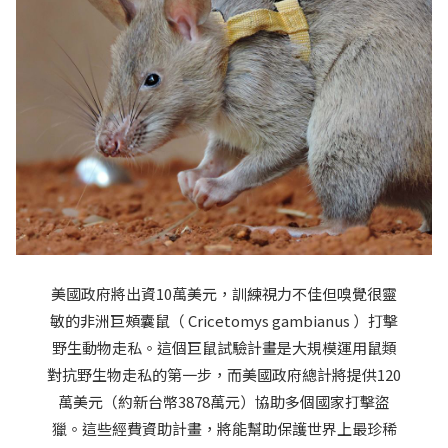
美國政府將出資10萬美元，訓練視力不佳但嗅覺很靈
敏的非洲巨頰囊鼠（ Cricetomys gambianus ）打擊
野生動物走私。這個巨鼠試驗計畫是大規模運用鼠類
對抗野生物走私的第一步，而美國政府總計將提供120
萬美元（約新台幣3878萬元）協助多個國家打擊盜
獵。這些經費資助計畫，將能幫助保護世界上最珍稀