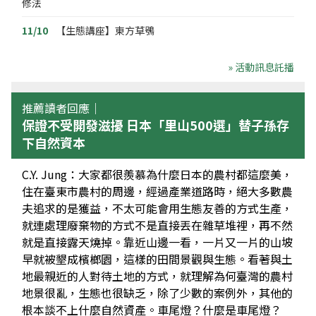
修法
11/10
【生態講座】東方草鴞
» 活動訊息託播
推薦讀者回應｜
保證不受開發滋擾 日本「里山500選」替子孫存
下自然資本
C.Y. Jung：大家都很羨慕為什麼日本的農村都這麼美，
住在臺東市農村的周邊，經過產業道路時，絕大多數農
夫追求的是獲益，不太可能會用生態友善的方式生產，
就連處理廢棄物的方式不是直接丟在雜草堆裡，再不然
就是直接露天燒掉。靠近山邊一看，一片又一片的山坡
早就被墾成檳榔園，這樣的田間景觀與生態。看著與土
地最親近的人對待土地的方式，就理解為何臺灣的農村
地景很亂，生態也很缺乏，除了少數的案例外，其他的
根本談不上什麼自然資產。車尾燈？什麼是車尾燈？