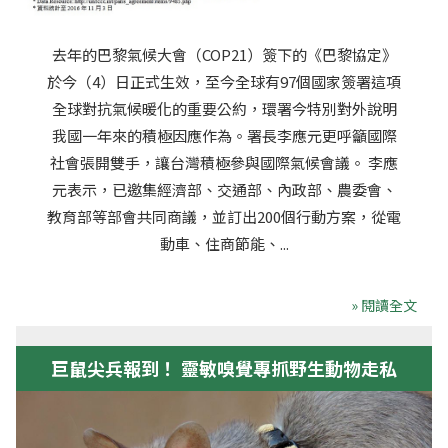
去年的巴黎氣候大會（COP21）簽下的《巴黎協定》
於今（4）日正式生效，至今全球有97個國家簽署這項
全球對抗氣候暖化的重要公約，環署今特別對外說明
我國一年來的積極因應作為。署長李應元更呼籲國際
社會張開雙手，讓台灣積極參與國際氣候會議。 李應
元表示，已邀集經濟部、交通部、內政部、農委會、
教育部等部會共同商議，並訂出200個行動方案，從電
動車、住商節能、...
» 閱讀全文
巨鼠尖兵報到！ 靈敏嗅覺專抓野生動物走私