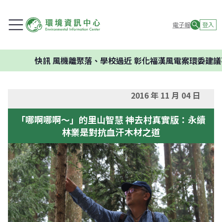
電子報
登入
快訊
風機離聚落、學校過近 彰化福漢風電案環委建議不應
2016 年 11 月 04 日
「哪啊哪啊～」的里山智慧 神去村真實版：永續
林業是對抗血汗木材之道