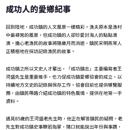
成功人的愛鄉紀事
回到陸地，成功鎮的人文風景一樣精彩。漁夫原本是漁村
中最尋常的風景，但成功鎮的人卻珍愛討海人的點點滴
滴。擔心老漁民的故事將隨歲月而消逝，鎮民宋明燕等人
正積極地在採訪記錄漁民的故事。
成功鎮之所以文史人才輩出，「成功鎮志」主要編寫者王
河盛先生是重要推手，也力促成功鎮愛鄉協會的成立，以
持續地方文史的記錄與保存工作。協會目前也提供導覽服
務，由鎮民帶路介紹成功鎮的特色風情，提供在地第一手
資料。
遇見85歲的王河盛老先生時，他正在解答鎮民的疑問。老
先生對成功鎮史事瞭若指掌，隨口就能說出年份與事蹟，