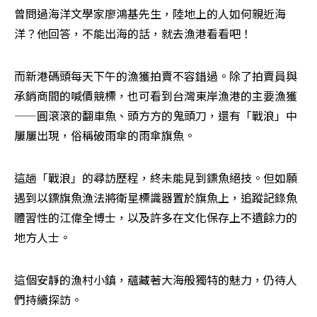
曾問過海洋文學家廖鴻基先生，陸地上的人如何親近海
洋？他回答，不能出海的話，就去漁港看看吧！
而新港碼頭每天下午的漁獲拍賣不容錯過。除了拍賣員與
承銷商間的喊價競標，也可看到台灣東岸漁港的主要漁獲
——圓滾滾的翻車魚、頭方方的鬼頭刀，還有「戰浪」中
屢屢出現，俗稱破雨傘的雨傘旗魚。
這趟「戰浪」的尋訪歷程，終未能見到鏢魚絕技。但如願
遇到以鏢旗魚漁法將衛星標識器置於旗魚上，追蹤記錄魚
體習性的江偉全博士，以及許多在文化保存上不遺餘力的
地方人士。
這個安靜的漁村小鎮，蘊藏著大海般獨特的魅力，仍待人
們持續探訪。