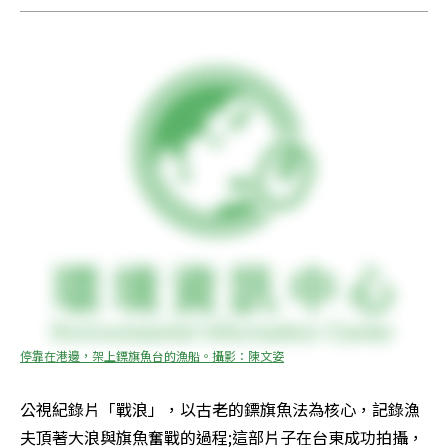
停靠在港邊，架上鏢旗魚台的漁船。攝影：陳文姿
公視紀錄片「戰浪」，以古老的鏢旗魚法為核心，記錄漁
夫頂著大浪與旗魚奮戰的過程;這部片子在台東成功拍攝，