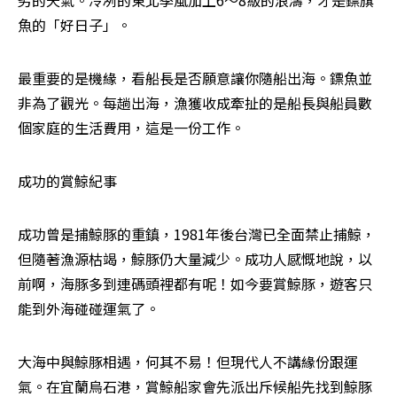
劣的天氣。冷冽的東北季風加上6～8級的浪濤，才是鏢旗
魚的「好日子」。
最重要的是機緣，看船長是否願意讓你隨船出海。鏢魚並
非為了觀光。每趟出海，漁獲收成牽扯的是船長與船員數
個家庭的生活費用，這是一份工作。
成功的賞鯨紀事
成功曾是捕鯨豚的重鎮，1981年後台灣已全面禁止捕鯨，
但隨著漁源枯竭，鯨豚仍大量減少。成功人感慨地說，以
前啊，海豚多到連碼頭裡都有呢！如今要賞鯨豚，遊客只
能到外海碰碰運氣了。
大海中與鯨豚相遇，何其不易！但現代人不講緣份跟運
氣。在宜蘭烏石港，賞鯨船家會先派出斥候船先找到鯨豚