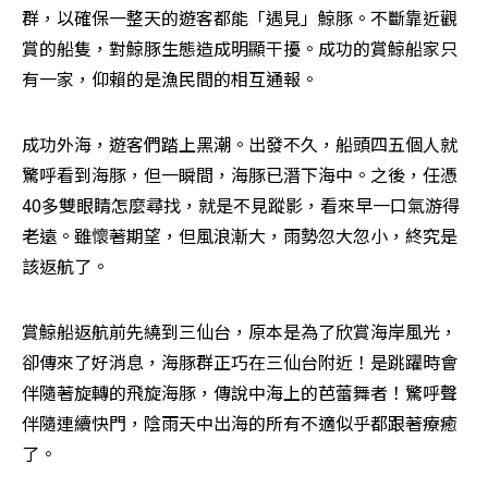
群，以確保一整天的遊客都能「遇見」鯨豚。不斷靠近觀
賞的船隻，對鯨豚生態造成明顯干擾。成功的賞鯨船家只
有一家，仰賴的是漁民間的相互通報。
成功外海，遊客們踏上黑潮。出發不久，船頭四五個人就
驚呼看到海豚，但一瞬間，海豚已潛下海中。之後，任憑
40多雙眼睛怎麼尋找，就是不見蹤影，看來早一口氣游得
老遠。雖懷著期望，但風浪漸大，雨勢忽大忽小，終究是
該返航了。
賞鯨船返航前先繞到三仙台，原本是為了欣賞海岸風光，
卻傳來了好消息，海豚群正巧在三仙台附近！是跳躍時會
伴隨著旋轉的飛旋海豚，傳說中海上的芭蕾舞者！驚呼聲
伴隨連續快門，陰雨天中出海的所有不適似乎都跟著療癒
了。