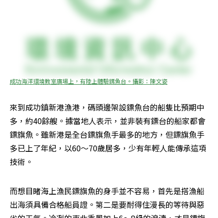
成功海洋環境教室廣場上，有陸上體驗鏢魚台。攝影：陳文姿
來到成功鎮新港漁港，碼頭邊架設鏢魚台的船隻比預期中
多，約40餘艘。據當地人表示，並非裝有鏢台的船家都會
鏢旗魚。雖新港是全台鏢旗魚手最多的地方，但鏢旗魚手
多已上了年紀，以60～70歲居多，少有年輕人能傳承這項
技術。
而想目睹海上漁民鏢旗魚的身手並不容易，首先是搭漁船
出海須具備合格船員證。第二是要耐得住漫長的等待與惡