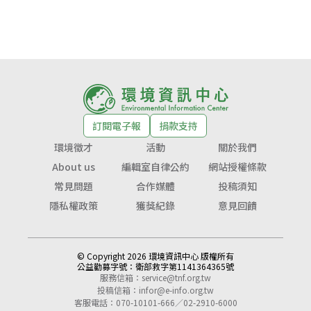
訂閱電子報
捐款支持
環境徵才
活動
關於我們
About us
編輯室自律公約
網站授權條款
常見問題
合作媒體
投稿須知
隱私權政策
獲獎紀錄
意見回饋
© Copyright 2026 環境資訊中心 版權所有
公益勸募字號：
衛部救字第1141364365號
服務信箱：
service@tnf.org.tw
投稿信箱：
infor@e-info.org.tw
客服電話：070-10101-666／02-2910-6000