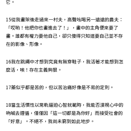
它。
15從我畫架後走過來一村夫，高聲吆喝另一遠遠的農夫：
「哎喲！他把你也畫進去了！」，畫中的主角便來要了
畫。誰都有權力要他自己，卻只傻得只知道要自己並不存
在的影像、形像。
16我在跳繩中才想到究竟有無穿鞋子，我活著才能想到怎
麼活，唉！存在主義夠狠。
17藥似乎都是苦的，但以苦治痛好像是不易的定則。
18當生活慣性以常軌逼迫心智就範時，我能否漠視心中的
吶喊去遵循，僅僅因「這一切都是為你好」而接受社會的
「好意」。不絕不，我尚未窮到如此地步。 