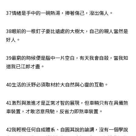
37情緒是手中的一碗熱湯，捧著傷己，潑出傷人。 
38眼前的一根釘子要比遠處的大樹大，自己的親人當然是
好人。
39最窮的時候便是腦中一片空白，有天我會自殺，當我知
道我已江郎才盡。
40生活的沃野必須取材於大自然與心靈的互動。
41激烈與激進才是正常才智的展現，但車輛只有在具備煞
車裝置，才敢恣意飛馳，反省力即煞車裝置。
42我輕視任何自成體系、自圓其說的論調，沒有一個學說