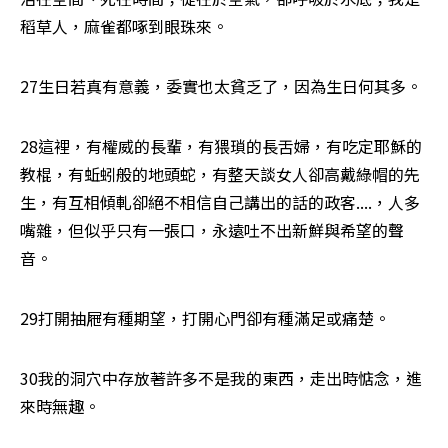
稻草人，麻雀都啄到眼珠來。
27生日若真有意義，委實也太貧乏了，因為生日何其多。
28這裡，有權威的長輩，有猥瑣的長舌婦，有吃定耶穌的
教棍，有蚯蚓般的地頭蛇，有整天談女人卻高戴綠帽的先
生，有互相傾軋卻絕不相信自己講出的話的政客....，人多
嘴雜，但似乎只有一張口，永遠吐不出新鮮與希望的聲
音。
29打開抽屜有種期望，打開心門卻有種滿足或痛楚。
30我的洞穴中存放著許多不是我的東西，走出時惦念，進
來時無趣。