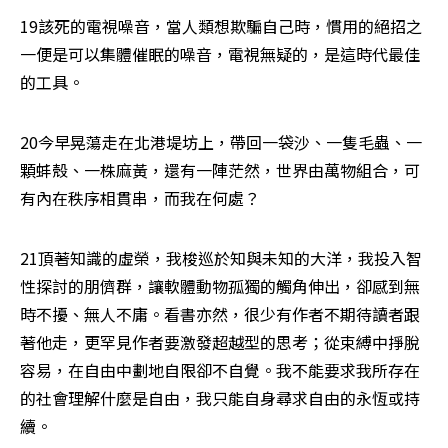
19該死的電視噪音，當人類想欺騙自己時，慣用的絕招之
一便是可以集體催眠的噪音，電視無疑的，是這時代最佳
的工具。
20今早晃蕩走在北港堤坊上，帶回一袋沙、一隻毛蟲、一
顆蚌殼、一株麻黃，還有一陣茫然，世界由萬物組合，可
有內在秩序相貫串，而我在何處？
21頂著知識的虛榮，我梭巡於知與未知的大洋，我投入智
性探討的朋儕群，讓軟體動物孤獨的觸角伸出，卻感到無
時不擾、無人不庸。看書亦然，很少有作者不期待讀者跟
著他走，更罕見作者要激發超越型的思考；從束縛中掙脫
容易，在自由中劃地自限卻不自覺。我不能要求我所存在
的社會理解什麼是自由，我只能自身尋求自由的永恆或持
續。