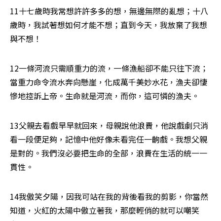
11十七歲時我常想許許多多的想，無邊無際的亂想；十八
歲時，我試著想如何才能不想；直到今天，我放棄了我想
與不想！
12一條河流只需順重力的流，一條漁船卻不能只往下流；
當重力命令流水奔向懸崖，化成萬千美妙水花，漁夫卻悽
慘地控訴上帝。生命就是河流，而你，這可憐的漁夫。
13父親去看戲早早就回來，母親說他浪費，他說戲劇只消
看一段便足夠，記憶中他好像未看完任一齣戲。我想父親
是對的。我們沒必要把生命的全部，浪費在生活的統一一
貫性。
14我傲笑夕陽，因我可站在我的背後看我的剪影，你當然
知道，火紅的太陽中傲立著我，那麼輕俏的就可以嘲笑