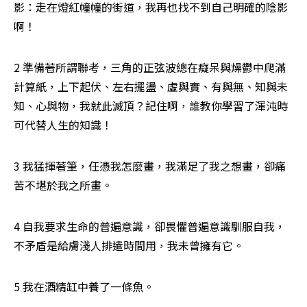
影：走在燈紅幢幢的街道，我再也找不到自己明確的陰影
啊！
2 準備著所謂聯考，三角的正弦波總在癡呆與燥鬱中爬滿
計算紙，上下起伏、左右擺盪、虛與實、有與無、知與未
知、心與物，我就此滅頂？記住啊，誰教你學習了渾沌時
可代替人生的知識！
3 我猛揮著筆，任憑我怎麼畫，我滿足了我之想畫，卻痛
苦不堪於我之所畫。
4 自我要求生命的普遍意識，卻畏懼普遍意識馴服自我，
不矛盾是給膚淺人排遣時間用，我未曾擁有它。
5 我在酒精缸中養了一條魚。