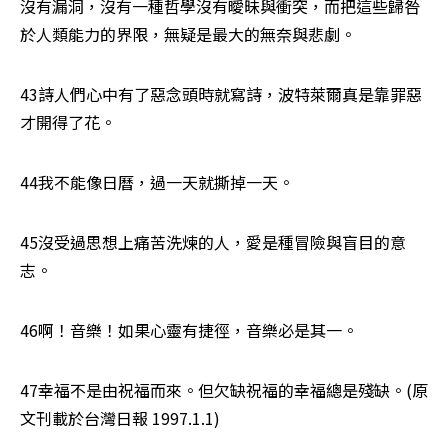
沒有漏洞，沒有一種哲學沒有曖昧與衝突，而把這些歸咎
於人類能力的界限，無疑是最大的無奈與悲劇。
43詩人們心中有了惡念頭時就寫詩，波特萊爾真是靠罪惡
才開得了花。
44我不能像日曆，過一天就撕掉一天。
45沒受過思想上痛苦洗煉的人，愛是種冒險與盲目的意
志。
46啊！音樂！如果心靈有捷徑，音樂必是其一。
47幸福不是由祝福而來。但欠缺祝福的幸福總是殘缺。(原
文刊載於台灣日報 1997.1.1) 