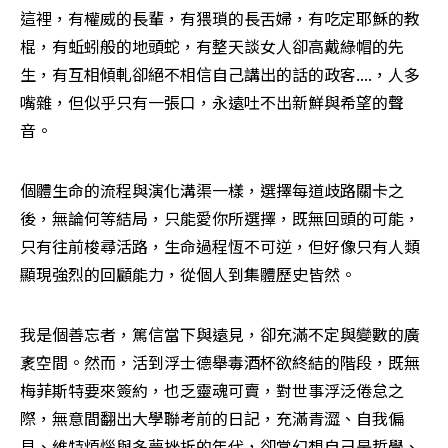
這裡，有權威的長輩，有猥瑣的長舌婦，有吃定耶穌的教
棍，有蚯蚓般的地頭蛇，有整天談女人卻高戴綠帽的先
生，有互相傾軋卻絕不相信自己講出的話的政客....，人多
嘴雜，但似乎只有一張口，永遠吐不出新鮮與希望的聲
音。
個體生命的流程與演化溝渠一樣，選擇每道歧路關卡之
後，無論何等結局，只能愛你所選擇，既無回頭的可能，
只有往前梭尋活路，生命過程恆不可逆，但好像只有人類
顯現強烈的回顧能力，從個人到集體歷史皆然。 
我是個善忘者，篤信當下與遠見，卻充滿不定與變數的廣
袲空間。然而，活到浮士德舉毒酒杯欲終結的階段，既無
梅菲斯特要來簽約，也乏靈魂可賣，對世事浮泛倦怠之
際，無意間翻出大學聯考前的日記，充滿青澀、自我偏
見、維特煩惱與多夢挫折的年代，卻常幻想自己是哲學、