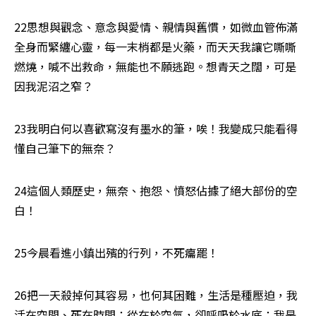
22思想與觀念、意念與愛情、親情與舊慣，如微血管佈滿
全身而緊纏心靈，每一末梢都是火藥，而天天我讓它嘶嘶
燃燒，喊不出救命，無能也不願逃跑。想青天之闊，可是
因我泥沼之窄？
23我明白何以喜歡寫沒有墨水的筆，唉！我變成只能看得
懂自己筆下的無奈？
24這個人類歷史，無奈、抱怨、憤怒佔據了絕大部份的空
白！
25今晨看進小鎮出殯的行列，不死癟罷！
26把一天殺掉何其容易，也何其困難，生活是種壓迫，我
活在空間、死在時間；從在於空氣，卻呼吸於水底；我是