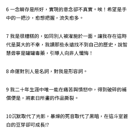
6 一念瞬存是所好，實現的意念卻不真實。唉！希望是手
中的一把沙，愈想把握，流失愈多。
7 我是很糟糕的，如同別人被灌施於一面。讓我存在這時
代是莫大的不幸，我讀那些永遠找不到自己的歷史，說智
慧毋寧是罐罐毒藥，引導人向非人懺悔！
8 命運對別人是名詞，對我是形容詞。
9 我二十年生涯中唯一能在痛苦與憤怒中，得到破碎的補
償便是，將素日所畫的作品撕裂。
10沉默取代了光影，暴燥的死音取代了黑暗，在這斗室蒼
白的豆芽卻可成長!? 