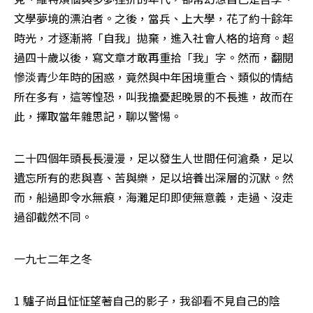
文學夢境的漂泊者。之後，當兵、上大學，花了約十餘年
時光，才逐漸將「自我」拋棄，進入社會人格的培育。超
過四十歲以後，寫文章才敢再重拾「我」字。然而，翻閱
慘淡青少年時的困惑，竟然與中年困境重合、類似的情結
所在多有，這等惶恐，叫我擔憂起晚景的不長進，故而在
此，擇取當年雜思記，聊以警惕。
二十四個年頭長長漫漫，足以發生人世間任何滄桑，足以
遺忘所有的悲與喜、苦與樂，足以培養出深層的沉默。然
而，船過即令水無痕，海灘足印即使無意義，走過、沒走
過卻截然不同。
一九七二年之冬 
1 驢子尚且怔怔望著自己的影子，我卻看不見自己的陰