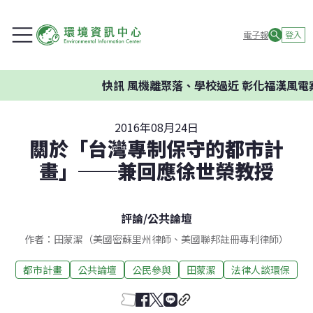
電子報
登入
快訊
風機離聚落、學校過近 彰化福漢風電案
2016年08月24日
關於「台灣專制保守的都市計
畫」──兼回應徐世榮教授
評論
/
公共論壇
作者：田蒙潔（美國密蘇里州律師、美國聯邦註冊專利律師）
都市計畫
公共論壇
公民參與
田蒙潔
法律人談環保