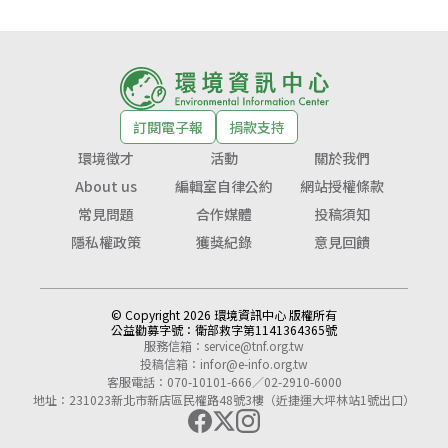
訂閱電子報
捐款支持
環境徵才
活動
關於我們
About us
編輯室自律公約
網站授權條款
常見問題
合作媒體
投稿須知
隱私權政策
獲獎紀錄
意見回饋
© Copyright 2026 環境資訊中心 版權所有
公益勸募字號：
衛部救字第1141364365號
服務信箱：
service@tnf.org.tw
投稿信箱：
infor@e-info.org.tw
客服電話：070-10101-666／02-2910-6000
地址：231023新北市新店區民權路48號3樓（近捷運大坪林站1號出口）