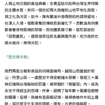
人與土地交融的最佳典範，忠實且貼切反映台灣生界特徵
的主體本質，奈何一個世紀兩大政權的山地平地化政策，
將之化為污泥，如今，陳有蘭溪中游兩側的所謂保留地，
在漢人入侵，強取豪奪的傳統悲劇催化下，悉數淪為供應
都會奢侈物質網的禁臠，而地體柔腸寸斷，惡形惡狀的
「弱勢農民」，還假借原住民名義興風作浪，地方政府也
順水推舟、樂得共犯。
「歷史應未眠」
我們再度沿著對高岳的向陽面繞飛，越塔山而盤旋於祝
山、阿里山區，一處歷史不得安眠檜木原鄉，曾經三十萬
株紅檜與台灣扁柏的巨靈，被禁錮於「樹靈塔」內，成為
永世不得超生的怨魂，所幸，避開了每年數十萬庸俗遊憩
的騷擾。這裡，我擁有星辰般記憶，搜尋樁樁件件后土遺
跡，探討原文化失落的環節，還有，古老的情與愛。