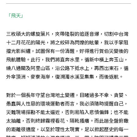
「飛天」
三枚碩大的螺旋葉片，夾帶隆裂的追逐音爆，切割中台灣
十二月花花的陽光，將之絞碎為閃爍的眩暈，我以手掌阻
擋光影糾纏，試圖保有一份清醒，好得進行賀伯災變後的
飛航體驗。此行，我們將直奔水里，循新中橫上奔玉山，
繞八通關及阿里山區，沿公路下抵水上，再西出東石，循
外傘頂洲、麥寮海岸，復溯濁水溪至集集，而後返航。
對於一個長年守望台灣地土變遷，目睹過多不幸、貪婪、
愚蠢與人性惡的環境運動者而言，我必須隨時提醒自己，
災難現場探勘不能太逼近，否則易陷入悲憤偏鋒；也不能
太抽離，否則終歸霧裡看花、隔靴搔癢。而此趟全盤俯瞰
的距離很適度，以至於理性太現實，足以掀起歷史的每一