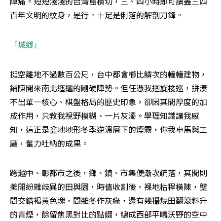
陣痛。短短淺淺的台灣島橫切，三、四小時即可讀盡三四
百年文明的紋身，是行。十足是俐落的解剖刀鋒。
「城鄉」
挺空離地不過數百公尺，台中都會櫛比鱗次的幢幢建物，
鋪陳開來南北迤邐的剛硬陣勢。但任憑我迴旋梭巡，拼湊
不出單一核心、棋盤格局的歷史印象，卻因其間厚度的加
成作用，只教我視野模糊、一片灰濁。學理知識讓我感
知，這正是盆地地形冬季逆溫層下的煙霧，你我車馬與工
廠，奮力吐納的成果。
跨越中、彰都市之後，鄉、鎮、市集便漸次疏落，其間則
攤開紛雜歧異的田與園，時值收割後，裸地枯稈橫陳，壟
間交錯褐黃色塊，間雜冬作灰綠，還有幾撮燒田翻滾斜升
的青煙，餘留焦黑對比的點綴，總成西部平疇沃野的空中