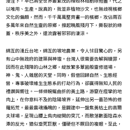
浸淫下，早已將全世界最繁茂的樟殼林相剷除殆盡，代之
以唯用、生產。說真的，我並非植物沙文，也無歧視檳榔
文化的偏頗，然而，千千萬萬整齊畫一的檳榔，攻佔兩百
多萬年來自然生靈的原鄉，撐起曉風殘月下，撕裂狀的綠
蓋，秩序美之外，還流露著邪邪的淒涼。
綿亙的淺丘台地，綿亙的坡地農業，令人怵目驚心的，另
有山中無政府的建築與神壇。台灣人很需要告解與贖罪，
因而在此殘障的山林之鄉，綻放繁多蕈菌般靈修道場，
神、鬼、人雜居的天堂。同時，假借回歸自然、生態經
營，專事破壞維生生態系的打劫行為，卻贏得無知人民的
禮讚與嚮往。一條條蜿蜒曲折的黃土路，游竄在痙攣的地
肉上，在你意料不及的陰陽坡界，延伸出另一番恐怖的修
羅拓荒。最最震魂攝魄的，是闢建中一盤焦黃枯土的高爾
夫球場，呈現山腰上胔肉綻開的突兀，而散落數面陰森水
潭的反光，猶似垂死巨獸，僵硬但不瞑目的複眼。至此，