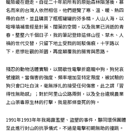
蜒險峻在遊走。自從二十年前所有的原始森林隕落後，慕
名而來的台灣人依然相信，他們遊覽了寒、溫、暖、熱四
帶的自然，並且購買了瓶瓶罐罐的芬多精，人山人海，以
喧嘩填補曾經是針葉、闊葉的空間，以及我業已消逝的青
春。整整六千個日子，我的筆記登錄這條山徑、草木、人
禍的世代交替，只留下地土受戮的斑駁傷痕，十字路以
下，悲慘壯觀的茶園，再度顛覆我的腸胃與思路。
殘忍的動物活體實驗，以間歇性電擊折磨籠中狗，狗兒哀
號撞跳。當傷害的強度、頻率增加至特定限度，被試驗的
狗只會口吐白沫，毫無掙扎的接受任何傷害，此之謂「習
得性無助感」；對於阿里山公路兩側，以及全台違規農業
上山荼毒原生林的打擊，我是那條垂死的狗。
1991年1993年年我揭露濫墾、盜墾的事件，夥同環保團體
至此進行封山的抗爭儀式，不過是電擊初期無助的撞跳。