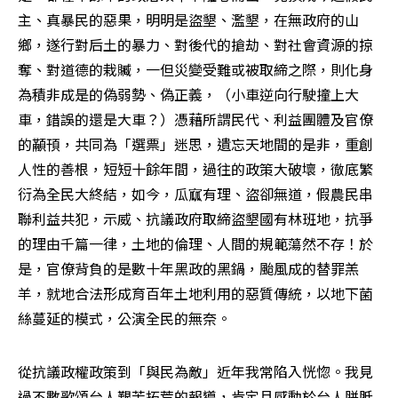
主、真暴民的惡果，明明是盜墾、濫墾，在無政府的山
鄉，遂行對后土的暴力、對後代的搶劫、對社會資源的掠
奪、對道德的栽贓，一但災變受難或被取締之際，則化身
為積非成是的偽弱勢、偽正義，（小車逆向行駛撞上大
車，錯誤的還是大車？）憑藉所謂民代、利益團體及官僚
的顢頇，共同為「選票」迷思，遺忘天地間的是非，重創
人性的善根，短短十餘年間，過往的政策大破壞，徹底繁
衍為全民大終結，如今，瓜寙有理、盜卻無道，假農民串
聯利益共犯，示威、抗議政府取締盜墾國有林班地，抗爭
的理由千篇一律，土地的倫理、人間的規範蕩然不存！於
是，官僚背負的是數十年黑政的黑鍋，颱風成的替罪羔
羊，就地合法形成育百年土地利用的惡質傳統，以地下菌
絲蔓延的模式，公演全民的無奈。
從抗議政權政策到「與民為敵」近年我常陷入恍惚。我見
過不數歌頌台人艱苦拓荒的報導，肯定且感動於台人胼胝