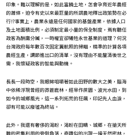
印象。難以理解的是，如此富饒土地，怎會孕育近年農經
的蕭條，迫令有史以來最巨量的所謂農地釋出政策勢在必
行!?事實上，農業永遠是任何國家的基盤產業，依據人口
及土地面積比例，必須制定最小量的保全制度，焉有聽任
政客為酬庸分贓，一時權宜卻犧牲永世基業的道理？何況
台灣政府每年數百次固定翼航照的掃瞄，精準的計算各項
農經生產，調節進出口的清單，沒有理由不能釐清後世之
需，我懷疑政客的智能與動機。
長長一段時空，我眼眸咀嚼著如此田野的數大之美，腦海
中依稀浮現曾經的莽蒼鹿林，經旱作蔗園、波光水田，到
如今的城鄉風光，這一系列拓荒的狂飆，印記先人血淚，
卻有可能以廢墟為終站。
此外，我還有奢侈的渴盼，渴盼在田疇、城鄉，在搶天所
難的密集利用的旁側角落，奇蹟似的出現一撮天然密林，