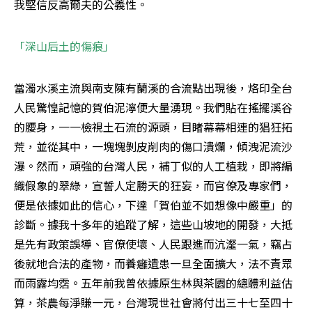
我堅信反高爾夫的公義性。
「深山后土的傷痕」
當濁水溪主流與南支陳有蘭溪的合流點出現後，烙印全台
人民驚惶記憶的賀伯泥濘便大量湧現。我們貼在搖擺溪谷
的腰身，一一檢視土石流的源頭，目睹幕幕相連的猖狂拓
荒，並從其中，一塊塊剝皮削肉的傷口潰爛，傾洩泥流沙
瀑。然而，頑強的台灣人民，補丁似的人工植栽，即將編
織假象的翠綠，宣誓人定勝天的狂妄，而官僚及專家們，
便是依據如此的信心，下達「賀伯並不如想像中嚴重」的
診斷。據我十多年的追蹤了解，這些山坡地的開發，大抵
是先有政策誤導、官僚使壞、人民跟進而沆瀣一氣，竊占
後就地合法的產物，而養癰遺患一旦全面擴大，法不責眾
而雨露均霑。五年前我曾依據原生林與茶園的總體利益估
算，茶農每淨賺一元，台灣現世社會將付出三十七至四十