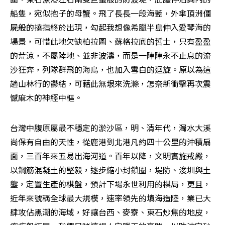
船隻，宛似抱子的母蟹。飛了長長一段海藍，外傘頂洲僵
屍般的撓指終於出現，勾起我想像希臘半島伸入愛琴海的
場景，可惜此地欠缺柏拉圖、蘇格拉底的哲士，只有盈盈
的荒涼，不屬陸地、並非波濤，而是一陣陣永不止息的流
沙狂奔，列隊群飛的海鳥，也加入雪白的迴旋。原以為這
趟山林行的鬱結，可藉此無垠來洗滌，怎奈新衝擊再次震
憾麻木的神經中樞。
台灣中腹原屬最不穩定的淤沙區，明、清年代，濁水大溪
尚保有自由的天性，從鹿港到北港凡約四十公里的沖積扇
面，三百年來五易出海河道。百年以降，文明實施戒嚴，
以鋼筋混凝土的堅毅，逐步縮小封鎖圈，堤防、浚圳與土
壟，定置生產的棋盤，預計下場永世利用的棋局，更且，
近年來號稱全球最大規模，速率領先的填海造陸，業已大
肆攻佔黑潮的海域，好讓台西、麥寮、東石炒焦的地皮，