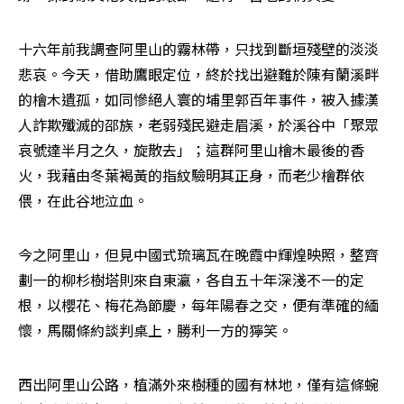
十六年前我調查阿里山的霧林帶，只找到斷垣殘壁的淡淡
悲哀。今天，借助鷹眼定位，終於找出避難於陳有蘭溪畔
的檜木遺孤，如同慘絕人寰的埔里郭百年事件，被入據漢
人詐欺殲滅的邵族，老弱殘民避走眉溪，於溪谷中「聚眾
哀號達半月之久，旋散去」；這群阿里山檜木最後的香
火，我藉由冬葉褐黃的指紋驗明其正身，而老少檜群依
偎，在此谷地泣血。
今之阿里山，但見中國式琉璃瓦在晚霞中輝煌映照，整齊
劃一的柳杉樹塔則來自東瀛，各自五十年深淺不一的定
根，以櫻花、梅花為節慶，每年陽春之交，便有準確的緬
懷，馬關條約談判桌上，勝利一方的獰笑。
西出阿里山公路，植滿外來樹種的國有林地，僅有這條蜿