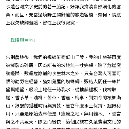
孓遺台灣文字史前的若干胎記，好讓我拼湊自然演化的滄
桑，而且，充當過境野生物舒適的旅遊客棧。奈何，情感
上我欠缺夠邂逅，智性上我很寂寞。
「丘陵與台地」
告別農地後，我們的視線俯衝低山丘陵，我的山林夢再度
被撕裂為碎屑，因為所有的坡地無一寸完膚，除了危崖突
稜邊際，數叢危巔巔的次生林木之外，只有台灣人可喜可
恨的勤勞在經營，猶如鬼屋的蜘蛛網，張結人間任一絲希
望與絕望，吸吮土地任一絲乳水。從抽藤鋸板、伐樟取
腦、香茅草、油桐、苦茶、香蕉、梅李，到如今的檳榔滿
山，狠狠的播種時尚與貪婪，管它什麼水土保持、超限利
用，只要是原始森林便是「瘴癘之地，無用雜木」，誓言
與之不共戴天、除之而後快。這個民族在久遠貧窮文化的