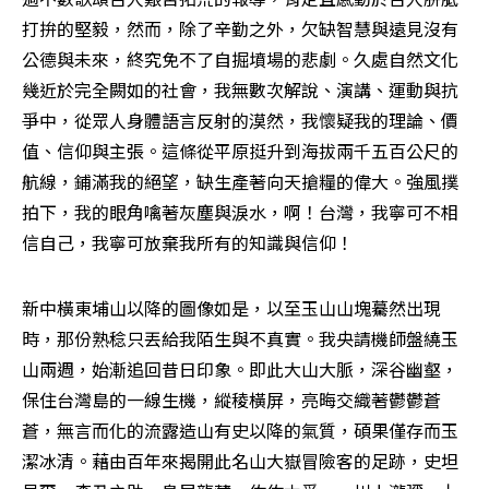
打拚的堅毅，然而，除了辛勤之外，欠缺智慧與遠見沒有
公德與未來，終究免不了自掘墳場的悲劇。久處自然文化
幾近於完全闕如的社會，我無數次解說、演講、運動與抗
爭中，從眾人身體語言反射的漠然，我懷疑我的理論、價
值、信仰與主張。這條從平原挺升到海拔兩千五百公尺的
航線，鋪滿我的絕望，缺生產著向天搶糧的偉大。強風撲
拍下，我的眼角噙著灰塵與淚水，啊！台灣，我寧可不相
信自己，我寧可放棄我所有的知識與信仰！
新中橫東埔山以降的圖像如是，以至玉山山塊驀然出現
時，那份熟稔只丟給我陌生與不真實。我央請機師盤繞玉
山兩週，始漸追回昔日印象。即此大山大脈，深谷幽壑，
保住台灣島的一線生機，縱稜橫屏，亮晦交織著鬱鬱蒼
蒼，無言而化的流露造山有史以降的氣質，碩果僅存而玉
潔冰清。藉由百年來揭開此名山大嶽冒險客的足跡，史坦