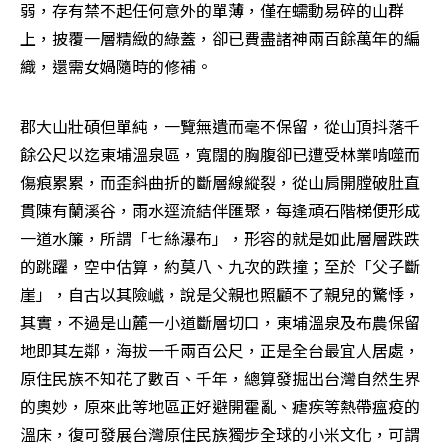
弱，存有禁不起任何意外的單薄，僅在蠕動易碎的山群
上，披覆一層精緻的綠蓋，卻已費盡諸神兩百餘萬年的編
織，還需女媧隨時的修補。
郡大山壯碩但單純，一覽無遺而毫不保留，從山頂抖落千
餘公尺以迄東埔溫泉區，寬闊的胸腹卻已遭受林業啃噬而
傷痕累累，而歪斜曲折的斷層線縱裂，從山肩開膛破肚直
貫陳有蘭溪谷，雨水逕流結伴匯聚，每逢頑石階梯便形成
一道水簾，所謂「七絲瀑布」，形容的就是如此層層跌跌
的跳躍，空中估算，約莫八、九次的跌撞；至於「父子斷
崖」，自古以其險巇，說是父親也照顧不了親兒的驚悸，
其實，不過是山麓一小道斷層切口，東埔溫泉及布農保留
地即其左鄰，海拔一千兩百公尺，正是全台最宜人居處，
原住民族不知花了數百、千年，總算發掘出台灣自然生界
的奧妙，原來此等地區正好避開霍亂、瘧疾等熱帶瘟疫的
溫床，復可發展台灣原住民族獨步全球的小米文化，可謂