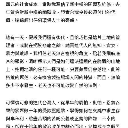
四元的社會成本，當時我漏估了新中橫的開闢及維修，去
年賀伯對新中橫的總驗收，證實台灣今後必須付出的代
價，遠遠超出任何環保人士的憂慮。
總有一天，假設我們還有後代，且恰巧也是這片土地的管
理者，或將在扼腕悲痛之餘，譴責這代人的無知、貪婪、
暴力與荒謬。我相信老天無言審視的角度，殆若我飛航底
片的顯影，清晰標示人們是如何違法違規的在脆弱的山地
上，挖掘地滑的任何一種可能。只要蘋果仍會落地，此等
拓荒的聚落，必有機會製造場場人間的煉獄，而且，無論
多少不幸發生，老天也不可能改變自然的法則。
可憐復可悲的這代台灣人，從早年的窮怕、亂怕。忍氣吞
聲的累聚數十年的受欺壓經驗，學得如何在夾縫中求生存
與牟私利，熬盡苦頭的苦盼公義或正義的降臨。不幸的
是，卻在十餘年的政治改革中離心而出，兌換成今之假民