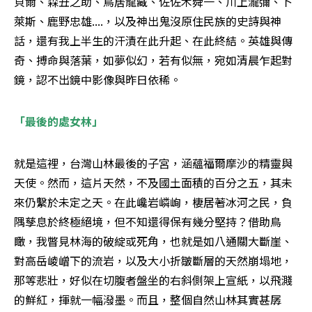
貝爾、森丑之助、鳥居龍藏、佐佐木舜一、川上瀧彌、卜
萊斯、鹿野忠雄....，以及神出鬼沒原住民族的史詩與神
話，還有我上半生的汗漬在此升起、在此終結。英雄與傳
奇、搏命與落葉，如夢似幻，若有似無，宛如清晨乍起對
鏡，認不出鏡中影像與昨日依稀。
「最後的處女林」
就是這裡，台灣山林最後的子宮，涵蘊福爾摩沙的精靈與
天使。然而，這片天然，不及國土面積的百分之五，其未
來仍繫於未定之天。在此巉岩嶙峋，棲居著冰河之民，負
隅孳息於終極絕境，但不知還得保有幾分堅持？借助鳥
瞰，我瞥見林海的破綻或死角，也就是如八通關大斷崖、
對高岳崚嶒下的流岩，以及大小折皺斷層的天然崩塌地，
那等悲壯，好似在切腹者盤坐的右斜側架上宣紙，以飛濺
的鮮紅，揮就一幅潑墨。而且，整個自然山林其實甚孱