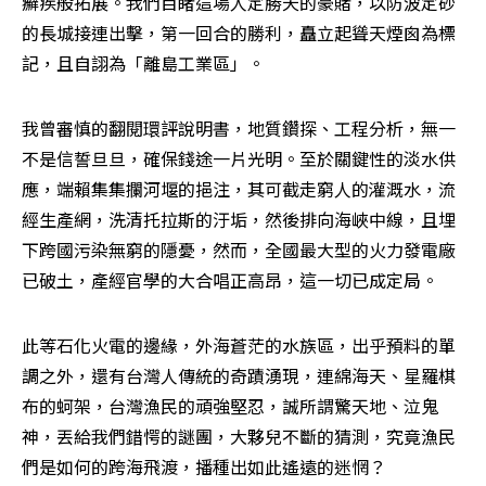
癬疾般拓展。我們目睹這場人定勝天的豪賭，以防波定砂
的長城接連出擊，第一回合的勝利，矗立起聳天煙囪為標
記，且自詡為「離島工業區」。
我曾審慎的翻閱環評說明書，地質鑽探、工程分析，無一
不是信誓旦旦，確保錢途一片光明。至於關鍵性的淡水供
應，端賴集集攔河堰的挹注，其可截走窮人的灌溉水，流
經生產網，洗清托拉斯的汙垢，然後排向海峽中線，且埋
下跨國污染無窮的隱憂，然而，全國最大型的火力發電廠
已破土，產經官學的大合唱正高昂，這一切已成定局。
此等石化火電的邊緣，外海蒼茫的水族區，出乎預料的單
調之外，還有台灣人傳統的奇蹟湧現，連綿海天、星羅棋
布的蚵架，台灣漁民的頑強堅忍，誠所謂驚天地、泣鬼
神，丟給我們錯愕的謎團，大夥兒不斷的猜測，究竟漁民
們是如何的跨海飛渡，播種出如此遙遠的迷惘？