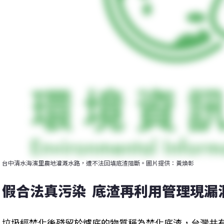
台中清水海濱里農地灌溉水路，遭不法回填底渣阻斷。圖片提供：黃煥彰
假合法真污染  底渣再利用管理現漏
垃圾經焚化後殘留於爐底的物質稱為焚化底渣，台灣共有