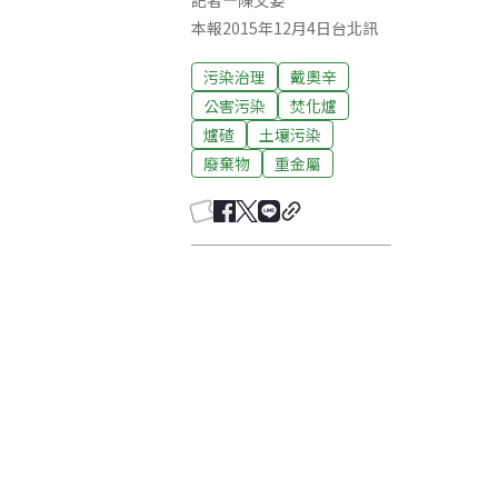
記者
—
陳文姿
本報2015年12月4日台北訊
污染治理
戴奧辛
公害污染
焚化爐
爐碴
土壤污染
廢棄物
重金屬