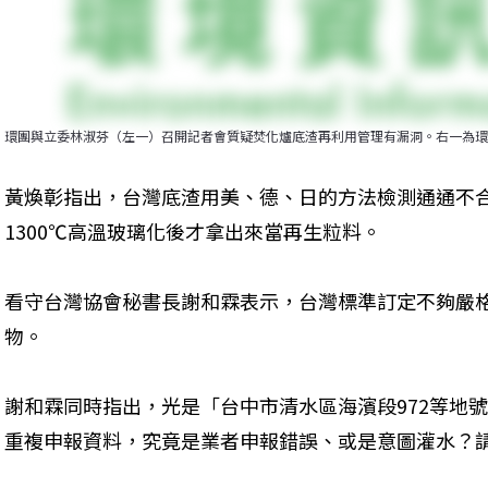
環團與立委林淑芬（左一）召開記者會質疑焚化爐底渣再利用管理有漏洞。右一為環
黃煥彰指出，台灣底渣用美、德、日的方法檢測通通不合
1300℃高溫玻璃化後才拿出來當再生粒料。
看守台灣協會秘書長謝和霖表示，台灣標準訂定不夠嚴
物。
謝和霖同時指出，光是「台中市清水區海濱段972等地號
重複申報資料，究竟是業者申報錯誤、或是意圖灌水？