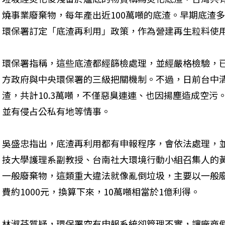
燒事業廢棄物，每年產出近100萬噸的底渣。早期底渣
環保署訂定「底渣再利用」政策，作為營建再生粒料使
環保署指稱，這些底渣都經篩檢處理，並經嚴格檢驗，
方政府與中央環保署的三級把關機制。不過，日前台中
渣，共計10.3萬噸，不僅惡臭連連、也因揚塵造成空
並有侵占公私有地等情事。
吳盛忠指出，底渣再利用都有申報程序，會依法處理，
技大學護理系副教授、台南社大環境行動小組召集人的
一般廢棄物，這類重大違法就像亂倒垃圾，主要以一般
費約1000元，換算下來，10萬噸相當於1億利得。
林淑芬質疑，環保署空有申報系統卻管理不實，讓廠商