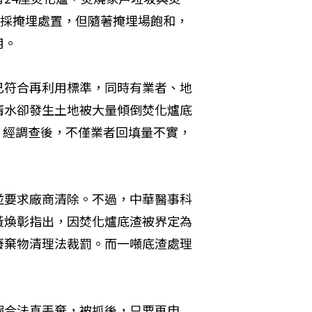
多採掩埋處置，但隨著掩埋場飽和，
用。
已符合再利用標準，同時有業者、地
清水卻發生土地被大量傾倒焚化爐底
污。經調查後，不僅業者回填量不實，
並要求廠商清除。不過，中華醫事科
黃煥彰指出，因焚化爐底渣被界定為
廢棄物清理法裁罰。而一噸底渣處理
假合法真丟棄，被抓後，只要再申