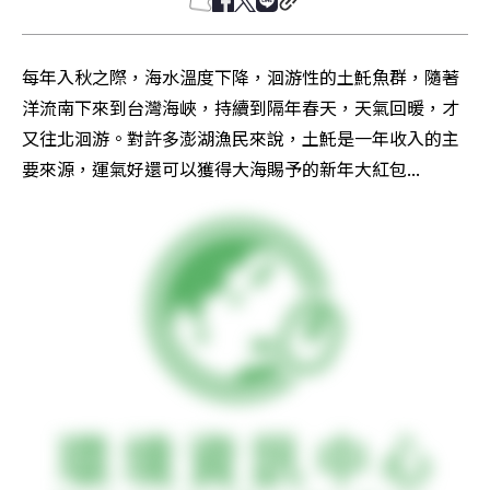
每年入秋之際，海水溫度下降，洄游性的土魠魚群，隨著
洋流南下來到台灣海峽，持續到隔年春天，天氣回暖，才
又往北洄游。對許多澎湖漁民來說，土魠是一年收入的主
要來源，運氣好還可以獲得大海賜予的新年大紅包...