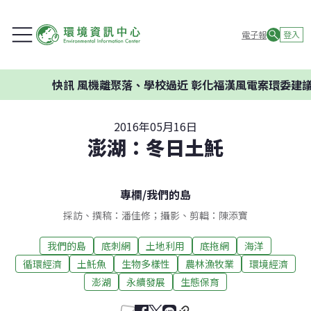
電子報
登入
快訊
風機離聚落、學校過近 彰化福漢風電案環委建議不應
2016年05月16日
澎湖：冬日土魠
專欄
/
我們的島
採訪、撰稿：潘佳修；攝影、剪輯：陳添寶
我們的島
底刺網
土地利用
底拖網
海洋
循環經濟
土魠魚
生物多樣性
農林漁牧業
環境經濟
澎湖
永續發展
生態保育