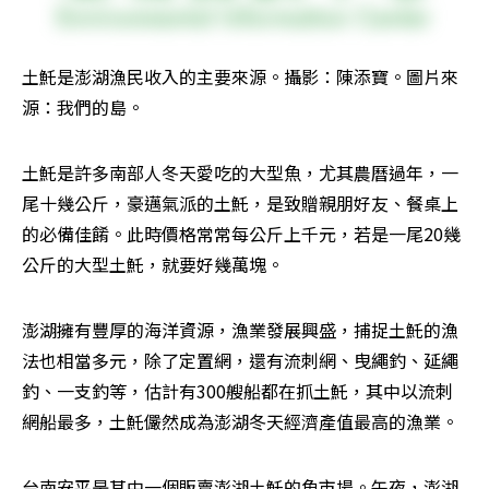
土魠是澎湖漁民收入的主要來源。攝影：陳添寶。圖片來
源：我們的島。
土魠是許多南部人冬天愛吃的大型魚，尤其農曆過年，一
尾十幾公斤，豪邁氣派的土魠，是致贈親朋好友、餐桌上
的必備佳餚。此時價格常常每公斤上千元，若是一尾20幾
公斤的大型土魠，就要好幾萬塊。
澎湖擁有豐厚的海洋資源，漁業發展興盛，捕捉土魠的漁
法也相當多元，除了定置網，還有流刺網、曳繩釣、延繩
釣、一支釣等，估計有300艘船都在抓土魠，其中以流刺
網船最多，土魠儼然成為澎湖冬天經濟產值最高的漁業。
台南安平是其中一個販賣澎湖土魠的魚市場。午夜，澎湖