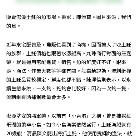
販賣澎湖土魠的魚市場。攝影：陳添寶。圖片來源：我們
的島。
近年來宅配普及，魚販也看到了商機，因而擴大了吃土魠
的族群，土魠價格也跟著水漲船高。丸珠商行對面的莊嘉
榮，就是運用宅配進貨、銷售。魚的鮮度好不好，跟來
源、漁法、作業天數等等都有關。莊嘉榮認為，流刺網抓
的土魠品質較穩定、鮮度也都不錯。陳澤信則表示，以永
續生態來說，一支釣、拖釣會比較好，因為一次釣一隻，
流刺網有時捕獲數量會太多。
澎湖望安的將軍嶼，以前有「小香港」之稱，曾是捕撈紅
珊瑚的繁華小島。如今小島漁業依然盛行，土魠漁船就有
20幾艘。清晨陳文龍出海抓土魠，他使用曳繩釣漁法，就