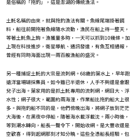
是俗稱的「拖釣」，這是澎湖的傳統漁法。
土魠名稱的由來，就與拖釣漁法有關。魚線尾端掛著餌
料，船往前開拖著魚線隨水流動，漁民在船上待一整天，
等著土魠魚上鉤。漁獲量多時，一天可以抓到10幾條。加
上現在科技進步，衛星導航、通訊發達，有魚互相通報，
曾經有同時海面出現一兩百艘漁船的盛況。
另一種捕捉土魠的大宗是流刺網。68歲的葉水上，早年跑
遠洋當珊瑚採集員。如今雖已半退休，人手不夠還是會跟
兒子出海。葉家用的是抓土魠專用的流刺網，網目大、浮
水性；網子很大，範圍約兩海浬，作業船比拖釣船大上很
多。與拖釣船不同的是，他們傍晚出海，將網子放到茫茫
大海後，在黑夜中停船，隨著海水載浮載沈。兩小時後，
等到潮水轉向，船長一聲令下，開始收網。是大豐收還是
空歡喜，得到起網那刻才知分曉。這些全憑船長經驗，包