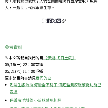
海，順利繁衍後代；人們也因而能擁有豐厚營收，魚與
人，一起世世代代永續生存。
參考資料
※本文轉載自我們的島
【澎湖-冬日土魠】
05/16(一) 22：00首播

05/21(六) 11：00重播

更多節目內容請見
我們的島
澎湖生態浩劫 海膽全不見了 海底監測發現繁衍功能已
崩潰
保護海洋創舉 小琉球禁用刺網