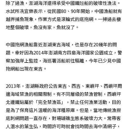
除了過漁，澎湖海洋還得承受中國鐵殻船的破壞性漁法。
水試所冼宜樂表示，從民國80、90年開始，中國漁船就有
越界捕魚現象，作業方式是滾輪式的底拖網。一掃過去棲
地整個破壞，魚沒有家，魚就沒了。
中國拖網漁船靠近澎湖東吉海域，也是存在20幾年的問
題。幸好因為2014年澎湖南方四島海洋國家公園成立，警
察加強岸上監控，海巡署派船前往驅離，今年已少見中國
拖網船出現在東吉。
2013年，澎湖縣政府公告東吉、西吉、東嶼坪、西嶼坪周
邊海域禁漁的相關限制。有不同層級的禁漁管制，西嶼坪
北邊鐵鉆屬於「完全禁漁區」，禁止任何漁業活動，目的
是為了保育這片溫暖的海洋種原庫。但是，當地傳統漁撈
底刺網問題一直存在，對珊瑚礁生態系破壞力大。常帶客
人潛水的葉生弘，時間許可時就會找時間去海中清網子，