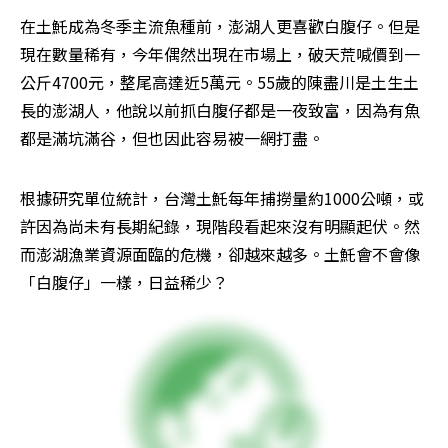
在土魠成為冬季主流魚種前，澎湖人更喜歡白腹仔。但是
現在數量稀有，今年偶然出現在市場上，破天荒喊價到一
公斤4700元，整尾高達近5萬元。55歲的陳盡川是土生土
長的澎湖人，他說以前抓白腹仔都是一夜致富，因為有魚
都是滿坑滿谷，但也因此容易被一網打盡。
根據研究單位統計，台灣土魠每年捕撈量約1000公噸，或
許因為尚未有長期紀錄，現階段看起來沒有明顯起伏。然
而澎湖漁業資源面臨的危機，卻越來越多。土魠會不會像
「白腹仔」一樣，日益稀少？