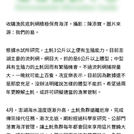
收購漁民底刺網積極保育海洋。攝影：陳添寶。圖片來
源：我們的島。
根據水試所研究，土魠3公斤以上便有生殖能力。目前澎
湖主要的流刺網，網目大，抓的是6公斤以上體型；中型
具有生殖力的土魠因而有繁殖機會。不過流刺網捕撈量
大，一晚就可能上百隻。冼宜樂表示，目前因為數據還不
是那麼充足，沒辦法明確說怎樣的體型不能抓。希望過兩
年更瞭解土魠，或許可研擬適當的漁業管制。
4月，澎湖海水溫度逐漸升高，土魠魚群遠離近岸，完成
傳宗接代任務，漸次北返。期盼經過科學家研究、公部門
落實海洋管理，讓土魠魚群每年都會回來享用這片豐饒大