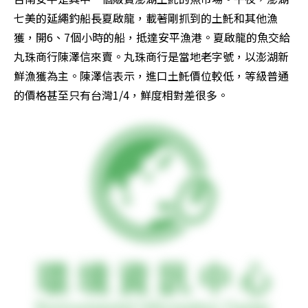
七美的延繩釣船長夏啟龍，載著剛抓到的土魠和其他漁
獲，開6、7個小時的船，抵達安平漁港。夏啟龍的魚交給
丸珠商行陳澤信來賣。丸珠商行是當地老字號，以澎湖新
鮮漁獲為主。陳澤信表示，進口土魠價位較低，等級普通
的價格甚至只有台灣1/4，鮮度相對差很多。