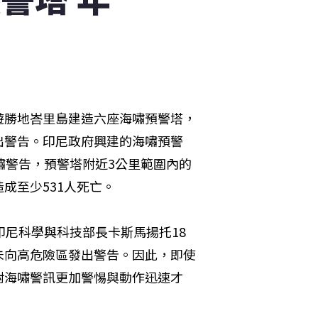
遊勝地峇里島建造六座海嘯預警塔，
出警告。印尼政府興建的海嘯預警
嘯警告，預警塔附近3公里範圍內的
成至少531人死亡。
印尼科學與科技部長卡斯馬揚托18
未向高危險區發出警告。因此，即使
對海嘯警訊更加警惕與動作迅速才