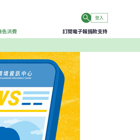
登入
綠色消費
訂閱電子報
捐款支持