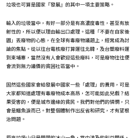
垃圾也可算是國家『發展』的其中一項主要策略。
輸入的垃圾當中，有好一部分是有高濃度毒性，甚至有放
射性的，所以便以理由輸出口處理。這種「不要在自家後
園」丟廢物的心態，在全球有毒廢物議題上，經常成為討
論的焦點。從以往台電核廢打算運往北韓，及台塑廢料運
到柬埔寨，當然沒有人會歡迎這些廢料，可是廢物往往便
會流到無力議價的貧困社區當中。
固然這些國家會給發展中國家一些「處理」的費用，可是
大家都知道處理有毒廢物成本高昂，怎可能如此兒戲？結
果受害的，便是城市邊緣的貧民。我們對他們的憐憫，只
會是鱷魚淚而已。對整個體制作出反省和研究，才有望根
治問題。
原來垃圾山只是問題的冰山一角，當中涉及的利益關係，