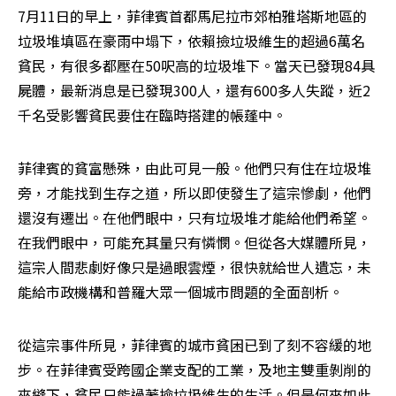
7月11日的早上，菲律賓首都馬尼拉市郊柏雅塔斯地區的
垃圾堆填區在豪雨中塌下，依賴撿垃圾維生的超過6萬名
貧民，有很多都壓在50呎高的垃圾堆下。當天已發現84具
屍體，最新消息是已發現300人，還有600多人失蹤，近2
千名受影響貧民要住在臨時搭建的帳蓬中。
菲律賓的貧富懸殊，由此可見一般。他們只有住在垃圾堆
旁，才能找到生存之道，所以即使發生了這宗慘劇，他們
還沒有遷出。在他們眼中，只有垃圾堆才能給他們希望。
在我們眼中，可能充其量只有憐憫。但從各大媒體所見，
這宗人間悲劇好像只是過眼雲煙，很快就給世人遺忘，未
能給市政機構和普羅大眾一個城市問題的全面剖析。
從這宗事件所見，菲律賓的城市貧困已到了刻不容緩的地
步。在菲律賓受跨國企業支配的工業，及地主雙重剝削的
夾縫下，貧民只能過著撿垃圾維生的生活。但是何來如此