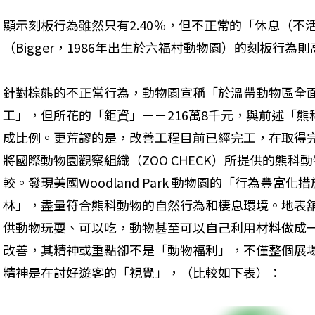
顯示刻板行為雖然只有2.40％，但不正常的「休息（不活
（Bigger，1986年出生於六福村動物園）的刻板行為則高達
針對棕熊的不正常行為，動物園宣稱「於溫帶動物區全
工」，但所花的「鉅資」－－216萬8千元，與前述「
成比例。更荒謬的是，改善工程目前已經完工，在取得
將國際動物園觀察組織（ZOO CHECK）所提供的熊
較。發現美國Woodland Park 動物園的「行為豐
林」，盡量符合熊科動物的自然行為和棲息環境。地表
供動物玩耍、可以吃，動物甚至可以自己利用材料做成
改善，其精神或重點卻不是「動物福利」，不僅整個展
精神是在討好遊客的「視覺」，（比較如下表）：