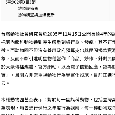
5款902項3目3節

            雜項設備費

            動物購置與血緣更新 
台灣動物社會研究會於2005年11月15日公開長達4年
把園內熊科動物養到產生嚴重刻板行為、發瘋，其不正
徵。而動物園不但沒有善用政府預算支出與民間捐款資
象，反而不斷引進明星物種當作「商品」炒作。針對民
於大衆傳播媒體、官方網站，以及電子信箱回應，認為
實」，且園方非常重視動物行為豐富化設施，目前正進
云。 
木柵動物園甚至表示：對於每一隻熊科動物，包括臺灣
為表現，均曾進行例行之年度行為觀察，每一種動物或