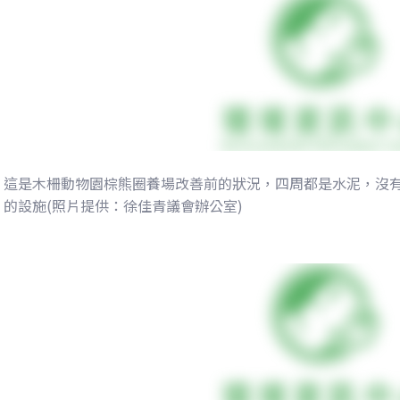
這是木柵動物園棕熊圈養場改善前的狀況，四周都是水泥，沒
的設施(照片提供：徐佳青議會辦公室)