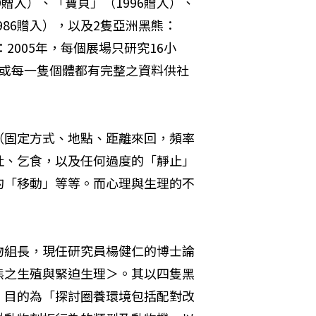
贈入）、「寶貝」（1996贈入）、
986贈入），以及2隻亞洲黑熊：
2005年，每個展場只研究16小
物或每一隻個體都有完整之資料供社
（固定方式、地點、距離來回，頻率
吐、乞食，以及任何過度的「靜止」
的「移動」等等。而心理與生理的不
物組長，現任研究員楊健仁的博士論
熊之生殖與緊迫生理＞。其以四隻黑
，目的為「探討圈養環境包括配對改