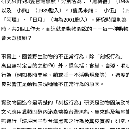
研究只針對3隻台灣黑熊，分別名為：「黑梅蓓」（1989
以及「小熊」（1989贈入）。1隻馬來熊：「小伍」（1
「阿理」、「日月」（均為2001贈入）。研究時間則為：
時，共2個工作天，而這就是動物園說的－－每一種動
會大眾檢驗？ 
事實上，圈養野生動物的不正常行為，除「刻板行為」
高且無特定目的之動作）外，還包括：食糞、自殘、嘔
行為（例如長時間坐、躺或睡—不活動現象等），過度
良影響正是動物表現種種不正常行為的原因。 
實動物園迄今最清楚的「刻板行為」研究是動物園前動
文＜應用糞類固醇內泌素監控台灣黑熊、馬來熊及無尾
熊進行「環境因子對台灣黑熊之行為及糞皮質醇」研究