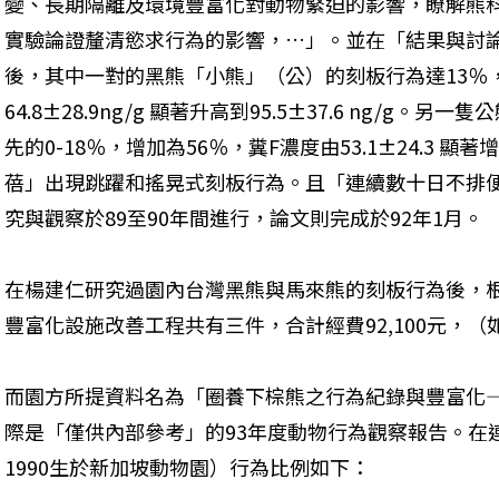
變、長期隔離及環境豐富化對動物緊迫的影響，瞭解熊
實驗論證釐清慾求行為的影響，…」。並在「結果與討
後，其中一對的黑熊「小熊」（公）的刻板行為達13％
64.8±28.9ng/g 顯著升高到95.5±37.6 ng/g
先的0-18％，增加為56％，糞F濃度由53.1±24.3 顯著增
蓓」出現跳躍和搖晃式刻板行為。且「連續數十日不排
究與觀察於89至90年間進行，論文則完成於92年1月。 
在楊建仁研究過園內台灣黑熊與馬來熊的刻板行為後，
豐富化設施改善工程共有三件，合計經費92,100元，（
而園方所提資料名為「圈養下棕熊之行為紀錄與豐富化—2
際是「僅供內部參考」的93年度動物行為觀察報告。在連續
1990生於新加坡動物園）行為比例如下：