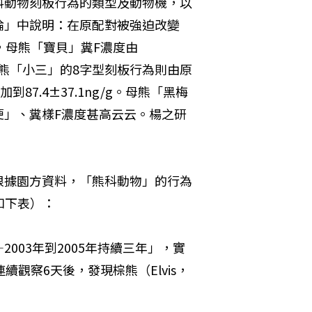
科動物刻板行為的類型及動物機，以
論」中說明：在原配對被強迫改變
，母熊「寶貝」糞F濃度由
。另一隻公熊「小三」的8字型刻板行為則由原
加到87.4±37.1ng/g。母熊「黑梅
便」、糞樣F濃度甚高云云。楊之研
根據園方資料，「熊科動物」的行為
如下表）： 
003年到2005年持續三年」，實
觀察6天後，發現棕熊（Elvis，