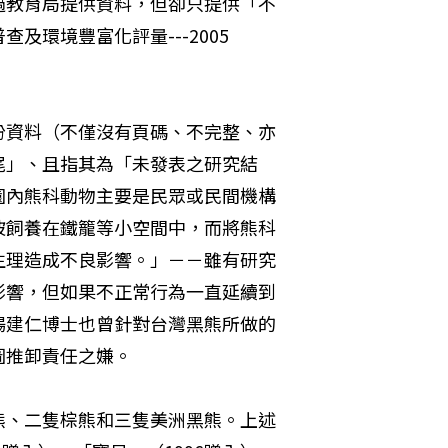
過教育局提供資料，但卻只提供「不
環境豐富化評量---2005
份資料（不僅沒有頁碼、不完整、亦
尾」、且指其為「未發表之研究結
園內熊科動物主要是民眾或民間機構
被飼養在鐵籠等小空間中，而將熊科
生理造成不良影響。」－－雖有研究
影響，但如果不正常行為一直延續到
楊建仁博士也曾針對台灣黑熊所做的
推卸責任之嫌。 
熊、二隻棕熊和三隻美洲黑熊。上述