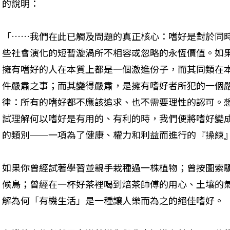
的說明： 
「……我們在此已觸及問題的真正核心：嗜好是對於同
些社會演化的短暫漩渦所不相容或忽略的永恆價值。如
擁有嗜好的人在本質上都是一個激進份子，而其同類在
件嚴肅之事；而其變得嚴肅，是擁有嗜好者所犯的一個
律：所有的嗜好都不應該追求、也不需要理性的認可。
試理解何以嗜好是有用的、有利的時，我們便將嗜好變
的類別──一項為了健康、權力和利益而進行的『操練
如果你曾經試著學習並親手栽種過一株植物；曾按圖索
候鳥；曾經在一杯好茶裡喝到焙茶師傅的用心、土壤的
解為何「有機生活」是一種讓人樂而為之的絕佳嗜好。 