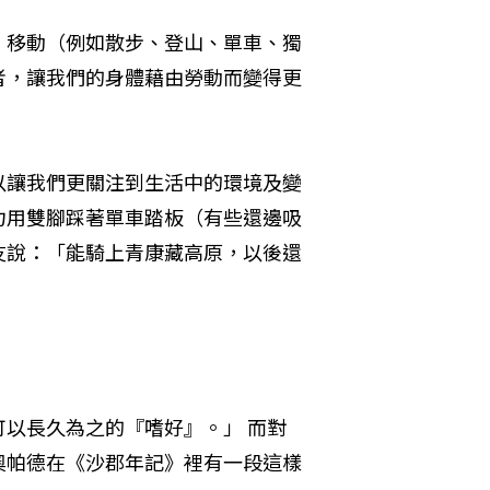
”移動（例如散步、登山、單車、獨
者，讓我們的身體藉由勞動而變得更
以讓我們更關注到生活中的環境及變
力用雙腳踩著單車踏板（有些還邊吸
友說：「能騎上青康藏高原，以後還
以長久為之的『嗜好』。」 而對
奧帕德在《沙郡年記》裡有一段這樣