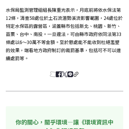
水保局監測管理組組長陳重光表示，月底前將依水保法第
12條，清查58處位於土石流潛勢溪流影響範圍，24處位於
特定水保區的露營區，涵蓋縣市包括新北、桃園、新竹、
苗栗、台中、南投。一旦違法，可由縣市政府依同法第33
條處以6～30萬不等金額。至於懲處能不能收到杜絕濫墾
的效果，端看地方政府制訂的裁罰基準，包括可不可以連
續處罰等。
你的關心，關乎環境—讓《環境資訊中