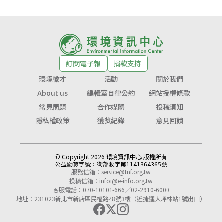
訂閱電子報
捐款支持
環境徵才
活動
關於我們
About us
編輯室自律公約
網站授權條款
常見問題
合作媒體
投稿須知
隱私權政策
獲獎紀錄
意見回饋
© Copyright 2026 環境資訊中心 版權所有
公益勸募字號：
衛部救字第1141364365號
服務信箱：
service@tnf.org.tw
投稿信箱：
infor@e-info.org.tw
客服電話：070-10101-666／02-2910-6000
地址：231023新北市新店區民權路48號3樓（近捷運大坪林站1號出口）