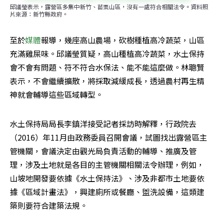
邱議瑩表示，露營區多集中新竹、苗栗山區，沒有一處符合相關法令。資料照
片來源：新竹縣政府。
至於
媒體
報導，幾座高山農場，砍樹種植高冷蔬菜，山區
充滿雞屎味。邱議瑩質疑，高山種植高冷蔬菜，水土保持
會不會有問題、符不符合水保法、能不能這麼做。林聰賢
表示，不會繼續擴散，將採取減緩成長，透過農村再生精
神就會輔導這些區域轉型。
水土保持局局長李鎮洋接受記者採訪時解釋，行政院去
（2016）年11月由政務委員召開會議，試圖找出露營區主
管機關，會議決定由觀光局負責活動的輔導、推廣及管
理，涉及土地就是各目的主管機關相關法令辦理，例如，
山坡地開發要依據《水土保持法》、涉及非都市土地要依
據《區域計畫法》，興建廁所或餐廳、盥洗設備，這類建
築則要符合建築法規。