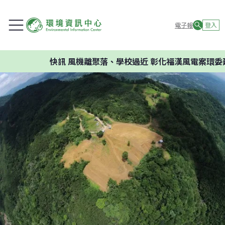
電子報
登入
快訊
風機離聚落、學校過近 彰化福漢風電案環委建議不