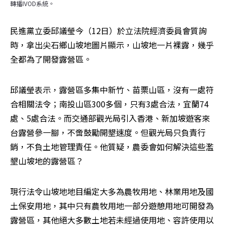
轉播IVOD系統。
民進黨立委邱議瑩今（12日）於立法院經濟委員會質詢
時，拿出尖石鄉山坡地圖片顯示，山坡地一片裸露，幾乎
全都為了開發露營區。
邱議瑩表示，露營區多集中新竹、苗栗山區，沒有一處符
合相關法令；南投山區300多個，只有3處合法，宜蘭74
處、5處合法。而交通部觀光局引入香港、新加坡遊客來
台露營參一腳，不啻鼓勵開墾速度。但觀光局只負責行
銷，不負土地管理責任。他質疑，農委會如何解決這些濫
墾山坡地的露營區？
現行法令山坡地地目編定大多為農牧用地、林業用地及國
土保安用地，其中只有農牧用地一部分遊憩用地可開發為
露營區，其他絕大多數土地若未經過使用地、容許使用以