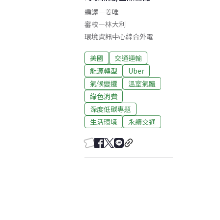
編譯
—
姜唯
審校
—
林大利
環境資訊中心綜合外電
美國
交通運輸
能源轉型
Uber
氣候變遷
溫室氣體
綠色消費
深度低碳專題
生活環境
永續交通