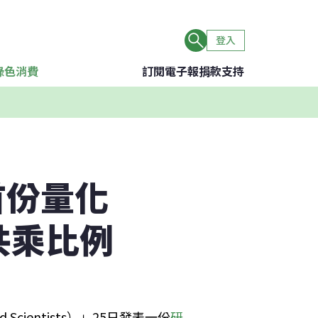
登入
綠色消費
訂閱電子報
捐款支持
首份量化
共乘比例
Scientists）」25日發表一份
研