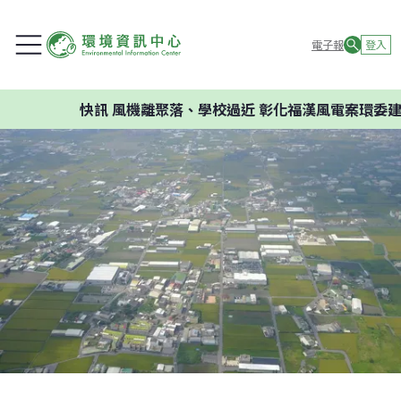
電子報
登入
快訊
風機離聚落、學校過近 彰化福漢風電案環委建議不應開