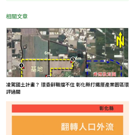
相關文章
凌駕國土計畫？ 環委辭職擋不住 彰化縣打鐵厝產業園區環
評過關