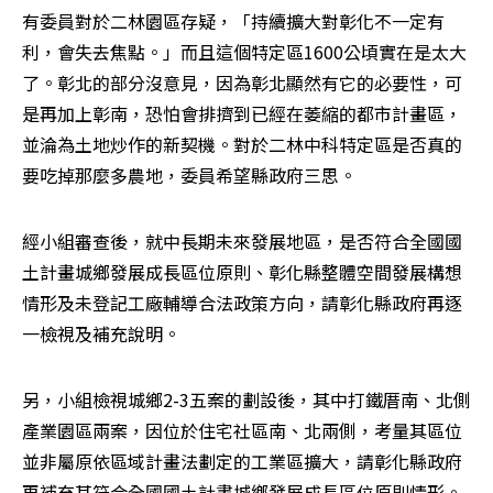
有委員對於二林園區存疑，「持續擴大對彰化不一定有
利，會失去焦點。」而且這個特定區1600公頃實在是太大
了。彰北的部分沒意見，因為彰北顯然有它的必要性，可
是再加上彰南，恐怕會排擠到已經在萎縮的都市計畫區，
並淪為土地炒作的新契機。對於二林中科特定區是否真的
要吃掉那麼多農地，委員希望縣政府三思。
經小組審查後，就中長期未來發展地區，是否符合全國國
土計畫城鄉發展成長區位原則、彰化縣整體空間發展構想
情形及未登記工廠輔導合法政策方向，請彰化縣政府再逐
一檢視及補充說明。
另，小組檢視城鄉2-3五案的劃設後，其中打鐵厝南、北側
產業園區兩案，因位於住宅社區南、北兩側，考量其區位
並非屬原依區域計畫法劃定的工業區擴大，請彰化縣政府
再補充其符合全國國土計畫城鄉發展成長區位原則情形。