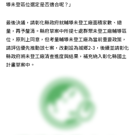
導未登區位選定是否適合呢？」
最後決議，請彰化縣政府就輔導未登工廠面積家數、總
量，再予釐清。縣府草案中所提七處群聚未登工廠輔導區
位，原則上同意，但考量輔導未登工廠為當前重要政策，
請評估優先推動該七案，改劃設為城鄉2-3，後續並請彰化
縣政府將未登工廠清查進度與結果，補充納入彰化縣國土
計畫草案中。