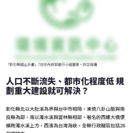
「彰化縣國土計畫」7日在內政部進行小組審查。許芷榕攝
人口不斷流失、都市化程度低 規
劃重大建設就可解決？
彰化縣北以大肚溪為界與台中市相隔，東倚八卦山脈與南
投縣為鄰，南以濁水溪與雲林縣相鄰，著名的西螺大橋便
橫跨濁水溪上方，西濱為台灣海峽，全縣行政轄區包括26