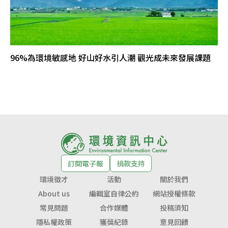
96%為環境敏感地 好山好水引人潮 觀光成未來發展課題
訂閱電子報
捐款支持
環境徵才
活動
關於我們
About us
編輯室自律公約
網站授權條款
常見問題
合作媒體
投稿須知
隱私權政策
獲獎紀錄
意見回饋