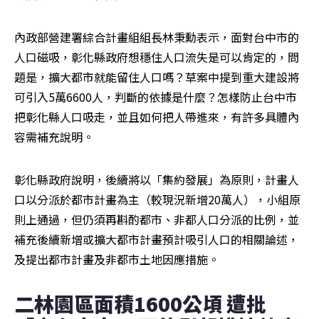
內政部營建署綜合計畫組組長林秉勳表示，面對台中市的
人口磁吸，彰化縣政府想穩住人口流失是可以肯定的，問
題是，擴大都市就能留住人口嗎？草案中提到重大建設將
可引入5萬6600人，判斷的依據是什麼？怎樣防止台中市
把彰化縣人口吸走，並且如何把人帶進來，有許多具體內
容需補充說明。
彰化縣政府說明，後續將以「集約發展」為原則，計畫人
口以分派於都市計畫為主（較現況新增20萬人），小組原
則上通過，但仍須再斟酌都市、非都人口分派的比例，並
補充後續新增或擴大都市計畫預計吸引人口的相關論述，
及提出都市計畫及非都市土地因應措施。
二林園區面積1600公頃 遭批