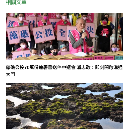
相關文章
藻礁公投70萬份連署書送件中選會 潘忠政：即刻開啟溝通
大門