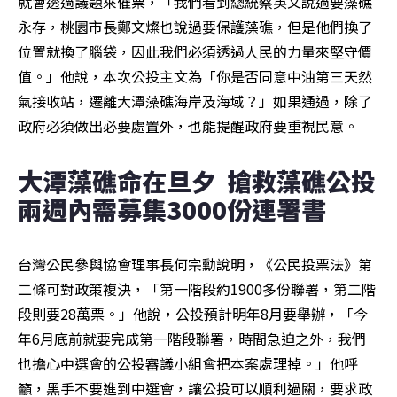
就會透過議題來催票，「我們看到總統蔡英文說過要藻礁
永存，桃園市長鄭文燦也說過要保護藻礁，但是他們換了
位置就換了腦袋，因此我們必須透過人民的力量來堅守價
值。」他說，本次公投主文為「你是否同意中油第三天然
氣接收站，遷離大潭藻礁海岸及海域？」如果通過，除了
政府必須做出必要處置外，也能提醒政府要重視民意。
大潭藻礁命在旦夕  搶救藻礁公投
兩週內需募集3000份連署書
台灣公民參與協會理事長何宗勳說明，《公民投票法》第
二條可對政策複決，「第一階段約1900多份聯署，第二階
段則要28萬票。」他說，公投預計明年8月要舉辦，「今
年6月底前就要完成第一階段聯署，時間急迫之外，我們
也擔心中選會的公投審議小組會把本案處理掉。」他呼
籲，黑手不要進到中選會，讓公投可以順利過關，要求政