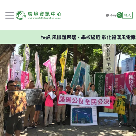
電子報
登入
快訊
風機離聚落、學校過近 彰化福漢風電案環委