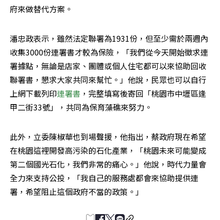
府來做替代方案。
潘忠政表示，雖然法定聯署為1931份，但至少需於兩週內
收集3000份連署書才較為保險，「我們從今天開始徵求連
署據點，無論是店家、團體或個人住宅都可以來協助回收
聯署書，懇求大家共同來幫忙。」他說，民眾也可以自行
上網下載列印
連署書
，完整填寫後寄回「桃園市中壢區逢
甲二街33號」，共同為保育藻礁來努力。
此外，立委陳椒華也到場聲援，他指出，蔡政府現在希望
在桃園這裡開發高污染的石化產業，「桃園未來可能變成
第二個國光石化，我們非常的痛心。」他說，時代力量會
全力來支持公投，「我自己的服務處都會來協助提供連
署，希望阻止這個政府不當的政策。」