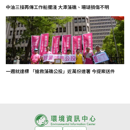
中油三接再傳工作船擱淺 大潭藻礁、珊瑚損傷不明
一週就達標 「搶救藻礁公投」近萬份連署 今提案送件