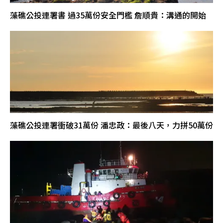
藻礁公投連署書 過35萬份安全門檻 詹順貴：溝通的開始
藻礁公投連署衝破31萬份 潘忠政：最後八天，力拼50萬份