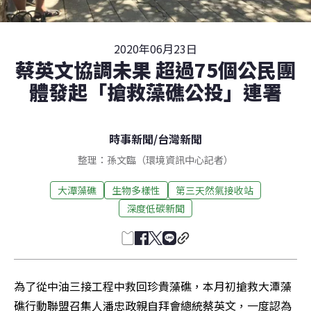
2020年06月23日
蔡英文協調未果 超過75個公民團
體發起「搶救藻礁公投」連署
時事新聞
/
台灣新聞
整理：孫文臨（環境資訊中心記者）
大潭藻礁
生物多樣性
第三天然氣接收站
深度低碳新聞
為了從中油三接工程中救回珍貴藻礁，本月初搶救大潭藻
礁行動聯盟召集人潘忠政親自拜會總統蔡英文，一度認為