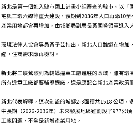
新北是第一個進入縣市國土計畫小組審查的縣市。以「
宅與三環六線等重大建設，預期到2036年人口再添10至4
產業用地都會再增加。由城鄉局副局長黃國峰領軍進入大
環境法律人協會專員黃子芸指出，新北人口雖還在增加
縮，住商需求應再檢討。
新北將三峽鶯歌列為輔導違章工廠進駐的區域，雖有環
所有違章工廠都要輔導遷廠，還是應配合新北產業政策而
新北代表解釋，這次劃設的城鄉2-3面積共1518 公頃
中長期（2026-2036年）未來發展地區雖劃設了977
工廠問題，不全是新增產業用地。 