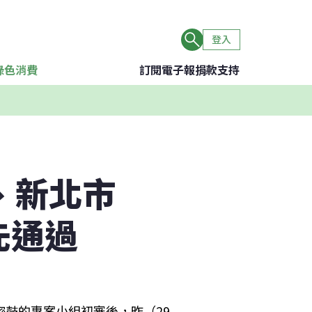
登入
綠色消費
訂閱電子報
捐款支持
、新北市
先通過
密鼓的專案小組初審後，昨（29