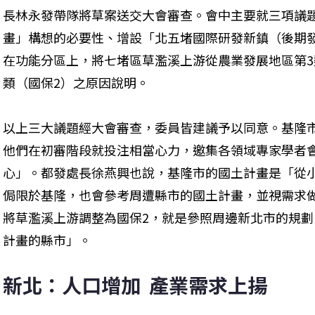
長林永發帶隊將草案送交大會審查。會中主要就三項議
畫」構想的必要性、增設「北五堵國際研發新鎮（後期
在功能分區上，將七堵區草濫溪上游從農業發展地區第3
類（國保2）之原因說明。
以上三大議題經大會審查，委員皆建議予以同意。基隆
他們在初審階段就投注相當心力，邀集各領域專家學者
心」。都發處長徐燕興也說，基隆市的國土計畫是「從
侷限於基隆，也會參考周遭縣市的國土計畫，並視需求
將草濫溪上游調整為國保2，就是參照周邊新北市的規
計畫的縣市」。
新北：人口增加  產業需求上揚