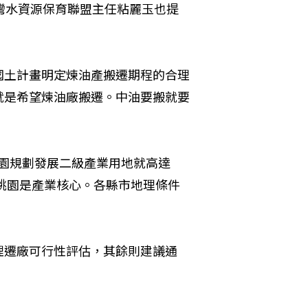
灣水資源保育聯盟主任粘麗玉也提
國土計畫明定煉油產搬遷期程的合理
就是希望煉油廠搬遷。中油要搬就要
桃園規劃發展二級產業用地就高達
、桃園是產業核心。各縣市地理條件
理遷廠可行性評估，其餘則建議通