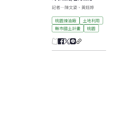
記者
—
陳文姿
、
黃鈺婷
桃園煉油廠
土地利用
縣市國土計畫
桃園