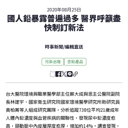
2020年08月25日
國人鉛暴露普遍過多 醫界呼籲盡
快制訂新法
時事新聞
/
編輯直送
污染治理
含鉛產品
台大醫院環境與職業醫學部主任蘇大成與恩主公醫院副院
長林建宇、國家衛生研究院國家環境醫學研究所助研究員
黃柏菁等人組成研究團隊，分析追蹤738位平均21歲成年
人體內鉛濃度與血管疾病的關聯性，發現尿中鉛濃度愈
高，頸動脈中內皮層厚度愈厚，增加約14%。調查發現，