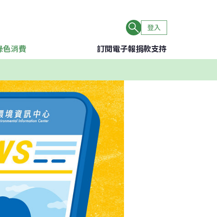
登入
綠色消費
訂閱電子報
捐款支持