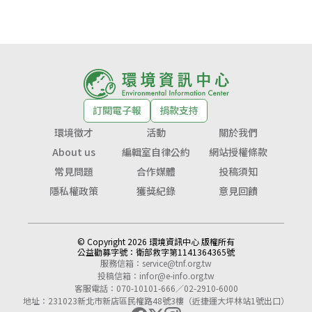
訂閱電子報
捐款支持
環境徵才
活動
關於我們
About us
編輯室自律公約
網站授權條款
常見問題
合作媒體
投稿須知
隱私權政策
獲獎紀錄
意見回饋
© Copyright 2026 環境資訊中心 版權所有
公益勸募字號：
衛部救字第1141364365號
服務信箱：
service@tnf.org.tw
投稿信箱：
infor@e-info.org.tw
客服電話：070-10101-666／02-2910-6000
地址：231023新北市新店區民權路48號3樓（近捷運大坪林站1號出口）