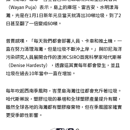
（Wayan Puja）表示，島上的庫塔、雷吉安、水明漾海
灘，光是在1月1日新年元旦當天就清出30噸垃圾，到了2
日甚至翻了一倍變成60噸。
普賈感嘆，「每天我們都會部署人員、卡車和推土機，一
直在努力清理海灘，但是垃圾不斷沖上岸。」與印尼海洋
污染研究人員展開合作的澳洲CSIRO首席科學家哈代斯蒂
（Denise Hardesty），透露這其實每年都會發生，並且
垃圾在過去10年當中一直在增加。
每年吹起西南季風時，峇里島海灘往往都會充斥著垃圾。
哈代斯蒂說，塑膠垃圾的暴增和全球塑膠產量提升有關，
雖然全球各地的海灘都有塑膠廢棄物，但在季風國家確實
更受季節性影響。