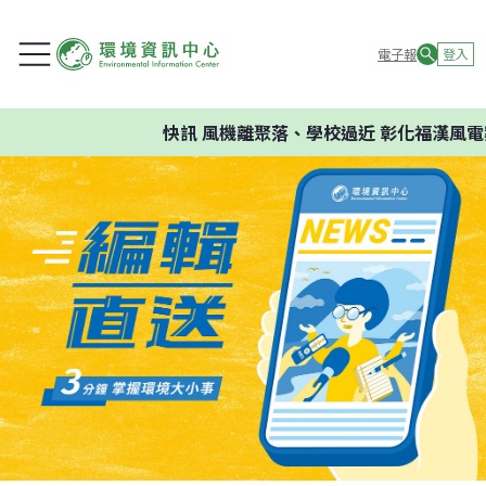
電子報
登入
快訊
風機離聚落、學校過近 彰化福漢風電