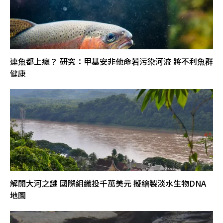
連魚都上癮？ 研究：甲基安非他命若污染河流 將不利魚群
健康
解開大河之謎 國際組織投千萬美元 擬繪製淡水生物DNA
地圖