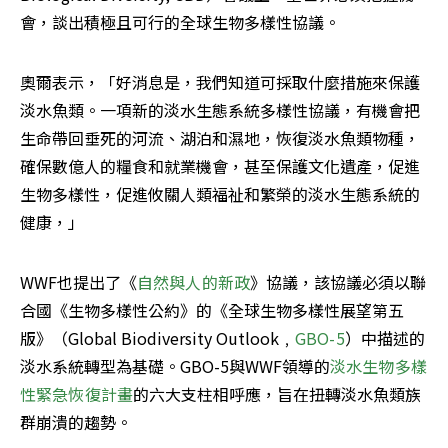
會，談出積極且可行的全球生物多樣性協議。
奧爾表示，「好消息是，我們知道可採取什麼措施來保護
淡水魚類。一項新的淡水生態系統多樣性協議，有機會把
生命帶回垂死的河流、湖泊和濕地，恢復淡水魚類物種，
確保數億人的糧食和就業機會，甚至保護文化遺產，促進
生物多樣性，促進攸關人類福祉和繁榮的淡水生態系統的
健康，」
WWF也提出了《
自然與人的新政
》協議，該協議必須以聯
合國《生物多樣性公約》的《全球生物多樣性展望第五
版》（Global Biodiversity Outlook﹐
GBO-5
）中描述的
淡水系統轉型為基礎。GBO-5與WWF領導的
淡水生物多樣
性緊急恢復計畫
的六大支柱相呼應，旨在扭轉淡水魚類族
群崩潰的趨勢。