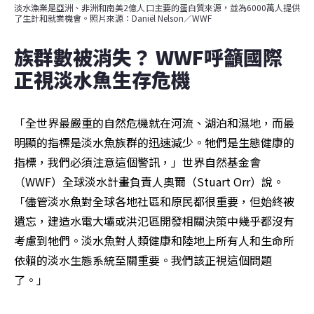
淡水漁業是亞洲、非洲和南美2億人口主要的蛋白質來源，並為6000萬人提供
了生計和就業機會。照片來源：Daniël Nelson／WWF
族群數被消失？ WWF呼籲國際
正視淡水魚生存危機
「全世界最嚴重的自然危機就在河流、湖泊和濕地，而最
明顯的指標是淡水魚族群的迅速減少。牠們是生態健康的
指標，我們必須注意這個警訊，」世界自然基金會
（WWF）全球淡水計畫負責人奧爾（Stuart Orr）說。
「儘管淡水魚對全球各地社區和原民都很重要，但始終被
遺忘，建造水電大壩或洪氾區開發相關決策中幾乎都沒有
考慮到牠們。淡水魚對人類健康和陸地上所有人和生命所
依賴的淡水生態系統至關重要。我們該正視這個問題
了。」