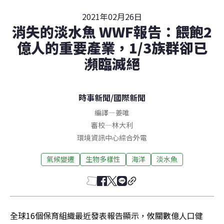
2021年02月26日
消失的淡水魚 WWF報告：餵飽2
億人的重要產業，1/3族群卻已
瀕臨滅絕
時事新聞
/
國際新聞
編譯
—
姜唯
審校
—
林大利
環境資訊中心綜合外電
氣候變遷
生物多樣性
海洋
淡水魚
全球16個保育組織最近發表報告顯示，攸關數億人口健