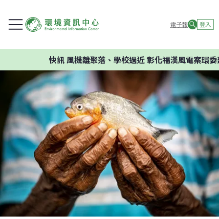
電子報
登入
快訊
風機離聚落、學校過近 彰化福漢風電案環委建議不應