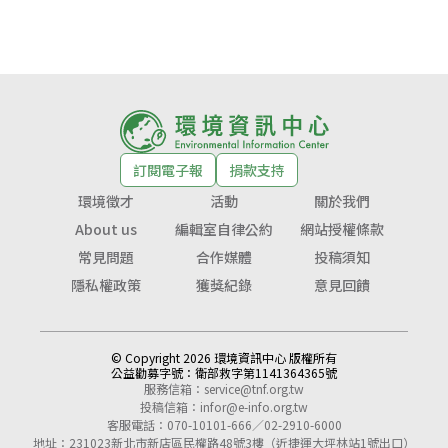
訂閱電子報
捐款支持
環境徵才
活動
關於我們
About us
編輯室自律公約
網站授權條款
常見問題
合作媒體
投稿須知
隱私權政策
獲獎紀錄
意見回饋
© Copyright 2026 環境資訊中心 版權所有
公益勸募字號：
衛部救字第1141364365號
服務信箱：
service@tnf.org.tw
投稿信箱：
infor@e-info.org.tw
客服電話：070-10101-666／02-2910-6000
地址：231023新北市新店區民權路48號3樓（近捷運大坪林站1號出口）