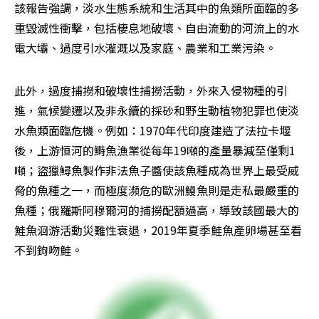
該報告強調，淡水生態系統和生活其中的魚類所面臨的多
重毀滅性衝擊，包括棲息地破壞、自由流動的河流上的水
電大壩、過度引水灌溉以及家庭、農業和工業污染。
此外，過度捕撈和破壞性捕撈活動，外來入侵物種的引
進，氣候變遷以及非永續的採砂和野生動植物犯罪也使淡
水魚類面臨危機。例如：1970年代印度建造了法拉卡堰
後，上游恒河的鰣魚漁業從每年19噸的產量暴減至僅剩1
噸；盜獵鱘魚製作非法魚子醬使該魚種成為世界上最受威
脅的魚種之一，而極度瀕危的歐洲鰻魚則是走私最嚴重的
魚種；俄羅斯阿穆爾河的捕撈配額過高，導致該國最大的
鮭魚洄游活動災難性衰退，2019年夏季鮭魚產卵場甚至看
不到鉤吻鮭。