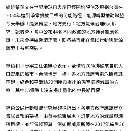
總統蔡英文在世界地球日表示已經開始評估及規劃台灣在
2050年達到淨零排放目標的可能路徑。能源轉型推動聯盟
今天舉辦「能源轉型，地方先行：地方氣候治理6大訴
求」記者會，會中公布44名不同政黨的地方議員響應名
單，未來會持續邀請連署，盼各縣市能在氣候行動與能源
轉型上有所突破。
綠色和平專案主任張皪心表示，全球約70%排碳來自於人
口密集的城市，台灣也是一樣，各地方政府普遍危機意識
不足；綠色和平盤點22個縣市提出的溫室氣體減量的方
案，其中15個縣市沒有提出量化的中長期目標。
綠色公民行動聯盟研究員魏揚指出，各地方政府應該建立
氣候會報的架構，由首長統籌局處，訂定地方的減量與調
適目標，並訂氣候預算，例如挪威奧斯陸在2017年編列36