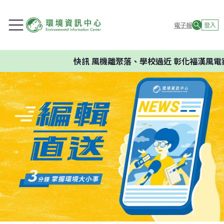
電子報
登入
快訊
風機離聚落、學校過近 彰化福漢風電案