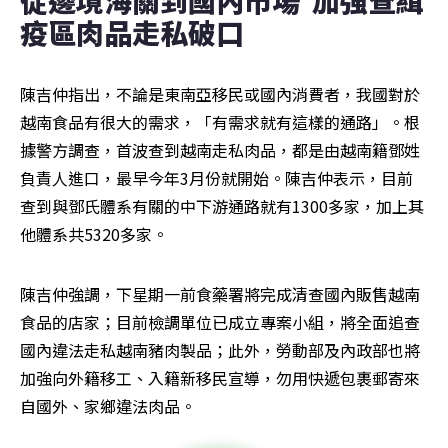
從邊境海關到國內市場  加強查緝
疫區肉品走私破口
陳吉仲指出，不論是東南亞移民或國內消費者，我國對於
越南食品有很大的需求，「有需求就有這樣的通路」。根
據警方調查，首波查到越南走私肉品，都是由越南籍鄧姓
負責人進口，最早今年3月份就開始。陳吉仲表示，目前
查到與鄧氏體系有關的中下游通路就有1300多家，加上其
他體系共5320多家。
陳吉仲強調，下星期一前食藥署將完成清查國內販售越南
食品的店家；目前檢調單位已成立專案小組，將全面追查
國內違法走私越南豬肉製品；此外，勞動部及內政部也將
加強向外籍移工、入籍新移民宣導，勿用快遞包裹郵寄來
自國外、家鄉違法肉品。