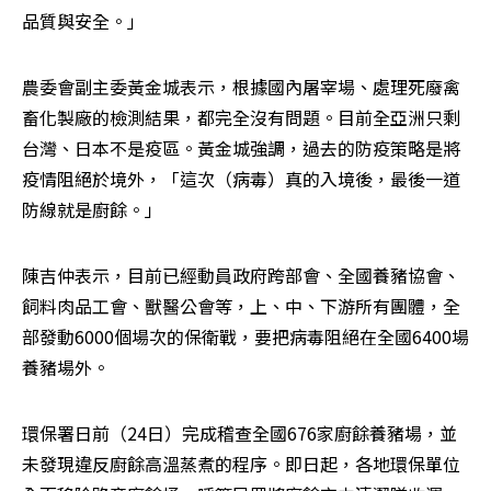
品質與安全。」
農委會副主委黃金城表示，根據國內屠宰場、處理死廢禽
畜化製廠的檢測結果，都完全沒有問題。目前全亞洲只剩
台灣、日本不是疫區。黃金城強調，過去的防疫策略是將
疫情阻絕於境外，「這次（病毒）真的入境後，最後一道
防線就是廚餘。」
陳吉仲表示，目前已經動員政府跨部會、全國養豬協會、
飼料肉品工會、獸醫公會等，上、中、下游所有團體，全
部發動6000個場次的保衛戰，要把病毒阻絕在全國6400場
養豬場外。
環保署日前（24日）完成稽查全國676家廚餘養豬場，並
未發現違反廚餘高溫蒸煮的程序。即日起，各地環保單位