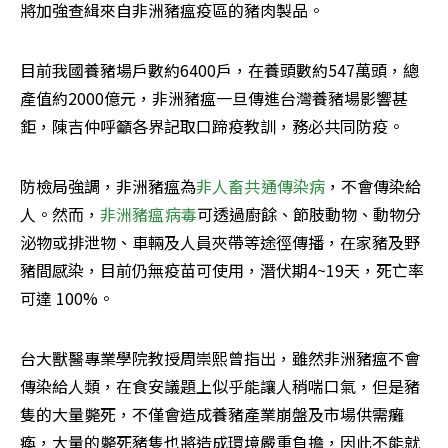
將加強查緝來自非洲豬瘟疫區的豬肉製品。
目前我國養豬場戶數約6400戶，在養頭數約547萬頭，總
產值約2000億元，非洲豬瘟一旦傳進台灣養豬場影響甚
鉅，陳吉仲呼籲各界記取口蹄疫教訓，務必共同防疫。
防檢局強調，非洲豬瘟為
非人畜共通傳染病
，不會傳染給
人。然而，
非洲豬瘟病毒
可透過廚餘、節肢動物、動物分
泌物或排泄物、車輛及人員夾帶等途徑傳播，在家豬及野
豬間感染，目前仍無疫苗可使用，潛伏期4~19天，死亡率
可達 100%。
台大獸醫專業學院教授周崇熙曾指出，雖然非洲豬瘟不會
傳染給人類，在食安議題上似乎能讓人稍喘口氣，但是豬
隻的大量斃死，不僅會造成養豬產業崩盤及市場供需癱
瘓，大量的斃死豬隻也將造成環境嚴重負擔，因此不能就