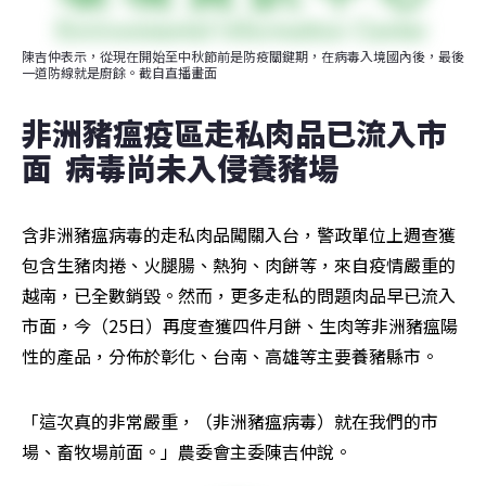
陳吉仲表示，從現在開始至中秋節前是防疫關鍵期，在病毒入境國內後，最後
一道防線就是廚餘。截自直播畫面
非洲豬瘟疫區走私肉品已流入市
面  病毒尚未入侵養豬場
含非洲豬瘟病毒的走私肉品闖關入台，警政單位上週查獲
包含生豬肉捲、火腿腸、熱狗、肉餅等，來自疫情嚴重的
越南，已全數銷毀。然而，更多走私的問題肉品早已流入
市面，今（25日）再度查獲四件月餅、生肉等非洲豬瘟陽
性的產品，分佈於彰化、台南、高雄等主要養豬縣市。
「這次真的非常嚴重，（非洲豬瘟病毒）就在我們的市
場、畜牧場前面。」農委會主委陳吉仲說。