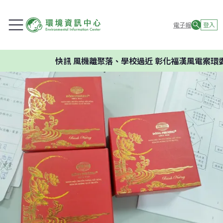
電子報
登入
快訊
風機離聚落、學校過近 彰化福漢風電案環委建議不