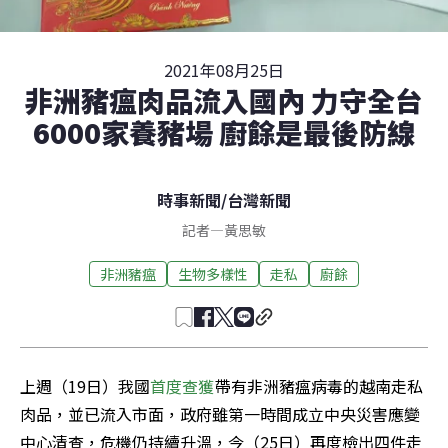
2021年08月25日
非洲豬瘟肉品流入國內 力守全台
6000家養豬場 廚餘是最後防線
時事新聞
/
台灣新聞
記者
—
黃思敏
非洲豬瘟
生物多樣性
走私
廚餘
上週（19日）我國
首度查獲
帶有非洲豬瘟病毒的越南走私
肉品，並已流入市面，政府雖第一時間成立中央災害應變
中心清查，危機仍持續升溫，今（25日）再度檢出四件走