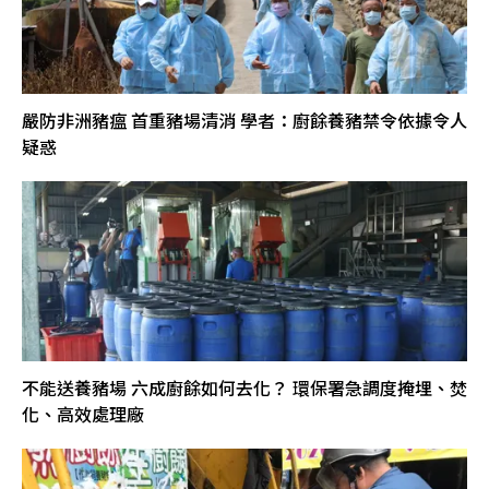
嚴防非洲豬瘟 首重豬場清消 學者：廚餘養豬禁令依據令人
疑惑
不能送養豬場 六成廚餘如何去化？ 環保署急調度掩埋、焚
化、高效處理廠