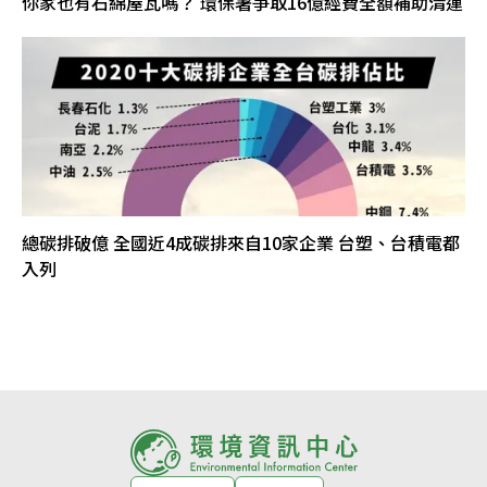
你家也有石綿屋瓦嗎？ 環保署爭取16億經費全額補助清運
總碳排破億 全國近4成碳排來自10家企業 台塑、台積電都
入列