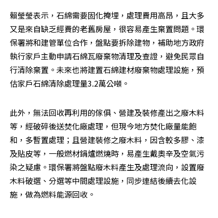
賴瑩瑩表示，石綿需要固化掩埋，處理費用高昂，且大多
又是來自缺乏經費的老舊房屋，很容易產生棄置問題。環
保署將和建管單位合作，盤點要拆除建物，補助地方政府
執行家戶主動申請石綿瓦廢棄物清理及查證，避免民眾自
行清除棄置。未來也將建置石綿建材廢棄物處理設施，預
估家戶石綿清除處理量3.2萬公噸。
此外，無法回收再利用的傢俱、營建及裝修產出之廢木料
等，經破碎後送焚化廠處理，但現今地方焚化廠量能飽
和，多暫置處理；且營建裝修之廢木料，因含較多膠、漆
及貼皮等，一般燃材鍋爐燃燒時，易產生戴奧辛及空氣污
染之疑慮。環保署將盤點廢木料產生及處理流向，設置廢
木料破選、分選等中間處理設施，同步連結後續去化設
施，做為燃料能源回收。