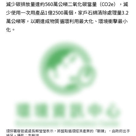
減少碳排放量達約560萬公噸二氧化碳當量（CO2e），減
少使用一次用產品1億2500萬個，家戶石綿清除處理量3.2
萬公噸等，以期達成物質循環利用最大化、環境衝擊最小
化。
環保署廢管處處長賴瑩瑩表示，將盤點循環經濟產業的「斷鏈」，由政府出手
補足。攝影：李蘇竣