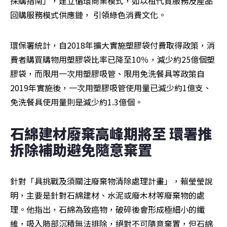
採購指南」，建立循環商業模式，如以租代買服務及產品
回購服務模式供應鏈， 引領綠色消費文化。
環保署統計，自2018年擴大實施塑膠袋付費取得政策，消
費者購買購物用塑膠袋比率已降至10％，減少約25億個塑
膠袋，而限用一次用塑膠吸管、限用免洗餐具等政策自
2019年實施後，一次用塑膠吸管使用量已減少約1億支、
免洗餐具使用量則是減少約1.3億個。
石綿建材廢棄高峰期將至 環署推
拆除補助避免隨意棄置
針對「具挑戰及須關注廢棄物清除處理計畫」，賴瑩瑩說
明，主要是針對石綿建材、水泥或廢木材等廢棄物的處
理。他指出，石綿為致癌物，破碎後會形成極細小的纖
維，吸入肺部沉積無法排除，絕對不可隨意棄置，但石綿