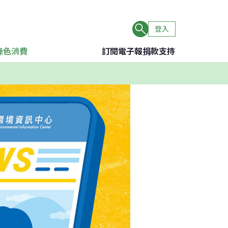
登入
綠色消費
訂閱電子報
捐款支持