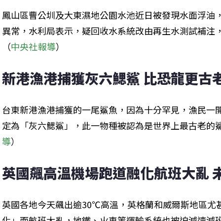
鳳山區曹公圳及大東濕地公園水池近日被發現水面浮油
異常，水利局表示，疑回收水系統改由再生水測試補注
（
中央社報導
）
新港漁港捕獲灰六鰓鯊 比恐龍更古
台東新港漁港捕獲的一尾鯊魚，因為十分罕見，漁民一
定為「灰六鰓鯊」，此一物種被認為是世界上最古老的
導
）
英國飆高溫機場跑道融化航班大亂 
英國各地今天飆出逾30℃高溫，英格蘭和威爾斯地區尤
化」而航班大亂，地鐵、火車等運輸系統也被迫減速減