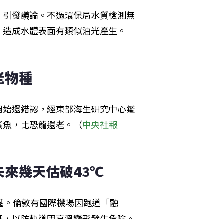
，引發議論。不過環保局水質檢測無
，造成水體表面有類似油光產生。
老物種
開始還錯認，經東部海生研究中心鑑
鯊魚，比恐龍還老。（
中央社報
未來幾天估破43℃
甚。倫敦有國際機場因跑道「融
班，以防軌道因高溫變形發生危險。