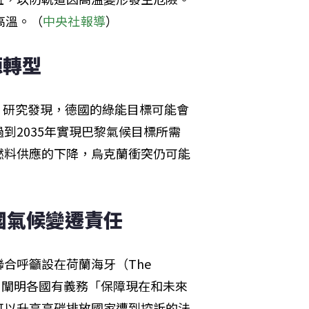
高溫。（
中央社報導
）
源轉型
de）研究發現，德國的綠能目標可能會
到2035年實現巴黎氣候目標所需
燃料供應的下降，烏克蘭衝突仍可能
國氣候變遷責任
呼籲設在荷蘭海牙（The 
Justice）闡明各國有義務「保障現在和未來
可以升高高碳排放國家遭到控訴的法