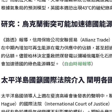
根據氣象局的預測模型，英國本週恐出現43℃的破紀錄
研究：烏克蘭衝突可能加速德國能
《路透》報導，信用保險公司安聯貿易（Allianz Tra
在中期內增加可再生能源在電力供應中的佔額，甚至超過
的佔額。儘管柏林決定重啟燃煤發電以彌補俄羅斯化石
會加速德國的綠色能源轉型。（
自由時報報導
）
太平洋島國籲國際法院介入 闡明各
太平洋島國領導人上週在斐濟高峰會後發表的聲明中，聯合
Hague）的國際法院（International Court of 
世代有免於遭受氣候變遷不利影響的權利」。期盼此舉