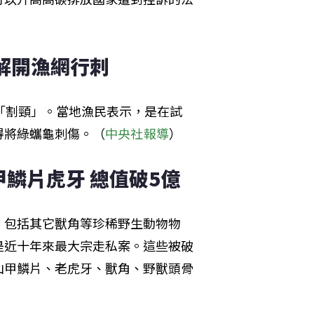
解開漁網行刺
「割頸」。當地漁民表示，是在試
得將綠蠵龜刺傷。（
中央社報導
）
鱗片虎牙 總值破5億
，包括其它獸角等珍稀野生動物物
也是近十年來最大宗走私案。這些被破
山甲鱗片、老虎牙、獸角、野獸頭骨