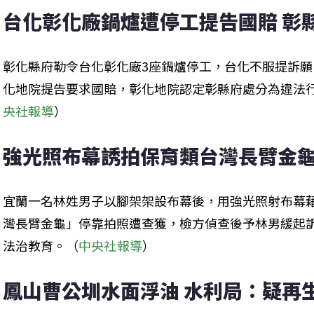
台化彰化廠鍋爐遭停工提告國賠 彰縣
彰化縣府勒令台化彰化廠3座鍋爐停工，台化不服提訴
化地院提告要求國賠，彰化地院認定彰縣府處分為違法行政
央社報導
）
強光照布幕誘拍保育類台灣長臂金龜
宜蘭一名林姓男子以腳架架設布幕後，用強光照射布幕
灣長臂金龜」停靠拍照遭查獲，檢方偵查後予林男緩起訴
法治教育。（
中央社報導
）
鳳山曹公圳水面浮油 水利局：疑再