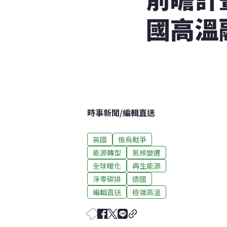
國高溫
時事新聞
/
編輯直送
英國
俄烏戰爭
能源轉型
氣候變遷
全球暖化
再生能源
淨零碳排
德國
編輯直送
極端高溫