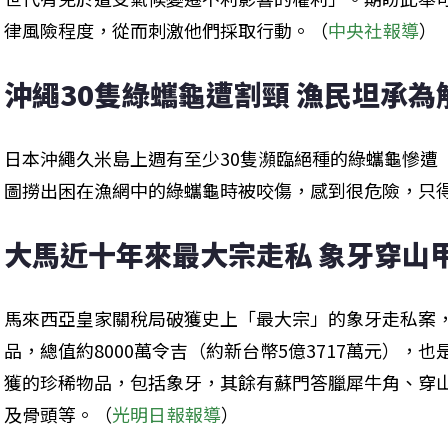
律風險程度，從而刺激他們採取行動。（
中央社報導
）
沖繩30隻綠蠵龜遭割頸 漁民坦承為
日本沖繩久米島上週有至少30隻瀕臨絕種的綠蠵龜慘遭
圖撈出困在漁網中的綠蠵龜時被咬傷，感到很危險，只
大馬近十年來最大宗走私 象牙穿山甲
馬來西亞皇家關稅局破獲史上「最大宗」的象牙走私案
品，總值約8000萬令吉（約新台幣5億3717萬元），
獲的珍稀物品，包括象牙，其餘有蘇門答臘犀牛角、穿
及骨頭等。（
光明日報報導
）