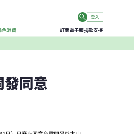
登入
綠色消費
訂閱電子報
捐款支持
開發同意
31日）日廢止同意台電開發外木山