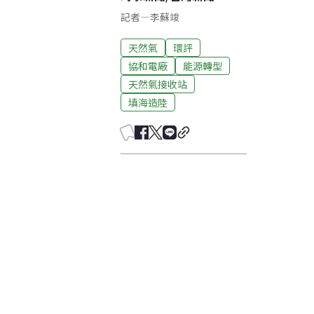
記者
—
李蘇竣
天然氣
環評
協和電廠
能源轉型
天然氣接收站
填海造陸