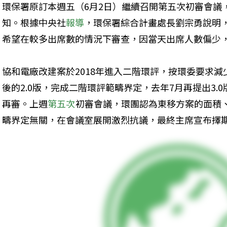
環保署原訂本週五（6月2日）繼續召開第五次初審會議
知。根據中央社
報導
，環保署綜合計畫處長劉宗勇說明
希望在較多出席數的情況下審查，因當天出席人數偏少
協和電廠改建案於2018年進入二階環評，按環委要求減
後的2.0版，完成二階環評範疇界定，去年7月再提出3.
再審。上週
第五次
初審會議，環團認為東移方案的面積
疇界定無關，在會議室展開激烈抗議，最終主席宣布擇