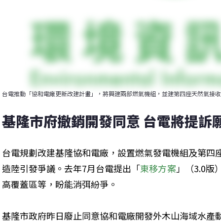
台電推動「協和電廠更新改建計畫」，將興建兩部燃氣機組，並建第四座天然氣接收
基隆市府撤銷開發同意 台電將提訴
台電規劃改建基隆協和電廠，設置燃氣發電機組及第四
造陸引發爭議。去年7月台電提出「
東移方案
」（3.0
高覆蓋區等，盼能消弭紛爭。
基隆市政府昨日廢止同意協和電廠開發外木山海域水產