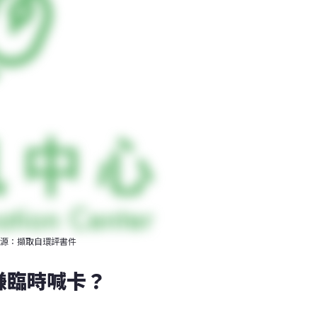
來源：擷取自環評書件
嫌臨時喊卡？