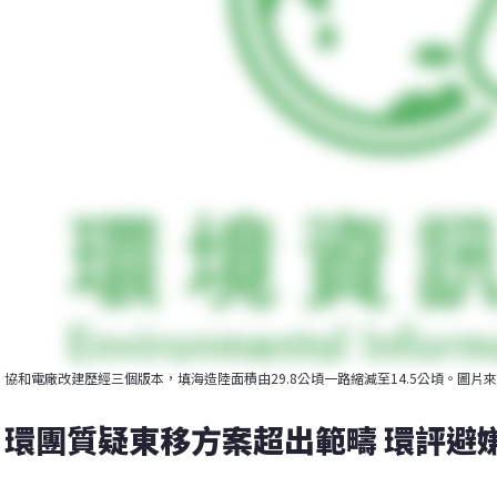
協和電廠改建歷經三個版本，填海造陸面積由29.8公頃一路縮減至14.5公頃。圖片
環團質疑東移方案超出範疇 環評避