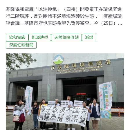
基隆協和電廠「以油換氣」（四接）開發案正在環保署進
行二階環評，反對團體不滿填海造陸毀生態，一度衝場環
評會議，基隆市府也表態希望先暫停審查。今（29日）由
中興大學教授莊秉潔、前環保署副署長詹順貴、前台大教
協和電廠
能源轉型
天然氣接收站
減煤
授謝志誠、環盟前會長劉志堅、彰化綠色資源保育協會總
幹事顏淑女等人召開記者會，支持四接計畫，呼籲正視北
深度低碳新聞
部電力缺口擴大的風險。學者：至2025年 北東電網有240
萬瓩電力缺口前台大教授、前921震災重建基金會執行長
謝志誠指出，根據台電2022年資料顯示，北部地區2018～
2020年尖峰負載時電力缺口已達200萬瓩，且全數仰賴中
南電北送。台灣北部地區有北西、北東兩大電網，北東電
網涵蓋內湖、南港、汐止、基隆、宜蘭等，用電需求約
580萬瓩，自有電力來源僅只協和100萬瓩重油機組，電力
供需失衡嚴峻。至今仍仰賴花蓮和平電廠130萬瓩，及北
西電網的420萬瓩電力支援。謝志誠指出，反四接團體稱
北東電網缺口僅5