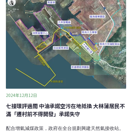
「應實施環境影響評估之政策細則」，能源開發政策應進
行政策環評，但近十年經濟部都未提出。陳椒華進一步訴
求，在政策環評前，應停止燃氣電廠個案環評。陳昭姿則
表示，行政院在2012年馬英九時代未經政策環評下，逕自
核定公布了能源發展綱領。行政院在2017年蔡英文時代修
正了能源發展綱領，確定了當前的能源發展方向，罔顧政
策環評程序的做法，令人難以接受。守護外木山行動小組
召集人王醒之批評，政府對天然氣的依賴已偏離「橋接性
能源」角色。台灣蠻野心足生態協會理事長陳憲政
2024年12月12日
七接環評過關 中油承諾空污在地抵換 大林蒲居民不
滿「遷村前不得開發」承諾失守
配合增氣減煤政策，政府在全台規劃興建天然氣接收站。