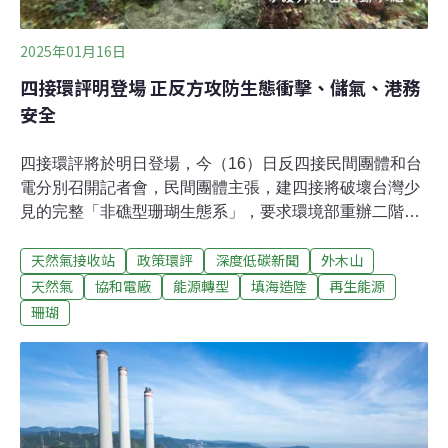
2025年01月16日
四接環評明登場 正反方攻防生態衝擊、儲氣、港務
安全
四接環評將於明日登場，今（16）日反四接民間團體和台
電分別召開記者會，民間團體主張，建四接將破壞台灣少
見的完整「非礁型珊瑚生態系」，要求環境部重辦二階環
評範疇界定。台電也找來學者說明，四接已善盡生態責
天然氣接收站
政策環評
深度低碳新聞
外木山
任，將環境衝擊降至最低，盼環評權衡「供電穩定」。自
2023年7月發生環評委員審查「中離」爭議，環境部長彭
天然氣
協和電廠
能源轉型
填海造陸
再生能源
啟明昨（15）日透過臉書表示，自己不是「哪個部會的小
珊瑚
弟」，希望環評不受民粹及政治干擾。四接環評明登場 環
境部邀正反方外聘專家台電規劃在基隆外木山興建第四天
然氣接收站（四接），提出「協和發電廠更新改建計
畫」，環境部明日將召開第六次環評初審會議。根據環境
部，明日會中旁聽民眾發言後，將由外聘專家分別就海洋