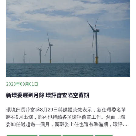
青年、市議員與被暴力威脅的社區工作者採訪這天，我們
在王醒之的競選辦公室碰面，從一個「人」的基隆化，到
如何成為「基隆人」聊起。王醒之說，他其實是一邊工作
一邊認識基隆，逐漸產生在地化的自我認同，才感覺自己
從地緣上的基隆人，成為「真正的基隆人」。如他所言，
王醒之自1990年代就走上街頭，參與大大小小的勞工、人
權社會運動，慢慢為往後的政治工作打下基礎。2016年創
辦「左下角工作室」並發行《走讀暖暖》刊物，藉由
2023年09月01日
新環委遲到月餘 環評審查陷空窗期
環境部長薛富盛8月29日與媒體茶敘表示，新任環委名單
將在9月出爐，部內也持續各項環評前置工作。然而，環
委卸任過超過一個月，新環委上任也還有準備期，環評審
查已出現較過往還長的空窗期。環保團體表示，環評空窗