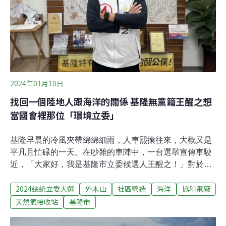
可以把電廠蓋出來。據了解，台電電源開發「區域平衡」
的原則，每個區域都應自有電源發電，因為長途
2024年01月10日
找回一個陸地人跟海洋的關係 基隆無黨籍王醒之想
當國會裡那位「環境立委」
基隆早晨的冷風夾帶綿綿細雨，人車熙攘往來，大概又是
平凡且忙碌的一天。在吵雜的車陣中，一台選舉宣傳車駛
近，「大家好，我是基隆市立委候選人王醒之！」對於站
街頭，王醒之再熟悉不過。如果是最近才認識王醒之的
2024總統立委大選
外木山
社區營造
海洋
協和電廠
人，可能知道他是「突襲參選」的無黨籍基隆市立委候選
人。在此之前，可能更多人聽過他是基隆「護海公投」的
天然氣接收站
基隆市
提案人，為了反對協和電廠改建第四天然氣接收站（四
接）到處奔走，讓更多基隆人重新認識身旁的海洋。社運