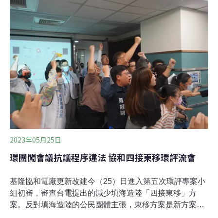
廠，設置燃氣發電機組及第四座天然氣接收站（四接），
涉及填海造陸引發爭議。去年7月台電提出「東移方案」
（3.0版），進一步縮減填海面積、避開珊瑚高覆蓋區等，
盼能消弭紛爭。基隆市政府昨日廢止同意協和電廠開發外
木山海域水產動植物保護區，並表示東移方案的填海造地
範圍，與2020年受理的2.0版已完全不同，認定事實發生
變更，依據《行政程序法》廢止2020年同意函。基隆市府
認為，東移方案位在水產動植物繁殖保育區、一級海岸保
護區，不同港型對環境影響不同，呼籲台
2023年05月25日
環團闖會議抗議程序違法 協和四接東移環評流會
基隆協和電廠更新改建今（25）日進入第五次環評專案小
組初審，審查台電提出的減少填海造陸「四接東移」方
案。反對填海造陸的公民團體主張，東移方案是新方案，
程序上應退回重審。公民團體並衝入環評會場高呼「程序