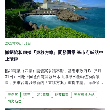
第四次初審時，提出最新方案（3.0版），避開珊瑚高覆蓋
區、填海造陸面積縮減至14.5公頃。
2023年06月01日
撤銷協和四接「東移方案」開發同意 基市府喊話中
止環評
協和電廠（四接）開發案爭議不斷，基隆市政府昨（5月
31日）日廢止同意台電開發外木山海域水產動植物保護
區，要求台電以最新的「東移方案」重提申請。而環保署
原訂本周五（2日）召開的環評專案小組第五次初審會議
天然氣
環評
協和電廠
能源轉型
天然氣接收站
也臨時喊卡，延期再審。基隆市產發處長林鼎超今（1
日）表示，希望環評暫停審查，待程序完備後再審。基隆
填海造陸
市府撤銷開發同意 台電將提訴願台電規劃改建基隆協和電