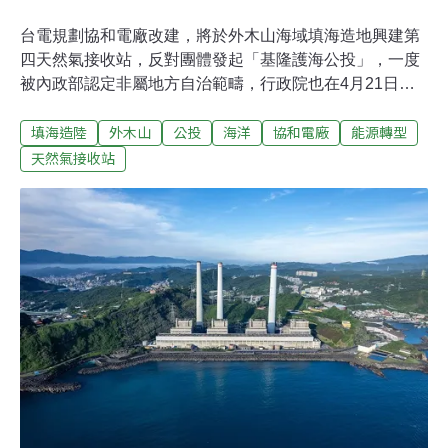
台電規劃協和電廠改建，將於外木山海域填海造地興建第
四天然氣接收站，反對團體發起「基隆護海公投」，一度
被內政部認定非屬地方自治範疇，行政院也在4月21日撤
銷基隆市府審查決定。發起公投的守護外木山行動小組今
填海造陸
外木山
公投
海洋
協和電廠
能源轉型
（12日）提出行政訴願，痛批中央「沒收」公投，強調將
抗爭到底。環團反駁無涉及違法事項 要中央「還我公投」
天然氣接收站
「基隆護海公投」命運多舛，為了反對台電在協和電廠填
海造陸興建第四天然氣接收站，地方組織發起公投並順利
完成連署，送市政府審查，當時林右昌市政府陳報中央，
被內政部認定非屬地方自治範疇。新任市長謝國樑上任後
重啟審查，允許公投補件再審，行政院卻在上個月（4月
21日）發函，強調公投違背《憲法》及中央法規，依《地
方制度法》撤銷基市府審查決定。發起公投的守護外木山
行動小組今日於行政院前抗議並提出行政訴願，台灣蠻野
心足生態協會專職律師蔡雅瀅說明訴願內容，公投主文僅
要求基隆市府拒絕於「水產動植物保育區」填海