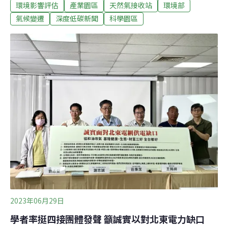
環境影響評估
產業園區
天然氣接收站
環境部
期太久，環境部未來面臨來自能源局及業者的壓力，恐怕
會密集排審，影響審查品質，建議仍應給環委充足時間熟
氣候變遷
深度低碳新聞
科學園區
悉案件。環委已於7月卸任 接棒名單未出爐上屆環評委員7
月31日卸任，環保署通常於8月初公布新環委名單，但今
年環保署升格環境部，新環委任命因此延後，名單至今未
出爐。首任環境部長薛富盛8月29日與媒體茶敘表示，新
任環委名單將在9月出爐，部內也持續各項環評前置工
作。環保團體表示，新環委上任前的空窗期較長，恐造成
未來密集排審，呼籲環境部應給予環委充足審查時間。近
幾年的離岸風場環評審查，台灣蠻野心足生態協會研究專
員施仲平幾乎場場出席。他觀察表示，這兩年屢見業者直
接忽略民眾、列席機關，或地方政府所提意見的
2023年06月29日
學者率挺四接團體發聲 籲誠實以對北東電力缺口