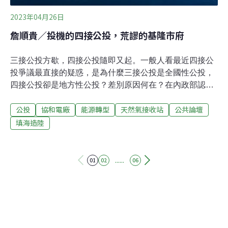
2023年04月26日
詹順貴／投機的四接公投，荒謬的基隆市府
三接公投方歇，四接公投隨即又起。一般人看最近四接公
投爭議最直接的疑惑，是為什麼三接公投是全國性公投，
四接公投卻是地方性公投？差別原因何在？在內政部認定
非屬地方自治事項，中選會也認為違反《基隆市公民投票
公投
協和電廠
能源轉型
天然氣接收站
公共論壇
自治條例》的情況下，換上國民黨執政的基隆市政府趕在
清明連假前通過審查認為屬地方性公投，讓四接公投的提
填海造陸
案人可以準備開始第二階段連署。但基隆市府的審查通
過，是消弭了疑慮，還是加劇了法律、政爭與社會觀感等
的更大爭議？三接和四接公投的差異三接公投的主文是
......
01
02
06
「您是否同意中油第三天然氣接收站遷離桃園大潭藻礁海
岸及海域？（即北起觀音溪出海口，南至新屋溪出海口之
海岸，及由上述海岸最低潮線往外平行延伸五公里之海
域）」，簡單地說，提案人是以能源設施三接為主體，希
望它不要蓋在桃園大潭，並直接以全國性公投提案。原本