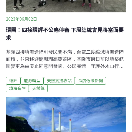
2023年06月02日
環團：四接環評不公應停審 下周總統會見將當面要
求
基隆四接填海造陸引發民間不滿，台電二度縮減填海造陸
面積，並東移避開珊瑚高覆蓋區，基隆市府日前以填築範
圍變更為由廢止同意開發函。公民團體「守護外木山行動
小組」今（2日）在環保署前召開記者會，要求環保署暫
環評
能源轉型
天然氣接收站
深度低碳新聞
緩環評程序，待台電拿到基隆市府同意後再續審。蠻野心
足生態協會理事長陳憲政受訪表示，世界環境日（5日）
填海造陸
天然氣
環團代表與總統會面時，將當面反映四接程序不合法應暫
緩，並重新評估開發必要性。四接填築範圍變更 守護外木
山行動小組籲重做範疇界定基隆協和電廠燃重油機組預計
2024年除役，台電規劃新建兩部燃氣機組及第四天然氣接
收站（四接），因填海造陸工程引發民間擔憂「活埋珊
瑚」，台電二度變更開發案，在2022年7月環評專案小組