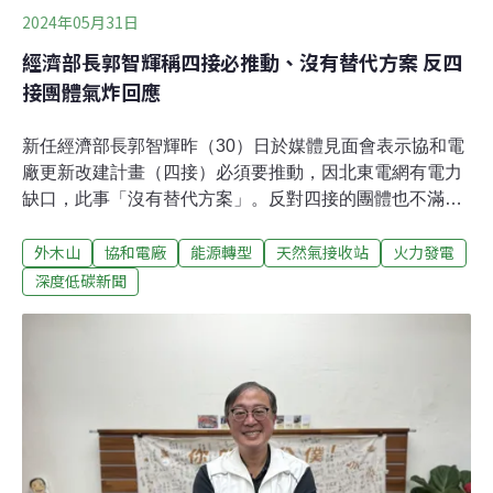
2024年05月31日
經濟部長郭智輝稱四接必推動、沒有替代方案 反四
接團體氣炸回應
新任經濟部長郭智輝昨（30）日於媒體見面會表示協和電
廠更新改建計畫（四接）必須要推動，因北東電網有電力
缺口，此事「沒有替代方案」。反對四接的團體也不滿回
擊，指經濟部自打嘴巴，一邊說不缺電，一邊說有電力缺
外木山
協和電廠
能源轉型
天然氣接收站
火力發電
口，呼籲評估更永續的電廠改建方案。新經濟部長談四
接：沒有替代方案新任經濟部長郭智輝昨日舉辦媒體見面
深度低碳新聞
會，說明能源、半導體及未來經濟發展等社會高度關注的
議題。其中四接因爭議不斷，環評至今毫無進展，記者問
若無法推動是否有替代方案？郭智輝對此表示，「（四
接）完全沒有替代方案，一定要推動。」郭智輝說明，單
看北東電網的話，隨著機組陸續除役，預估2025年起只剩
和平電廠130萬瓩電源，電力需求將有470萬瓩的缺口，超
過其他區域供電傳輸的能力。加上未來減煤的目標，可能
讓缺口更擴大，因此必須要推動，會再跟地方溝通，希望