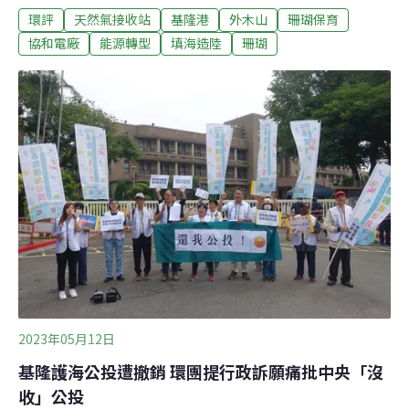
環評
天然氣接收站
基隆港
外木山
珊瑚保育
違法、立即散會、退回重審」，一度與員警發生推擠。環
評主席簡連貴最後宣布散會、擇期再審。會後環保署表示
協和電廠
能源轉型
填海造陸
珊瑚
將釐清程序問題。台電則表示，協和計畫送審依法辦理，
對於突發狀況感到遺憾。民間彙整環說書錯誤資訊 籲環委
審慎評估四接東移協和電廠推動「以氣換油」，規劃拆除
四部燃油機組，新建兩部天然氣機組，並因此填海造陸，
興建兩座液化天然氣儲槽及相關設施。台電以「四接東
移」方案（又稱3.0方案）進入第五次環評初審，填海造陸
面積縮減22%、填地位置東移。民間團體「守護外木山行
動小組」針對開發案提起基隆護海公投，領銜人王醒之指
出，公民團體已整理出一份「攻略秘笈」，針對環評書件
的錯誤及事實扭曲，交給環委審慎評估。基隆市野
2023年05月12日
基隆護海公投遭撤銷 環團提行政訴願痛批中央「沒
收」公投