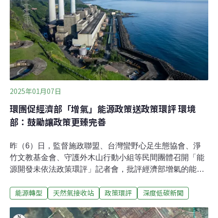
生態、操船安全、港埠營運等議題提出意見。正方代表為
台灣大學海洋研究所前所長戴昌鳳、海洋大學河海工程學
系講座教授兼校長許泰文，以及基隆港引水人辦事處主任
李振弘。反方代表有台灣海洋工程學會常務監事梁乃
2025年01月07日
環團促經濟部「增氣」能源政策送政策環評 環境
部：鼓勵讓政策更臻完善
昨（6）日，監督施政聯盟、台灣蠻野心足生態協會、淨
竹文教基金會、守護外木山行動小組等民間團體召開「能
源開發未依法政策環評」記者會，批評經濟部增氣的能源
政策未依法進行政策環評。民眾黨立委陳昭姿出席記者會
能源轉型
天然氣接收站
政策環評
深度低碳新聞
強調，沒有政策環評基礎的能源轉型是「蓋在沙上的城
堡」。民團要求政策環評 籲暫停新增燃氣個案審查監督施
政聯盟召集人陳椒華表示，經濟部主掌能源開發，依照