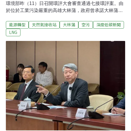
環境部昨（11）日召開環評大會審查通過七接環評案。由
於位於工業污染嚴重的高雄大林蒲，政府曾承諾大林蒲居
民，遷村前不再通過開發案，如今卻出現七接，讓居民北
能源轉型
天然氣接收站
大林蒲
空污
深度低碳新聞
上與會高喊，「沒有遷村就沒有七接！」針對民眾訴求
「遷村前不得開發」，環境部以附帶建議方式提送經濟部
LNG
及高市府參考，環評決議並要求中油補充營運期間空污增
量，且未來應在大林蒲當地抵換。要政府別忘記承諾 大林
蒲居民：沒有遷村就沒有七接由中油規劃、被稱作七接的
高雄「洲際液化天然氣接收站」預計興建六座18萬公秉的
儲槽及汽化設施、輸氣管，海域則有6.7公里的防波堤及2
座液化LNG卸收碼頭。本案今年11月通過環評初審[1]，昨
（11）日進入環評大會審查，環境部長彭啟明親自主持會
議。七接場址距離大林蒲社區僅2.8公里。大林蒲長期被工
業區包夾，大林蒲居民、金煙囪文化協進會發言人陳玉西
在環評前召開記者會表示，大林