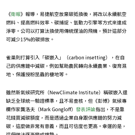
《
衛報
》報導，易捷航空放棄碳抵換後，將改以永續航空
燃料、提高燃料效率、碳捕捉、氫動力引擎等方式來達成
淨零。公司以打算汰換使用傳統煤油的飛機，預計這部分
可減少15%的碳排放。
雀巢則打算引入「碳嵌入」（carbon insetting），在自
己的供應鏈中減碳，例如幫助農民轉向永續農業、復育濕
地、保護授粉昆蟲的棲地等。
雖然新氣候研究所（NewClimate Institute）稱碳嵌入還
缺乏全球統一驗證標準，且不易查核，但《彭博》氣候專
欄作家龔洛夫（Mark Gongloff）
發表評論
指出，不是靠
花錢買減碳額度，而是透過企業自身跟供應鏈的努力減
碳，這麼做非常有意義，而且可信度也更高。幸運的是，
這個做法逐漸變成趨勢。