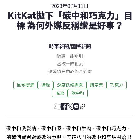
2023年07月11日
KitKat拋下「碳中和巧克力」目
標 為何外媒反稱讚是好事？
時事新聞
/
國際新聞
編譯
—
謝明珊
審校
—
許祖菱
環境資訊中心綜合外電
氣候變遷
漂綠
深度低碳專題
航空業
巧克力
雀巢
碳中和
碳中和洗髮精、碳中和酒、碳中和牛肉、碳中和巧克力，
隨著消費者對減碳的重視，五花八門的碳中和產品開始出