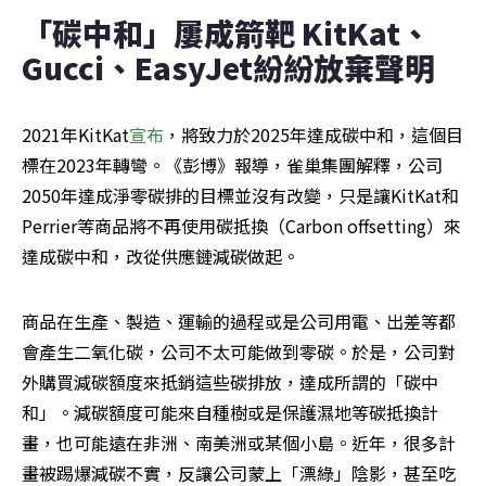
「碳中和」屢成箭靶 KitKat、
Gucci、EasyJet紛紛放棄聲明
2021年KitKat
宣布
，將致力於2025年達成碳中和，這個目
標在2023年轉彎。《彭博》報導，雀巢集團解釋，公司
2050年達成淨零碳排的目標並沒有改變，只是讓KitKat和
Perrier等商品將不再使用碳抵換（Carbon offsetting）來
達成碳中和，改從供應鏈減碳做起。
商品在生產、製造、運輸的過程或是公司用電、出差等都
會產生二氧化碳，公司不太可能做到零碳。於是，公司對
外購買減碳額度來抵銷這些碳排放，達成所謂的「碳中
和」。減碳額度可能來自種樹或是保護濕地等碳抵換計
畫，也可能遠在非洲、南美洲或某個小島。近年，很多計
畫被踢爆減碳不實，反讓公司蒙上「漂綠」陰影，甚至吃