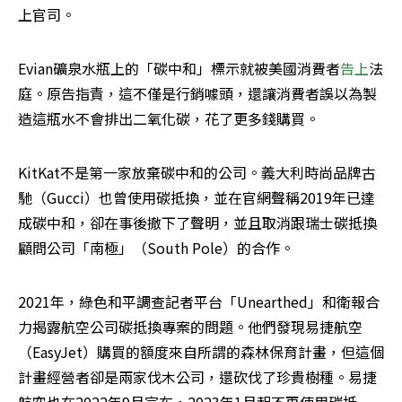
上官司。
Evian礦泉水瓶上的「碳中和」標示就被美國消費者
告上
法
庭。原告指責，這不僅是行銷噱頭，還讓消費者誤以為製
造這瓶水不會排出二氧化碳，花了更多錢購買。
KitKat不是第一家放棄碳中和的公司。義大利時尚品牌古
馳（Gucci）也曾使用碳抵換，並在官網聲稱2019年已達
成碳中和，卻在事後撤下了聲明，並且取消跟瑞士碳抵換
顧問公司「南極」（South Pole）的合作。
2021年，綠色和平調查記者平台「Unearthed」和衛報合
力揭露航空公司碳抵換專案的問題。他們發現易捷航空
（EasyJet）購買的額度來自所謂的森林保育計畫，但這個
計畫經營者卻是兩家伐木公司，還砍伐了珍貴樹種。易捷
航空也在2022年9月宣布，2023年1月起不再使用碳抵