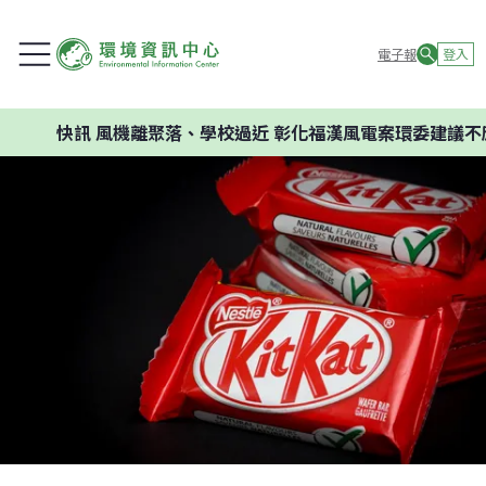
電子報
登入
快訊
風機離聚落、學校過近 彰化福漢風電案環委建議不應開發