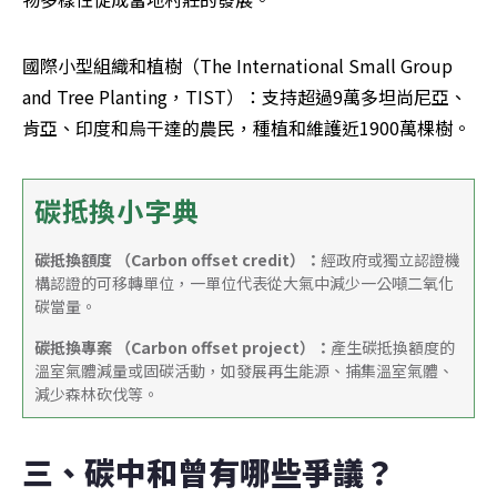
國際小型組織和植樹（The International Small Group 
and Tree Planting，TIST）：支持超過9萬多坦尚尼亞、
肯亞、印度和烏干達的農民，種植和維護近1900萬棵樹。
碳抵換小字典
碳抵換額度 （Carbon offset credit）：
經政府或獨立認證機
構認證的可移轉單位，一單位代表從大氣中減少一公噸二氧化
碳當量。
碳抵換專案 （Carbon offset project）：
產生碳抵換額度的
溫室氣體減量或固碳活動，如發展再生能源、捕集溫室氣體、
減少森林砍伐等。
三、碳中和曾有哪些爭議？