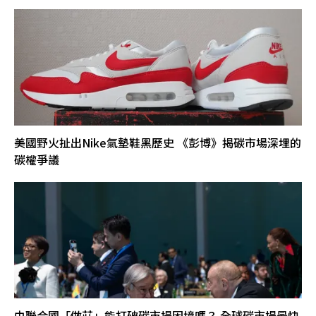
美國野火扯出Nike氣墊鞋黑歷史 《彭博》揭碳市場深埋的
碳權爭議
由聯合國「做莊」能打破碳市場困境嗎？ 全球碳市場最快