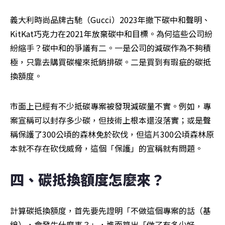
義大利時尚品牌古馳（Gucci）2023年撤下碳中和聲明、
KitKat巧克力在2021年放棄碳中和目標。為何這些公司紛
紛縮手？碳中和的爭議有二。一是公司的減碳作為不夠積
極，只靠去購買碳權來抵銷排碳。二是買到有瑕疵的碳抵
換額度。
市面上已經有不少抵碳專案被發現減碳量不實。例如，專
案宣稱可以封存多少碳，但技術上根本還沒落實；或是聲
稱保護了300公頃的森林免於砍伐，但這片300公頃森林原
本就不存在砍伐威脅，這個「保護」的宣稱就有問題。
四、碳抵換額度怎麼來？
計算碳抵換額度，首先要先證明「不做這個專案的話（基
線），會發生什麼事？」，進而算出「做了有多少好