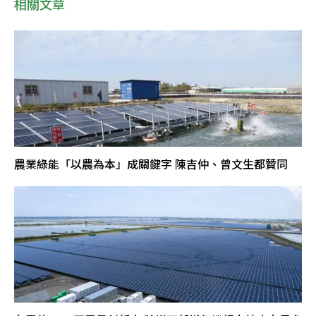
相關文章
農業綠能「以農為本」成關鍵字 陳吉仲、曾文生都贊同