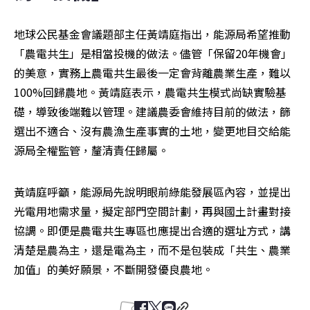
地球公民基金會議題部主任黃靖庭指出，能源局希望推動
「農電共生」是相當投機的做法。儘管「保留20年機會」
的美意，實務上農電共生最後一定會背離農業生產，難以
100%回歸農地。黃靖庭表示，農電共生模式尚缺實驗基
礎，導致後端難以管理。建議農委會維持目前的做法，篩
選出不適合、沒有農漁生產事實的土地，變更地目交給能
源局全權監管，釐清責任歸屬。
黃靖庭呼籲，能源局先說明眼前綠能發展區內容，並提出
光電用地需求量，擬定部門空間計劃，再與國土計畫對接
協調。即便是農電共生專區也應提出合適的選址方式，講
清楚是農為主，還是電為主，而不是包裝成「共生、農業
加值」的美好願景，不斷開發優良農地。