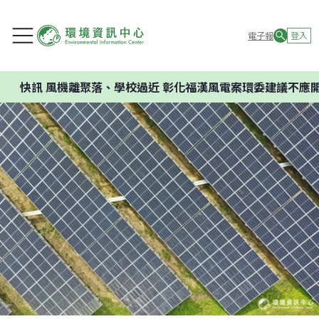
電子報
登入
訊
風機離聚落、學校過近 彰化福漢風電案環委建議不應開發