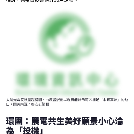
太陽光電安裝量趨勢圖，白皮書規劃以現有能源示範區補足「未有案源」的缺
口。圖片來源：鄭安廷簡報
環團：農電共生美好願景小心淪
為「投機」