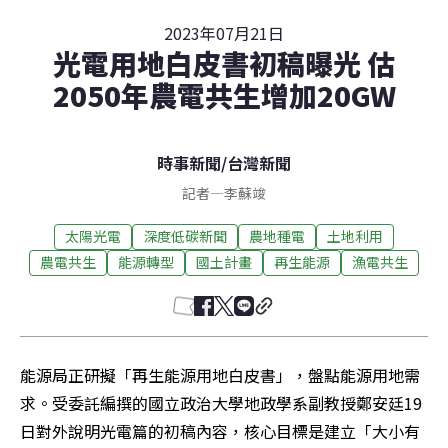
2023年07月21日
光電用地白皮書初稿曝光 估
2050年農電共生增加20GW
時事新聞
/
台灣新聞
記者
—
李蘇竣
太陽光電
深度低碳新聞
農地種電
土地利用
農電共生
能源轉型
國土計畫
再生能源
漁電共生
能源局正研擬「再生能源用地白皮書」，盤點能源用地需
求。受委託編撰的國立政治大學地政學系副教授鄭安廷19
日對外說明光電篇的初稿內容，核心目標是建立「大小有