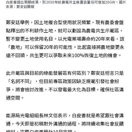
白皮書提出預期成果，到2050年前農電共生裝置容量估可增加20GW。圖片
來源：鄭安廷簡報
鄭安廷舉例，因土地複合型使用狀況頻繁，現有農委會盤
點釋出的不利耕作土地，就可以劃設為農電共生示範區，
暫不變更土地使用名目。以光電案場壽命約20年來看，該
「農地」可以保留20年的可能性。比起直接將農地變更永
遠不回頭，共生更可以爭取未來100%恢復土地的機會。
此示範區與目前的綠能發展區有何區別？鄭安廷坦言只是
「名詞不同」，但目前專區政策因缺乏規範引發社會紛
爭，將會檢討改進，不以發電最大化為目標，確保社區溝
通空間。
能源局光電組組長林文信表示，白皮書就是希望跟社會溝
通，今天即是初稿對外溝通的過程，將持續收集社會反饋
檢討，完整白皮書預計10月定稿。