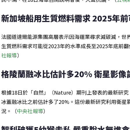
新加坡船用生質燃料需求 2025年
法國道達爾能源集團高層表示因海運業尋求減碳減，世
生質燃料需求可能從2023年的水準成長至2025年底前
社報導
）
格陵蘭融冰比估計多20% 衛星影像
根據18日於「自然」（Nature）期刊上發表的最新研
冰蓋融冰比之前估計多了20%。這份最新研究利用衛星
況。（
中央社報導
）
智利破獲5幼猴走私 嚴重脫水無進食