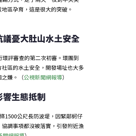
拔地區孕育，這是很大的突破。
抗議憂大肚山水土安全
行環評審查的第二次初審。環團到
方社區的水土安全，開發場址也大多
團之嫌。（
公視新聞網報導
）
影響生態抵制
1500公尺長防波堤，因緊鄰蚵仔
，協調事項都沒被落實，引發附近漁
新聞網報導
）