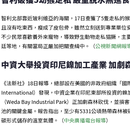
智利北部靠近玻利維亞的海關，17日查獲了5隻走私的
且沒有吃東西，瘦成了皮包骨，雖然立刻送到專業單位
不少民眾喜歡養外來寵物，導致野生動物走私猖獗，主
廷等地，有關當局正嚴加把關查緝中。（
公視新聞網報
中資大舉投資印尼鎳加工產業 加劇
《法新社》18日報導，總部設在美國的非政府組織「國際氣候權利
International）發現，中資企業在印尼東部所投資
（Weda Bay Industrial Park）正加劇森林砍
池的關鍵金屬。報告指出，至少有5331公頃熱帶森林被砍
碳形式儲存的溫室氣體。（
中央廣播電台報導
）