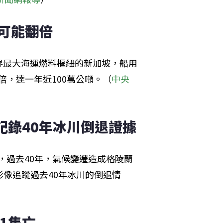
前可能翻倍
界最大海運燃料樞紐的新加坡，船用
翻倍，達一年近100萬公噸。（
中央
記錄40年冰川倒退證據
究，過去40年，氣候變遷造成格陵蘭
影像追蹤過去40年冰川的倒退情
1隻亡