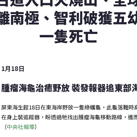
離南極、智利破獲五
一隻死亡
1月18日
腫瘤海龜治癒野放 裝發報器追東部
屏東海生館18日在東海岸野放一隻綠蠵龜，此龜落難時
在身上裝追蹤器，盼透過牠找出腫瘤海龜移動路線，進
（
中央社報導
）