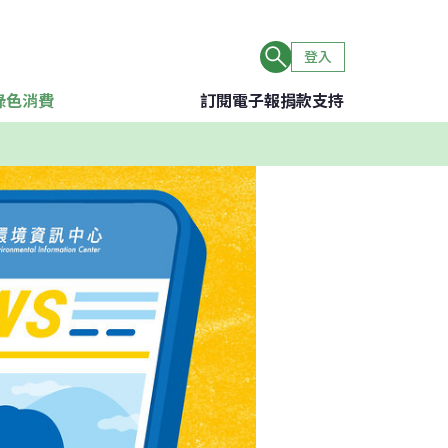
登入
綠色消費
訂閱電子報
捐款支持