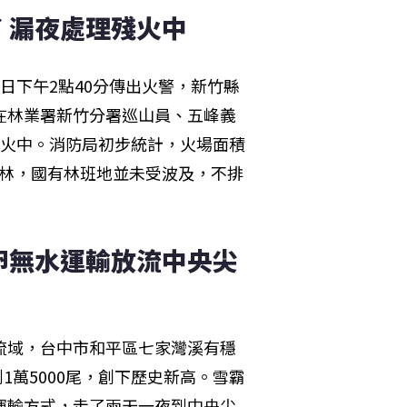
 漏夜處理殘火中
日下午2點40分傳出火警，新竹縣
在林業署新竹分署巡山員、五峰義
殘火中。消防局初步統計，火場面積
木林，國有林班地並未受波及，不排
卵無水運輸放流中央尖
水流域，台中市和平區七家灣溪有穩
到1萬5000尾，創下歷史新高。雪霸
運輸方式，走了兩天一夜到中央尖