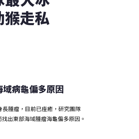
幼猴走私
海域病龜偏多原因
身長腫瘤，目前已痊癒，研究團隊
而找出東部海域腫瘤海龜偏多原因。