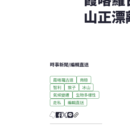
山正漂
時事新聞
/
編輯直送
霞喀羅古道
南極
智利
猴子
冰山
氣候變遷
生物多樣性
走私
編輯直送