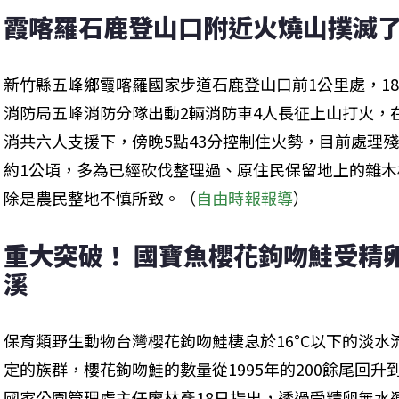
霞喀羅石鹿登山口附近火燒山撲滅了
新竹縣五峰鄉霞喀羅國家步道石鹿登山口前1公里處，18
消防局五峰消防分隊出動2輛消防車4人長征上山打火，
消共六人支援下，傍晚5點43分控制住火勢，目前處理
約1公頃，多為已經砍伐整理過、原住民保留地上的雜
除是農民整地不慎所致。（
自由時報報導
）
重大突破！ 國寶魚櫻花鉤吻鮭受精
溪
保育類野生動物台灣櫻花鉤吻鮭棲息於16°C以下的淡
定的族群，櫻花鉤吻鮭的數量從1995年的200餘尾回升
國家公園管理處主任廖林彥18日指出，透過受精卵無水