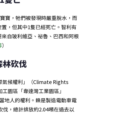
猴寶寶，牠們被發現時嚴重脫水，而
安置，但其中1隻已經死亡。智利有
要來自玻利維亞、祕魯、巴西和阿根
導
）
森林砍伐
」（Climate Rights 
的鎳加工園區「韋達灣工業園區」
伐，並損害當地人的權利。鎳是製造電動車電
伐，總計排放約2.04噸在過去以