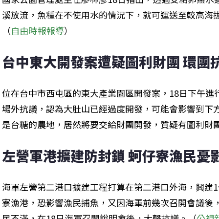
溪放流，魚種在不使用水的情況下，就可運送至較高海
（
自由時報報導
）
台中東大開發案遭疑圖利財團 環團
位在台中市西屯區的東大產業園區開發案，18日下午進
場外抗議，認為大肚山已經過度開發，可能會影響到下
是台糖的農地，居然將要交給財團開發，質疑有圖利財
左營軍港擴建防封鎖 蚵仔寮漁民憂
海軍左營第二港口擴建工程打算在第二港口外海，興建1條
寮漁港，恐影響漁民捕魚，又因海軍前幾次召開會議後
民不滿，在18日海軍召開說明會後，大聲抗議。（
公視