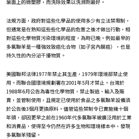
葉面上的微塑膠，而洗除效果以洗滌劑最好。
法規方面，政府對這些化學品的使用多少有立法禁限制，
但通常是在熟知這些些化學品的危害之後才做出行動，相
對這些化學物質污染環境的程度，為時已晚。例如最早的
多氯聯苯是一種強效致癌化合物（如子宮內膜癌），也是
持久性的內分泌干擾物質。
美國聯邦法律1977年禁止其生產，1979年環境部禁止使
用。而聯合國環境規劃署在2001年5月才禁止。台灣於
1988年6月公告為毒性化學物質，禁止製造、輸入及販
賣，並管制使用，且規定已使用於食品之多氯聯苯設備須
於公告後3個月更換原料。儘管這些禁制令已實施幾十個
年頭，卻因更早之前在1960年代多氯聯苯被廣泛用於工業
和消費品，使得至今仍然在許多生物和環境樣本中，發現
多氯聯苯殘留。