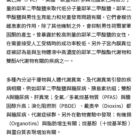
量的鄰苯二甲酸鹽來取代低分子量鄰苯二甲酸鹽。鄰苯二
甲酸鹽與男性生育能力和兒童發育問題有關，它們會模仿
雌激素的作用，除了其他機制之外，會抑制男性荷爾蒙睪
固酮的產生。曾暴露於較高劑量的鄰苯二甲酸鹽的女性，
在需要接受人工受精時的成功率較低。另外子宮內膜異位
症被認為是與生物體液中高濃度的鄰苯二甲酸酯代謝物和
雙酚A代謝物有關的疾病之一。
多種內分泌干擾物與人體代謝異常、及代謝異常引發的疾
病相關，例如鄰苯二甲酸鹽與糖尿病、胰島素抗組；雙酚
A與糖尿病、肝異常；全氟／多氟烷基物質（PFAS）與膽
固醇升高；溴化阻燃劑（PBDE）、戴奧辛（Dioxins）都
與糖尿病、代謝症候群。另外在動物實驗中發現：有機錫
（Organotins）與脂肪增生有關；烷基酚（十烷基苯酚 ）
與蛋白質表現增加有關。