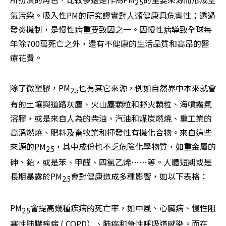
2.5
氣污染。吸入性PM的研究證實對人類健康具危害性；透過
發炎機制，是慢性病重要致因之一。因慢性病導致全球每
年除700萬死亡之外，還有不健康的生活品質和高昂的醫
療花費。
除了微塑膠，PM
也有其它來源，例如自然界中本來就會
2.5
有的土壤與道路灰塵、火山塵顆粒和野火顆粒、海噴霧氣
溶膠，或是來自人為的柴油、汽油和煤炭燃燒、重工業的
高溫燃燒、肥料及畜牧業和揮發性有機化合物。來自這些
來源的PM
，其中成份也不乏危險化學物質，如重金屬的
2.5
砷、鉛，或是苯、甲醛、四氯乙烯……等。人體短期或是
長期暴露於PM
會對健康造成多種影響，如以下表格：
2.5
PM
會提高幾種疾病的死亡率，如中風、心臟病、慢性阻
2.5
塞性肺臟疾病 ( COPD）、肺癌和急性呼吸道感染。而在