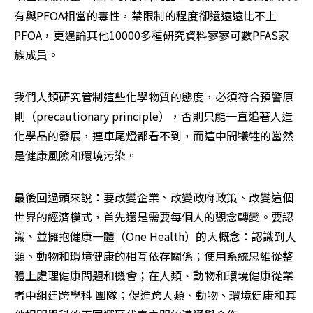
有與PFOA相當的毒性，禁限制的程度卻還遠遠比不上
PFOA，更遑論其他10000多種研究資料寥寥可數PFAS家
族成員。
我們人類研究管制這些化學物質的態度，必須符合預警原
則（precautionary principle），否則只能一直追著人造
化學品的發展，連車尾燈都看不到，而這中間犧牲的當然
是健康風險和環境污染。
最後回過頭來說：要改變企業、改變政府政策、改變這個
世界的經濟模式，首先還是需要每個人的觀念轉變。要認
識、並擁抱健康一體（One Health）的大概念：認識到人
類、動物和環境健康的相互依存關係；使用系統思維從整
體上處理健康問題和機會；在人類、動物和環境健康從業
者中組建跨學科 團隊；促進跨人類、動物、環境健康和其