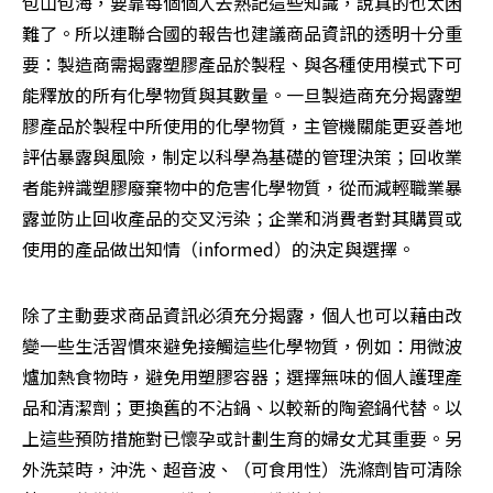
包山包海，要靠每個個人去熟記這些知識，說真的也太困
難了。所以連聯合國的報告也建議商品資訊的透明十分重
要：製造商需揭露塑膠產品於製程、與各種使用模式下可
能釋放的所有化學物質與其數量。一旦製造商充分揭露塑
膠產品於製程中所使用的化學物質，主管機關能更妥善地
評估暴露與風險，制定以科學為基礎的管理決策；回收業
者能辨識塑膠廢棄物中的危害化學物質，從而減輕職業暴
露並防止回收產品的交叉污染；企業和消費者對其購買或
使用的產品做出知情（informed）的決定與選擇。
除了主動要求商品資訊必須充分揭露，個人也可以藉由改
變一些生活習慣來避免接觸這些化學物質，例如：用微波
爐加熱食物時，避免用塑膠容器；選擇無味的個人護理產
品和清潔劑；更換舊的不沾鍋、以較新的陶瓷鍋代替。以
上這些預防措施對已懷孕或計劃生育的婦女尤其重要。另
外洗菜時，沖洗、超音波、（可食用性）洗滌劑皆可清除