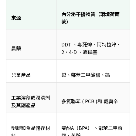
內分泌干擾物質（環境荷爾
來源
蒙）
DDT 、毒死蜱、阿特拉津、 
農藥
2，4-D 、嘉磷塞
兒童產品
鉛、鄰苯二甲酸鹽、鎘
工業溶劑或潤滑劑
多氯聯苯 ( PCB )和 戴奧辛
及其副產品
塑膠和食品儲存材
雙酚A（BPA） 、鄰苯二甲酸
料
鹽、苯酚