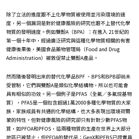
除了立法的進度跟不上化學物質被使用並污染環境的速
度，另一個漏洞是對於健康風險的研究也跟不上替代化學
物質的發明速度。例如雙酚A（BPA）：在進入 21世紀的
第一個十年中，經過廣泛研究與這種化學物質相關的有害
健康後果後，美國食品藥物管理局（Food and Drug 
Administration）被敦促禁止雙酚A產品。
然而隨後發明出來的替代化學品BPF 、BPS和BPB卻尚未
受管制，它們與雙酚A是類似化學結構物，所以也可能會
具有相似的功效。另一個例子是PFAS（全氟／多氟烷基物
質），PFAS是一個包含超過1萬2000多種化學物質的大家
族，家族成員有共通的化學結構，也大多表現出環境荷爾
蒙的特性。但對健康風險的研究卻只有針對少數PFAS物
質，如PFOA和PFOS，這兩種物質的生產在世界上大部分
地區已被禁止，但PFOA的替代品：GenX和PFBS已證實具