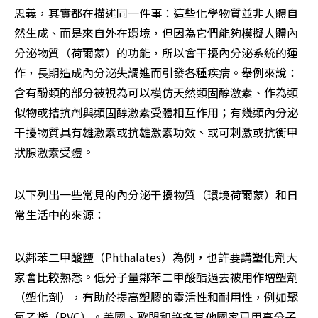
思義，其實都在描述同一件事：這些化學物質並非人體自
然生成、而是來自外在環境，但因為它們能夠模擬人體內
分泌物質（荷爾蒙）的功能，所以會干擾內分泌系統的運
作，長期造成內分泌失調進而引發各種疾病。舉例來說：
含有酚類的部分被視為可以模仿天然類固醇激素、作為類
似物或拮抗劑與類固醇激素受體相互作用；有幾類內分泌
干擾物質具有雄激素或抗雄激素功效、或可刺激或抗衡甲
狀腺激素受體。
以下列出一些常見的內分泌干擾物質（環境荷爾蒙）和日
常生活中的來源：
以鄰苯二甲酸鹽（Phthalates）為例，也許要講塑化劑大
家會比較熟悉。低分子量鄰苯二甲酸酯過去被用作增塑劑
（塑化劑），有助於提高塑膠的靈活性和耐用性，例如聚
氯乙烯（PVC）。美國、歐盟和許多其他國家已用高分子