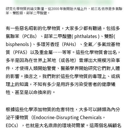
研究化學物質的論文數量，從2000年後開始大幅上升，前三名依序是多氯聯
苯、雙酚類、鄰苯二甲酸鹽。
有一些惡名昭彰的化學物質，大家多少都有聽過，包括多
氯聯苯（PCBs）、鄰苯二甲酸鹽( phthalates )、雙酚( 
bisphenols )、多環芳香烴（PAHs）、全氟／多氟烷基物
質（PFAS）以及重金屬……等等。這些化學物質會出名，
多半是因為在世界上某地（或各地）曾爆出大規模污染事
件，才使得人類開始警覺、醫藥學界開始研究它們對人體
的影響。換言之，我們對於這些化學物質的毒理上、或病
理上的知識，不知有多少是用許多污染受害者的健康犧
牲、甚至是以命換來的。
根據這些化學添加物質的危害特性，大多可以歸類為內分
泌干擾物質（Endocrine-Disrupting Chemicals， 
EDCs），也就是大名鼎鼎的環境荷爾蒙。這兩個名稱顧名