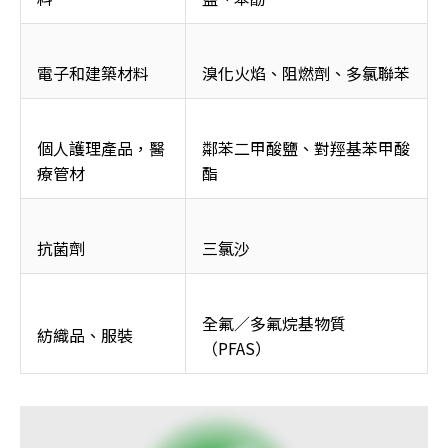
電子和建築材料
溴化火焰、阻燃劑、多氯聯苯
個人護理產品，醫
鄰苯二甲酸鹽、對羥基苯甲酸
療管材
酯
抗菌劑
三氯沙
全氟／多氟烷基物質
紡織品、服裝
（PFAS）