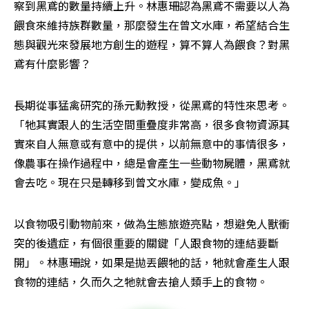
察到黑鳶的數量持續上升。林惠珊認為黑鳶不需要以人為
餵食來維持族群數量，那麼發生在曾文水庫，希望結合生
態與觀光來發展地方創生的遊程，算不算人為餵食？對黑
鳶有什麼影響？
長期從事猛禽研究的孫元勳教授，從黑鳶的特性來思考。
「牠其實跟人的生活空間重疊度非常高，很多食物資源其
實來自人無意或有意中的提供，以前無意中的事情很多，
像農事在操作過程中，總是會產生一些動物屍體，黑鳶就
會去吃。現在只是轉移到曾文水庫，變成魚。」
以食物吸引動物前來，做為生態旅遊亮點，想避免人獸衝
突的後遺症，有個很重要的關鍵「人跟食物的連結要斷
開」。林惠珊說，如果是拋丟餵牠的話，牠就會產生人跟
食物的連結，久而久之牠就會去搶人類手上的食物。