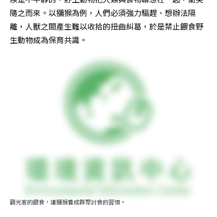
隨之而來。以獼猴為例，人們必須強力驅趕、想辦法隔
離，人獸之間產生難以收拾的扭曲糾葛，於是禁止餵食野
生動物成為保育共識。
觀光客的餵食，讓獼猴養成群聚討食的習慣。