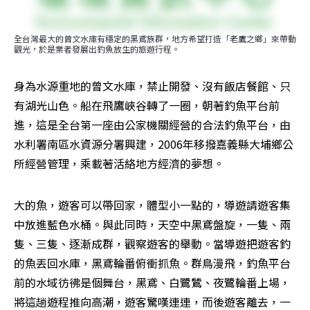
全台灣最大的曾文水庫有穩定的黑鳶族群，地方希望打造「老鷹之鄉」來帶動
觀光，於是業者發展出釣魚放生的旅遊行程。
身為水源重地的曾文水庫，禁止開發、沒有飯店餐館、只
有湖光山色。船在飛鷹峽谷轉了一圈，朝著釣魚平台前
進，這是全台第一座由公家機關經營的合法釣魚平台，由
水利署南區水資源分署興建，2006年移撥嘉義縣大埔鄉公
所經營管理，乘載著活絡地方經濟的夢想。
大的魚，遊客可以帶回家，體型小一點的，導遊請遊客集
中放進藍色水桶。與此同時，天空中黑鳶盤旋，一隻、兩
隻、三隻、逐漸成群，觀察遊客的舉動。當導遊把遊客釣
的魚丟回水庫，黑鳶輪番俯衝抓魚。群鳥漫飛，釣魚平台
前的水域彷彿是個舞台，黑鳶、白鷺鷥、夜鷺輪番上場，
將這趟遊程推向高潮，遊客驚嘆連連，而後遊客離去，一