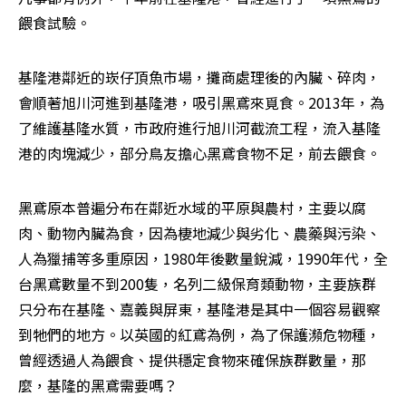
餵食試驗。
基隆港鄰近的崁仔頂魚市場，攤商處理後的內臟、碎肉，
會順著旭川河進到基隆港，吸引黑鳶來覓食。2013年，為
了維護基隆水質，市政府進行旭川河截流工程，流入基隆
港的肉塊減少，部分鳥友擔心黑鳶食物不足，前去餵食。
黑鳶原本普遍分布在鄰近水域的平原與農村，主要以腐
肉、動物內臟為食，因為棲地減少與劣化、農藥與污染、
人為獵捕等多重原因，1980年後數量銳減，1990年代，全
台黑鳶數量不到200隻，名列二級保育類動物，主要族群
只分布在基隆、嘉義與屏東，基隆港是其中一個容易觀察
到牠們的地方。以英國的紅鳶為例，為了保護瀕危物種，
曾經透過人為餵食、提供穩定食物來確保族群數量，那
麼，基隆的黑鳶需要嗎？