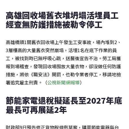
高雄回收場舊衣堆坍塌活埋員工 
經查無防護措施被勒令停工
高雄橋頭1間舊衣回收場上午發生工安事故，場內堆到2、
3層樓高的大量舊衣突然崩塌，活埋1名在底下作業的員
工，被找到時已無呼吸心跳，送醫後宣告不治。勞工局獲
報到場稽查，發現回收場囤放大量衣物，卻沒做任何防護
措施，將依《職安法》開罰，也勒令業者停工，移請地檢
署追究雇主刑責。（
公視新聞網報導
）
節能家電退稅擬延長至2027年底 
最長可再展延2年
財政部9日預告修正貨物稅條例草案，購買節能電器每台