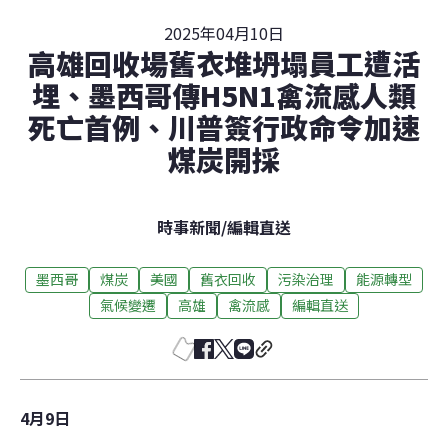
2025年04月10日
高雄回收場舊衣堆坍塌員工遭活
埋、墨西哥傳H5N1禽流感人類
死亡首例、川普簽行政命令加速
煤炭開採
時事新聞
/
編輯直送
墨西哥
煤炭
美國
舊衣回收
污染治理
能源轉型
氣候變遷
高雄
禽流感
編輯直送
4月9日