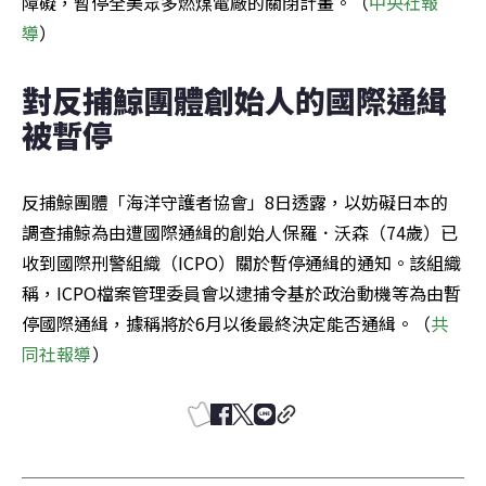
障礙，暫停全美眾多燃煤電廠的關閉計畫。（
中央社報
導
）
對反捕鯨團體創始人的國際通緝
被暫停
反捕鯨團體「海洋守護者協會」8日透露，以妨礙日本的
調查捕鯨為由遭國際通緝的創始人保羅．沃森（74歲）已
收到國際刑警組織（ICPO）關於暫停通緝的通知。該組織
稱，ICPO檔案管理委員會以逮捕令基於政治動機等為由暫
停國際通緝，據稱將於6月以後最終決定能否通緝。（
共
同社報導
）