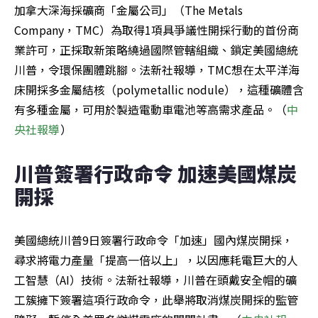
加拿大深海採礦商「金屬公司」（The Metals 
Company，TMC）為取得1項具爭議性開採行動的首份商
業許可，正採取新策略繞過國際管轄組織、鎖定美國總統
川普，令環保團體跳腳。法新社報導，TMC想在太平洋海
床開採多金屬結核（polymetallic nodule），這種礦體含
有多種金屬，可用於製造電動車電池等高需求產品。（
中
央社報導
）
川普簽署行政命令 加速美國煤炭
開採
美國總統川普9日簽署行政命令「加速」國內煤炭開採，
尋求將電力產量「提高一倍以上」，以因應耗電巨大的人
工智慧（AI）技術。法新社報導，川普在頭戴安全帽的礦
工簇擁下簽署這項行政命令，此舉將取消煤炭開採的監管