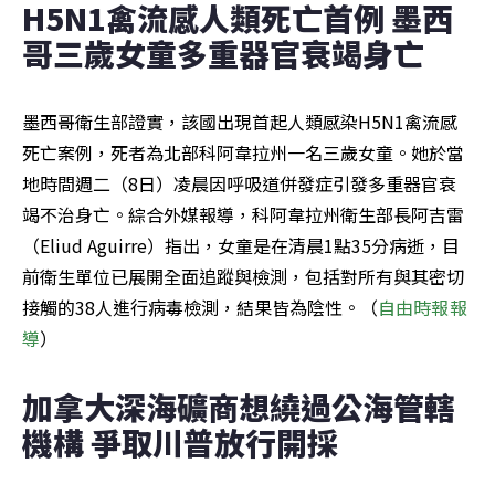
H5N1禽流感人類死亡首例 墨西
哥三歲女童多重器官衰竭身亡
墨西哥衛生部證實，該國出現首起人類感染H5N1禽流感
死亡案例，死者為北部科阿韋拉州一名三歲女童。她於當
地時間週二（8日）凌晨因呼吸道併發症引發多重器官衰
竭不治身亡。綜合外媒報導，科阿韋拉州衛生部長阿吉雷
（Eliud Aguirre）指出，女童是在清晨1點35分病逝，目
前衛生單位已展開全面追蹤與檢測，包括對所有與其密切
接觸的38人進行病毒檢測，結果皆為陰性。（
自由時報報
導
）
加拿大深海礦商想繞過公海管轄
機構 爭取川普放行開採