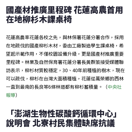
國產材推廣里程碑 花蓮高農首用
在地柳杉木課桌椅
花蓮高農率花蓮各校之先，與林保署花蓮分署合作，採用
在地疏伐的國產柳杉木材，委由工廠製造學生課桌椅，希
望起示範作用，不僅校園設備升級，更是國產材推廣重要
里程碑。林業及自然保育署花蓮分署長黃群策接受媒體聯
訪表示，柳杉材質較穩定，30、40年前種植的樹木，現在
可以疏伐，柳杉在台灣大面積種植，花蓮從萬榮鄉的西林
一直到最南的長良等6條林道都有柳杉蓄積量。（
中央社
報導
）
「澎湖生物性碳酸鈣循環中心」
說明會 北寮村民集體缺席抗議