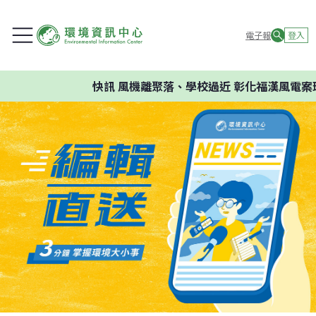
電子報
登入
快訊
風機離聚落、學校過近 彰化福漢風電案環