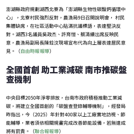
澎湖縣政府規劃湖西北寮為「澎湖縣生物性碳酸鈣循環中
心」，北寮村民強烈反對，農漁局9日召開說明會， 村民
集體缺席，在社區活動中心貼滿抗議標語，表達堅決反
對。湖西3名議員吳政杰、許育愷、蔡清續出席反映民
意，農漁局副局長陳銓汶現場宣布代為向上層表達居民意
見。（
自由時報報導
）
全國首創 助工業減碳 南市推碳盤
查機制
中央目標2050年淨零排放，台南市政府積極推動工業減
碳，將建立全國首創的「碳盤查登錄輔導機制」，經發局
昨指出，今（2025）年針對400家以上工廠實地訪視、節
能輔導，業者須依相關規畫完成改善節能設備，若無達成
將有罰責。（
聯合報報導
）