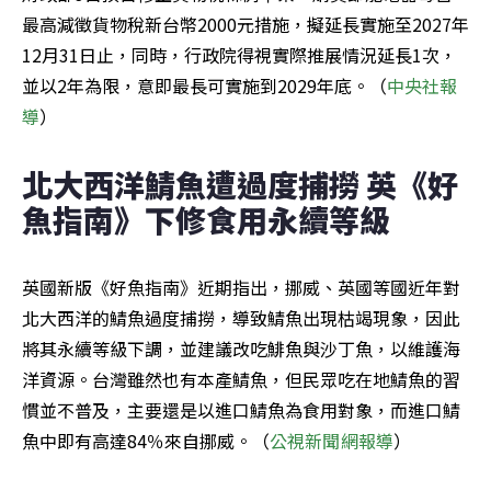
最高減徵貨物稅新台幣2000元措施，擬延長實施至2027年
12月31日止，同時，行政院得視實際推展情況延長1次，
並以2年為限，意即最長可實施到2029年底。（
中央社報
導
）
北大西洋鯖魚遭過度捕撈 英《好
魚指南》下修食用永續等級
英國新版《好魚指南》近期指出，挪威、英國等國近年對
北大西洋的鯖魚過度捕撈，導致鯖魚出現枯竭現象，因此
將其永續等級下調，並建議改吃鯡魚與沙丁魚，以維護海
洋資源。台灣雖然也有本產鯖魚，但民眾吃在地鯖魚的習
慣並不普及，主要還是以進口鯖魚為食用對象，而進口鯖
魚中即有高達84％來自挪威。（
公視新聞網報導
）