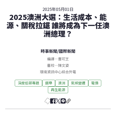
2025年05月01日
2025澳洲大選：生活成本、能
源、關稅拉鋸 誰將成為下一任澳
洲總理？
時事新聞
/
國際新聞
編譯
—
曹可芝
審校
—
陳文姿
環境資訊中心綜合外電
深度低碳專題
選舉
澳洲
氣候變遷
電價
再生能源