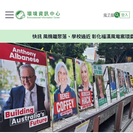
電子報
登入
快訊
風機離聚落、學校過近 彰化福漢風電案環委建議不應