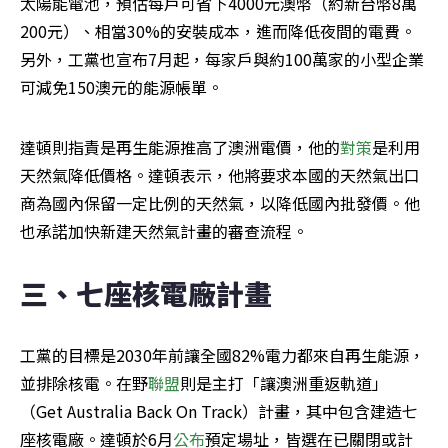
太陽能電池，預估每戶可省下4000元澳幣（約新台幣8萬
200元）、相當30%的安裝成本，進而降低夜間的電費。
另外，工黨也宣布7月起，每家戶與約100萬家的小型企業
可減免150澳元的能源帳單。
達頓則指責是再生能源推高了澳洲電價，他的
對策
是利用
天然氣降低價格。達頓表示，他將要求本國的天然氣出口
商為國內保留一定比例的天然氣，以降低國內批發價。他
也承諾加快新建天然氣計畫的審查流程。
三、七座核電廠計畫
工黨的目標是2030年前讓全國82%電力都來自再生能源，
並排除核電。在野
聯盟
則是主打「讓澳洲重返軌道」
（Get Australia Back On Track）計畫，其中包含建造七
座核電廠。達頓於6月
公布
預定場址，皆選在已關閉或計