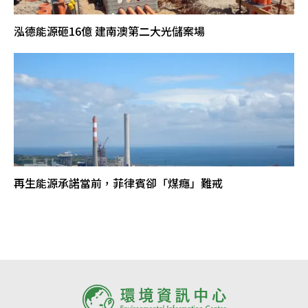
泓德能源砸16億 建南澳第二大光儲案場
再生能源承諾當前，菲律賓卻「煤癮」難戒