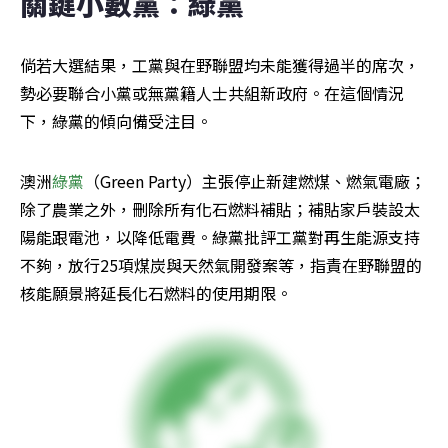
關鍵小數黨：綠黨
倘若大選結果，工黨與在野聯盟均未能獲得過半的席次，
勢必要聯合小黨或無黨籍人士共組新政府。在這個情況
下，綠黨的傾向備受注目。
澳洲
綠黨
（Green Party）主張停止新建燃煤、燃氣電廠；
除了農業之外，刪除所有化石燃料補貼；補貼家戶裝設太
陽能跟電池，以降低電費。綠黨批評工黨對再生能源支持
不夠，放行25項煤炭與天然氣開發案等，指責在野聯盟的
核能願景將延長化石燃料的使用期限。