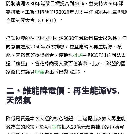
間將澳洲2030年減碳目標提高到43%，並支持2050年淨
零排放。工黨也積極爭取2026年與太平洋國家共同主辦聯
合國氣候大會（COP31）。
達頓領導的在野聯盟則批評2030年減碳目標太過激進，但
同意要達成2050年淨零排放，並且應納入再生能源、核
能、天然氣等技術組合。達頓也
批評
主辦COP31的想法太
過「瘋狂」，會花掉納稅人數百億澳幣。此外，聯盟的國
家黨也有議員
呼籲
退出《巴黎協定》。
二、誰能降電價：再生能源VS.
天然氣
降低電費是本次大選的核心議題。工黨提出以擴大再生能
源為主的政策，於4月
宣布
投入23億元澳幣補助家戶購買