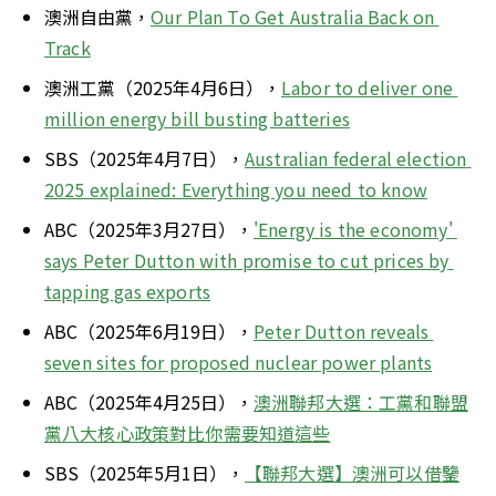
澳洲自由黨，
Our Plan To Get Australia Back on 
Track
澳洲工黨（2025年4月6日），
Labor to deliver one 
million energy bill busting batteries
SBS（2025年4月7日），
Australian federal election 
2025 explained: Everything you need to know
ABC（2025年3月27日），
'Energy is the economy' 
says Peter Dutton with promise to cut prices by 
tapping gas exports
ABC（2025年6月19日），
Peter Dutton reveals 
seven sites for proposed nuclear power plants
ABC（2025年4月25日），
澳洲聯邦大選：工黨和聯盟
黨八大核心政策對比你需要知道這些
SBS（2025年5月1日），
【聯邦大選】澳洲可以借鑒