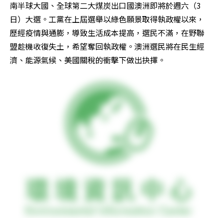
南半球大國、全球第二大煤炭出口國澳洲即將於週六（3
日）大選。工黨在上屆選舉以綠色願景取得執政權以來，
歷經疫情與通膨，導致生活成本提高，選民不滿，在野聯
盟趁機收復失土，希望奪回執政權。澳洲選民將在民生經
濟、能源氣候、美國關稅的衝擊下做出抉擇。