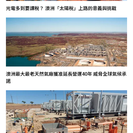
光電多到要課稅？ 澳洲「太陽稅」上路的意義與挑戰
澳洲最大最老天然氣廠獲准延長營運40年 威脅全球氣候承
諾