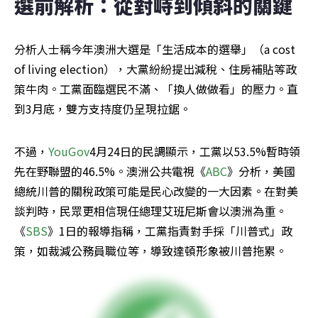
選前解析：從對峙到傾斜的關鍵
分析人士稱今年澳洲大選是「生活成本的選舉」（a cost 
of living election），大黨紛紛提出減稅、住房補貼等政
策牛肉。工黨面臨選民不滿、「換人做做看」的壓力。直
到3月底，雙方支持度仍呈現拉鋸。
不過，
YouGov
4月24日的民調顯示，工黨以53.5%暫時領
先在野聯盟的46.5%。澳洲公共電視《
ABC
》分析，美國
總統川普的關稅政策可能是民心改變的一大因素。在對美
談判時，民眾更相信現任總理艾班尼斯會以澳洲為重。
《
SBS
》1日的報導指稱，工黨指責對手採「川普式」政
策，如裁減公務員職位等，導致達頓形象被川普拖累。