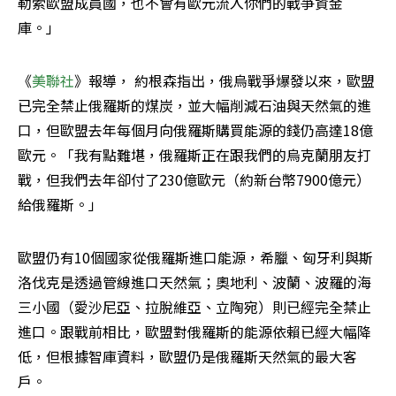
勒索歐盟成員國，也不會有歐元流入你們的戰爭資金
庫。」
《
美聯社
》報導， 約根森指出，俄烏戰爭爆發以來，歐盟
已完全禁止俄羅斯的煤炭，並大幅削減石油與天然氣的進
口，但歐盟去年每個月向俄羅斯購買能源的錢仍高達18億
歐元。「我有點難堪，俄羅斯正在跟我們的烏克蘭朋友打
戰，但我們去年卻付了230億歐元（約新台幣7900億元）
給俄羅斯。」
歐盟仍有10個國家從俄羅斯進口能源，希臘、匈牙利與斯
洛伐克是透過管線進口天然氣；奧地利、波蘭、波羅的海
三小國（愛沙尼亞、拉脫維亞、立陶宛）則已經完全禁止
進口。跟戰前相比，歐盟對俄羅斯的能源依賴已經大幅降
低，但根據智庫資料，歐盟仍是俄羅斯天然氣的最大客
戶。 