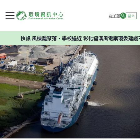
電子報
登入
快訊
風機離聚落、學校過近 彰化福漢風電案環委建議不應開