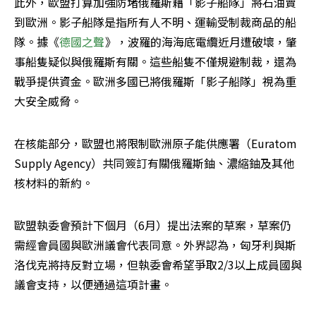
此外，歐盟打算加強防堵俄羅斯藉「影子船隊」將石油賣
到歐洲。影子船隊是指所有人不明、運輸受制裁商品的船
隊。據《
德國之聲
》，波羅的海海底電纜近月遭破壞，肇
事船隻疑似與俄羅斯有關。這些船隻不僅規避制裁，還為
戰爭提供資金。歐洲多國已將俄羅斯「影子船隊」視為重
大安全威脅。
在核能部分，歐盟也將限制歐洲原子能供應署（Euratom 
Supply Agency）共同簽訂有關俄羅斯鈾、濃縮鈾及其他
核材料的新約。
歐盟執委會預計下個月（6月）提出法案的草案，草案仍
需經會員國與歐洲議會代表同意。外界認為，匈牙利與斯
洛伐克將持反對立場，但執委會希望爭取2/3以上成員國與
議會支持，以便通過這項計畫。