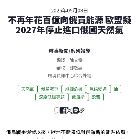
2025年05月08日
不再年花百億向俄買能源 歐盟擬
2027年停止進口俄國天然氣
時事新聞
/
系列報導
編譯
—
陳文姿
審校
—
鄒敏惠
環境資訊中心綜合外電
天然氣
俄烏戰爭
能源危機
氣候變遷
鈾
深度低碳專題
俄羅斯
歐盟
俄烏戰爭爆發以來，歐洲不斷降低對俄羅斯的能源依賴，