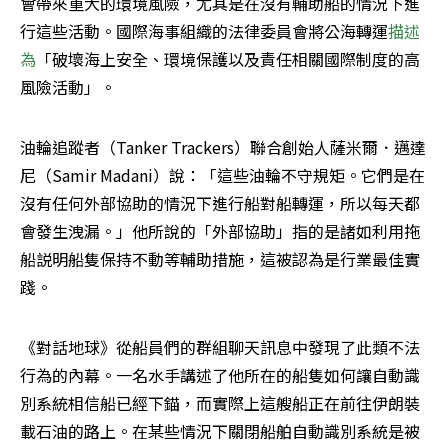
會帶來重大的環境風險，尤其是在沒有輔助船的情況下進
行這些活動。國際海事組織的法律委員會將公海轉運
描述
為
「破壞海上安全、環境保護以及責任相關國際制度的高
風險活動」。
油輪追蹤者（Tanker Trackers）聯合創始人薩米爾．邁達
尼（Samir Madani）說：「這些油輪不守規矩。它們是在
沒有任何外部協助的情況下進行船對船轉運，所以每天都
會發生洩漏。」他所說的「外部協助」指的是諸如利用拖
船説明船隻保持不動等輔助措施，這被認為是行業最佳實
踐。
《對話地球》從船員們的群組聊天訊息中發現了此類不法
行為的內幕。一名水手講述了他所在的船隻如何讓自動識
別系統相信船已經下錨，而實際上這艘船正在前往伊朗裝
載石油的路上。在某些情況下關閉船舶自動識別系統是被