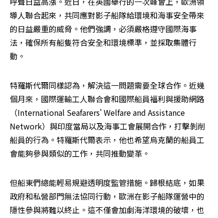
呼聲日益高漲。近日，在英國舉行的一次峰會上，歐洲領
導人聯合起來，共同應對影子船隊給環境和海事安全帶來
的日益嚴重的威脅。他們強調，必須嚴格遵守國際海事
法，確保所有船隻符合安全和環境標準，並採取集體行
動。
特羅斯代爾同樣認為，解決這一問題需要全球合作。近幾
個月來，國際運輸工人聯合會和國際船員福利與援助網路
（International Seafarers' Welfare and Assistance 
Network）與印度當局以及海事工會展開合作，打擊剝削
船員的行為。特羅斯代爾表示，他也希望烏克蘭的船員工
會能夠參與類似的工作，共同推動變革。
但船東們總能輕易規避透明度監管措施。歸根結底，如果
政府和私營部門無法協同行動，歐洲在影子船隊運營中的
隱性參與將難以終止。這不僅會加劇海洋環境的破壞，也