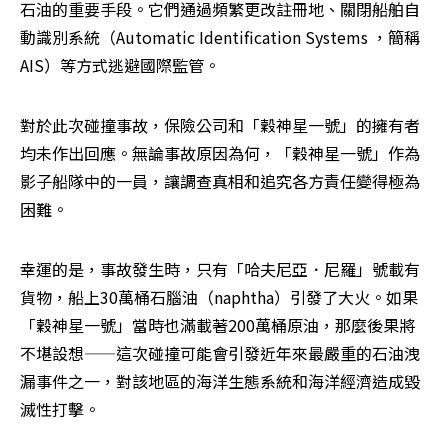
石油的重要手段。它們通過頻繁更改註冊地、關閉船舶自
動識別系統（Automatic Identification Systems ，簡稱
AIS）等方式逃避國際監管。
對於此次碰撞事故，保險公司和「穀神星一號」的擁有者
均未作出回應。無論事故原因為何，「穀神星一號」作為
影子船隊中的一員，讓調查真相和追究各方責任變得極為
困難。
幸運的是，事故發生時，只有「哈夫尼亞．尼羅」號載有
貨物，船上30萬桶石腦油（naphtha）引發了大火。如果
「穀神星一號」當時也滿載著200萬桶原油，那麼後果將
不堪設想——這次碰撞可能會引發近年來最嚴重的石油洩
漏事件之一，對該地區的海洋生態系統和海洋經濟造成毀
滅性打擊。