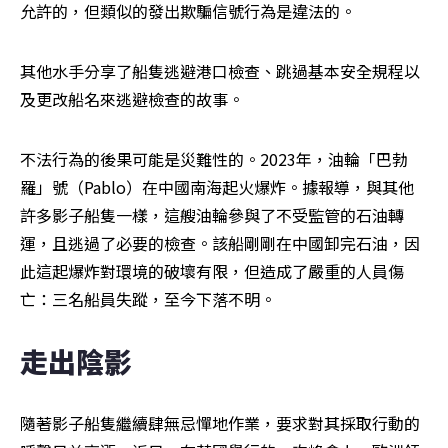
允許的，但類似的發出欺騙信號行為是違法的。
其他水手分享了船隻逃避港口檢查、跳過基本安全規程以
及更改船名來逃避檢查的故事。
不法行為的後果可能是災難性的。2023年，油輪「巴勃
羅」號（Pablo）在中國南海起火爆炸。據報導，與其他
許多影子船隻一樣，這艘油輪參與了不受監管的石油轉
運，且逃過了必要的檢查。該船剛剛在中國卸完石油，因
此這起爆炸對環境的破壞有限，但造成了嚴重的人員傷
亡：三名船員失蹤，至今下落不明。
走出陰影
隨著影子船隻繼續肆無忌憚地作業，要求對其採取行動的