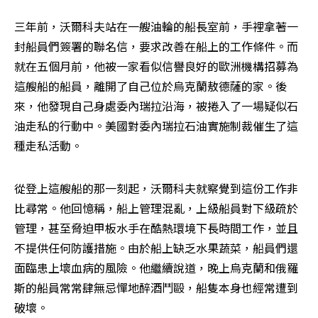
三年前，沃爾科夫站在一艘油輪的船長室前，手裡拿著一
封船員們簽署的聯名信，要求改善在船上的工作條件。而
就在五個月前，他被一家看似信譽良好的歐洲機構招募為
這艘船的船員，離開了自己位於烏克蘭敖德薩的家。後
來，他發現自己身處委內瑞拉沿海，被捲入了一場疑似石
油走私的行動中。美國對委內瑞拉石油實施制裁催生了這
種走私活動。
從登上這艘船的那一刻起，沃爾科夫就察覺到這份工作非
比尋常。他回憶稱，船上管理混亂，上級船員對下級疏於
管理，甚至脅迫甲板水手在酷熱環境下長時間工作，並且
不提供任何防護措施。由於船上缺乏水果蔬菜，船員們還
面臨患上壞血病的風險。他繼續說道，晚上烏克蘭和俄羅
斯的船員常常肆無忌憚地醉酒鬥毆，船隻本身也經常遭到
破壞。