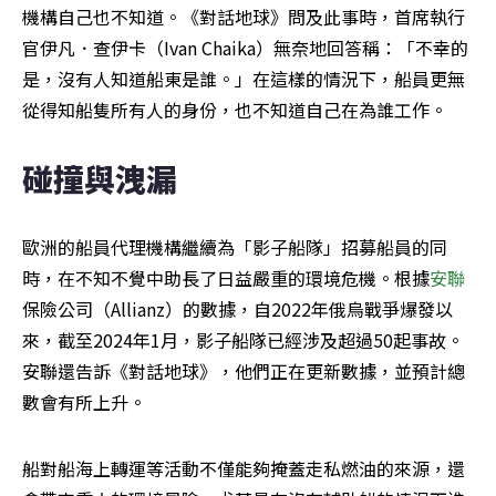
機構自己也不知道。《對話地球》問及此事時，首席執行
官伊凡．查伊卡（Ivan Chaika）無奈地回答稱：「不幸的
是，沒有人知道船東是誰。」在這樣的情況下，船員更無
從得知船隻所有人的身份，也不知道自己在為誰工作。
碰撞與洩漏
歐洲的船員代理機構繼續為「影子船隊」招募船員的同
時，在不知不覺中助長了日益嚴重的環境危機。根據
安聯
保險公司（Allianz）的數據，自2022年俄烏戰爭爆發以
來，截至2024年1月，影子船隊已經涉及超過50起事故。
安聯還告訴《對話地球》，他們正在更新數據，並預計總
數會有所上升。
船對船海上轉運等活動不僅能夠掩蓋走私燃油的來源，還