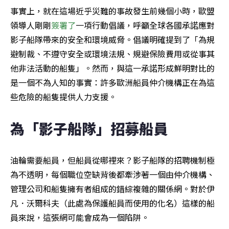
事實上，就在這場近乎災難的事故發生前幾個小時，歐盟
領導人剛剛
簽署了
一項行動倡議，呼籲全球各國承諾應對
影子船隊帶來的安全和環境威脅。倡議明確提到了「為規
避制裁、不遵守安全或環境法規、規避保險費用或從事其
他非法活動的船隻」。然而，與這一承諾形成鮮明對比的
是一個不為人知的事實：許多歐洲船員仲介機構正在為這
些危險的船隻提供人力支援。
為「影子船隊」招募船員
油輪需要船員，但船員從哪裡來？影子船隊的招聘機制極
為不透明，每個職位空缺背後都牽涉著一個由仲介機構、
管理公司和船隻擁有者組成的錯綜複雜的關係網。對於伊
凡．沃爾科夫（此處為保護船員而使用的化名）這樣的船
員來說，這張網可能會成為一個陷阱。