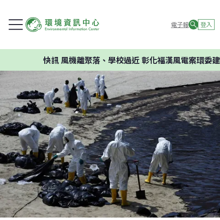
電子報
登入
快訊
風機離聚落、學校過近 彰化福漢風電案環委建議不應