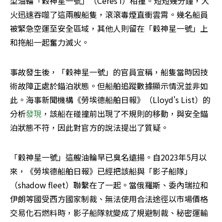
型油輪「穀神星一號」（Ceres I）相撞。短短幾分鐘，大
火迅速吞噬了這兩艘船隻，滾滾毒煙直衝雲霄。幾名船員
被緊急空運至安全區域，其他人則留在「穀神星一號」上
和拖船一起奮力滅火。
事故發生後，「穀神星一號」的官員宣稱，船隻當時因技
術故障正處於錨泊狀態。但船舶追蹤數據顯示情況並非如
此。海事新聞機構《勞埃德船舶日報》（Lloyd's List）的
分析
發現
，該船在碰撞前出現了不規則的移動，與安全錨
泊狀態不符，因此對官方的說法提出了質疑。
「穀神星一號」這艘油輪早已臭名遠揚。自2023年5月以
來，《勞埃德船舶日報》已經把該船與「影子船隊」
（shadow fleet）聯繫在了一起。當俄羅斯、委內瑞拉和
伊朗等國受西方國家制裁、無法使用合法途徑以市場價格
交易化石燃料時，影子船隊就變成了規避制裁、秘密運輸