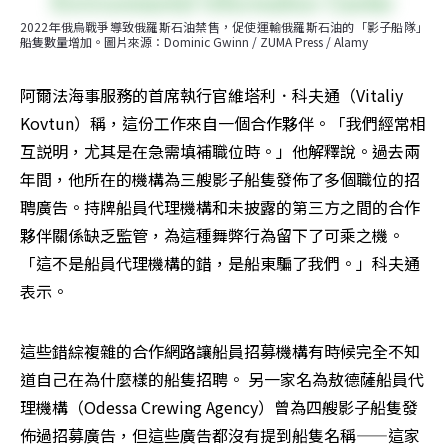
2022年俄烏戰爭導致俄羅斯石油禁售，促使運輸俄羅斯石油的「影子船隊」
船隻數量增加。圖片來源：Dominic Gwinn / ZUMA Press / Alamy
阿爾法海事服務的首席執行官維塔利．科夫通（Vitaliy 
Kovtun）稱，這份工作來自一個合作夥伴。「我們經常相
互説明，尤其是在急需填補職位時。」他解釋說。過去兩
年間，他所在的機構為三艘影子船隻發佈了多個職位的招
聘廣告。持牌船員代理機構和未披露的第三方之間的合作
夥伴關係缺乏監管，為這種舞弊行為留下了可乘之機。
「這不是船員代理機構的錯，是船東騙了我們。」科夫通
表示。
這些錯綜複雜的合作網路讓船員招募機構有時候完全不知
道自己在為什麼樣的船隻招聘。 另一家名為敖德薩船員代
理機構（Odessa Crewing Agency）曾為四艘影子船隻發
佈過招募廣告，但這些廣告都沒有提到船隻名稱——這家