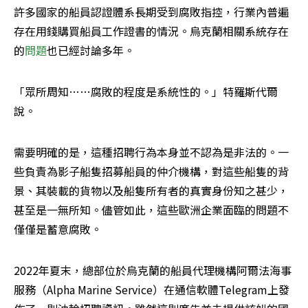
許多國家的船員認證體系長期受到腐敗指控，行業內普遍
存在用錢購買船員工作證書的情況。烏克蘭相關系統存在
的
問題
也已經討論多年。
「眾所周知……腐敗的程度是系統性的。」特羅斯代爾
說。
需要明確的是，這種招聘行為本身並不認為是非法的。一
些負責為影子船隻招募船員的仲介機構，對這些船隻的背
景、其裝載的貨物以及船隻所有者的真實身份知之甚少，
甚至是一無所知。儘管如此，這些歐洲企業面臨的問題不
僅僅是蓄意腐敗。
2022年夏末，總部位於烏克蘭的船員代理機構阿爾法海事
服務（Alpha Marine Service）在通信軟體Telegram上發